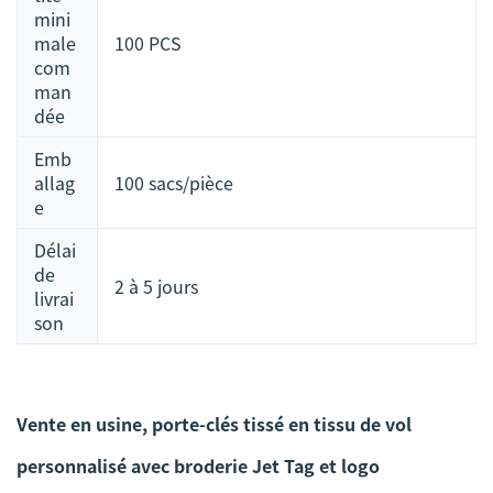
mini
male
100 PCS
com
man
dée
Emb
allag
100 sacs/pièce
e
Délai
de
2 à 5 jours
livrai
son
Vente en usine, porte-clés tissé en tissu de vol
personnalisé avec broderie Jet Tag et logo