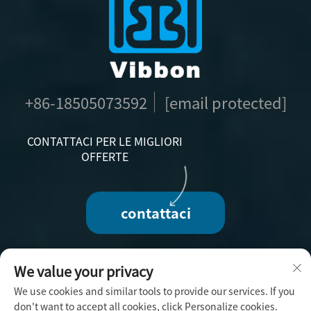
+86-18505073592
[email protected]
CONTATTACI PER LE MIGLIORI
OFFERTE
contattaci
We value your privacy
We use cookies and similar tools to provide our services. If you
Diritti d'autore © 2025 di Fuzhou Vibbon
don't want to accept all cookies, click Personalize cookies.