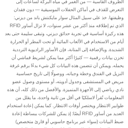
الظروف القاسية — من الغمر في مياه البركة لساعات إلى
التعرض للقذف في أماكن الحفلات الموسيقية — دون فقدان
وظيفتها. خذ على سبيل المثال سوار مايكنتش باند من ديزني:
الذي تم إطلاقه منذ أكثر من عشر سنوات، لا تزال أساور RFID
هذه ركيزة أساسية في تجربة حدائق ديزني، وتبقى سليمة حتى بعد
أيام من الاستخدام في الألعاب المائية أو تحت المطر أو الحرارة
الشديدة. وبالإضافة إلى المتانة، فإن الأساور الراديوية الترددية
تخزن بيانات رقمية — كثيرًا أكثر مما يمكن لشريط قماشي أن
يحمله. ويمكن أن تتضمن هذه البيانات كل شيء بدءًا برقم غرفة
النزيل في الفندق وخطة وجباته، ووصولًا إلى تاريخ حساسية
مريض في المستشفى وجدول أدويته، أو مستوى وصول عضو
نادي رياضي إلى الأجهزة المتميزة. والأفضل من ذلك كله، أن هذه
المعلومات تُقرأ لاسلكيًا في أقل من ثانية واحدة، ما يقلل من
طوابير الانتظار ويختصر أوقات الانتظار. كما يمكن إعادة استخدام
العديد من أساور RFID أيضًا: إذ يمكن للشركات ببساطة إعادة
ضبط البيانات (سواء عبر برنامج حاسوبي أو قارئ متخصص)