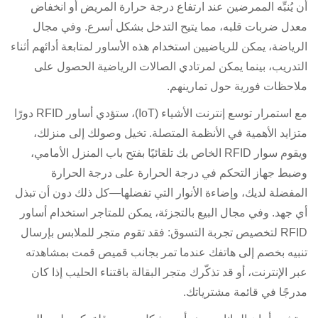
أن يُنبِّه الممرضين عند ارتفاع درجة حرارة المريض أو انخفاض
معدل ضربات قلبه، مما يتيح التدخل بشكل أسرع. وفي مجال
الرياضة، يمكن للرياضيين استخدام هذه الأساور لمتابعة أدائهم أثناء
التدريب، بينما يمكن لمرتادي الصالات الرياضية الحصول على
ملاحظات فورية حول تمارينهم.
مع استمرار توسع إنترنت الأشياء (IoT)، ستؤدي أساور RFID دورًا
متزايد الأهمية في الأنظمة المتصلة. تخيل وصولك إلى منزلك،
ويقوم سوار RFID الخاص بك تلقائيًا بفتح باب المنزل الأمامي،
وضبط جهاز التحكم في درجة الحرارة على درجة الحرارة
المفضلة لديك، وإضاءة الأنوار التي تفضلها—كل ذلك دون أن تبذل
أي جهد. وفي مجال البيع بالتجزئة، يمكن للمتاجر استخدام أساور
RFID لتخصيص تجربة التسوق: فقد تقوم متجر للملابس بإرسال
تنبيه بخصم إلى هاتفك عندما تمر بجانب قميص قمت بمشاهدته
عبر الإنترنت، أو قد تذكّرك متجر البقالة باقتناء الحليب إذا كان
مدرجًا في قائمة مشترياتك.