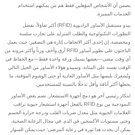
يضمن أن الأشخاص المؤهلين فقط هم من يمكنهم استخدام
الخدمات المميزة.
يبدو مستقبل الأساور الراديوية (RFID) أكثر تفاؤلاً، بفضل
التطورات التكنولوجية والطلب المتزايد على تجارب سلسة
ومخصصة. إن إحدى أكثر الاتجاهات إثارة هي التصغير: حيث يعمل
الباحثون على تطوير أساور RFID أرق وأخف وزناً وأكثر مرونة من
أي وقت مضى—بعضها بسمك ورقة واحدة فقط—مع الحفاظ في
الوقت نفسه على المتانة. وسيبدو هؤلاء الأساور من الجيل التالي
وتُشعرك بلبسها مثل الأساور العادية أو حتى الوشوم المؤقتة، ما
يجعلها أكثر أناقة وأقل تدخلًا بالنسبة للمستخدمين.
ابتكار رئيسي آخر هو دمج أجهزة الاستشعار. تضم بعض الأساور
النموذجية من نوع RFID بالفعل أجهزة استشعار حيوية تراقب
العلامات الحيوية مثل معدل ضربات القلب ودرجة حرارة الجسم
وحتى مستويات الأكسجين في الدم. في مجال الرعاية الصحية،
يمكن أن يحدث هذا ثورة في رعاية المرضى: حيث يمكن للسوار