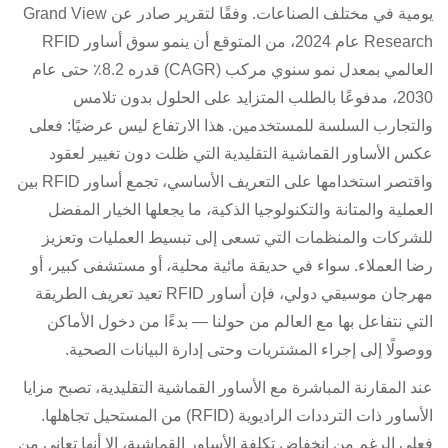
يومية في مختلف الصناعات. وفقًا لتقرير صادر عن Grand View
Research عام 2024، من المتوقع أن ينمو سوق أساور RFID
العالمي بمعدل نمو سنوي مركب (CAGR) قدره 8.2٪ حتى عام
2030، مدفوعًا بالطلب المتزايد على الحلول بدون تلامس
والتجارب السلسة للمستخدمين. هذا الارتفاع ليس عرضيًا: فعلى
عكس الأساور القماشية التقليدية التي ظلت دون تغيير لعقود
واقتصر استخدامها على التعريف الأساسي، تجمع أساور RFID بين
العملية والمتانة والتكنولوجيا الذكية، ما يجعلها الخيار المفضل
للشركات والمنظمات التي تسعى إلى تبسيط العمليات وتعزيز
رضا العملاء. سواء في حديقة مائية محلية، أو مستشفى كبير، أو
مهرجان موسيقي دولي، فإن أساور RFID تعيد تعريف الطريقة
التي نتفاعل بها مع العالم من حولنا — بدءًا من دخول الأماكن
ووصولًا إلى إجراء المشتريات وحتى إدارة البيانات الصحية.
عند المقارنة المباشرة مع الأساور القماشية التقليدية، تصبح مزايا
الأساور ذات الترددات الراديوية (RFID) من المستحيل تجاهلها.
فعلى الرغم من انخفاض تكلفة الأساور القماشية، إلا أنها تعاني من