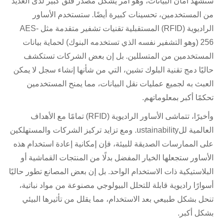
ستشهد أمان البيانات، وهو أمر يشكل مصدر قلق كبير لدى العديد
من المستخدمين، تحسينات كبيرة أيضًا. ستستخدم الأساور
الراديوية (RFID) المستقبلية تقنيات تشفير متقدمة مثل AES-
256 (وهو التشفير نفسه الذي تستخدمه البنوك) لحماية بيانات
المستخدمين من المتسللين. بل إن بعض الشركات تستكشف
حاليًا دمج تقنية البلوك تشين، التي من شأنها إنشاء سجل لا يمكن
العبث به لجميع عمليات نقل البيانات، مما يمنح المستخدمين
تحكمًا أكبر بمعلوماتهم.
وأخيرًا، تتماشى الأساور الراديوية (RFID) تمامًا مع الأهداف
العالمية للustainability. ومع تزايد تركيز الشركات والمستهلكين
على الممارسات الصديقة للبيئة، فإن إمكانية إعادة استخدام هذه
الأساور ستجعلها الخيار المفضل بدلًا من المنتجات القماشية أو
البلاستيكية ذات الاستخدام الواحد. بل إن بعض المصانع تطور حاليًا
أسوارًا راديوية قابلة للتحلل البيولوجي مصنوعة من مواد نباتية،
تنحل بشكل طبيعي بعد الاستخدام، مما يقلل من تأثيرها البيئي
بشكل أكبر.