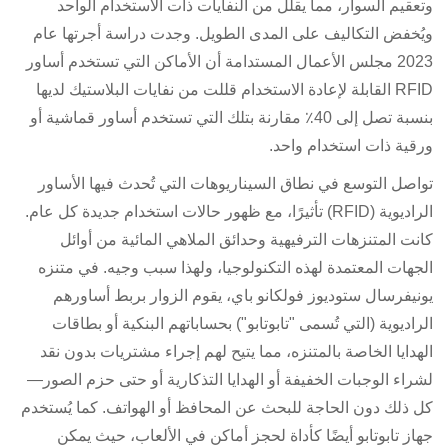
وتعقيم السوار، مما يقلل من النفايات ذات الاستخدام الواحد
ويُخفض التكاليف على المدى الطويل. وجدت دراسة أجرتها عام
2023 مجلس الأعمال المستدامة أن الأماكن التي تستخدم أساور
RFID القابلة لإعادة الاستخدام قللت من نفايات البلاستيك لديها
بنسبة تصل إلى 40٪ مقارنة بتلك التي تستخدم أساور قماشية أو
ورقية ذات استخدام واحد.
تواصل التوسع في نطاق السيناريوهات التي تُحدث فيها الأساور
الراديوية (RFID) تأثيرًا، مع ظهور حالات استخدام جديدة كل عام.
كانت المتنزهات الترفيهية وحدائق الملاهي المائية من أوائل
الجهات المعتمدة لهذه التكنولوجيا، ولهذا سبب وجيه. في متنزه
يونيفرسال ستوديوز فولكانو باي، يقوم الزوار بربط أساورهم
الراديوية (التي تُسمى "تابوتابو") بحساباتهم البنكية أو بطاقات
الهدايا الخاصة بالمتنزه، مما يتيح لهم إجراء مشتريات بدون نقد
لشراء الوجبات الخفيفة أو الهدايا التذكارية أو حتى حزم الصور—
كل ذلك دون الحاجة للبحث عن المحافظ أو الهواتف. كما يُستخدم
جهاز تابوتابو أيضًا كأداة لحجز أماكن في الألعاب، حيث يمكن