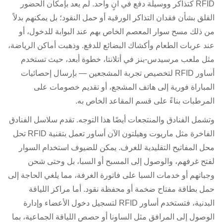
RFID كتذاكر ووسيلة دفع في آنٍ واحد. لم يعد بإمكان الحضور
القلق بشأن فقدان التذاكر الورقية أو حمل النقود؛ بل يمكنهم بدلاً
من ذلك مسح سوار المعصم الخاص بهم عند البوابة للدخول، أو
عند عربات الطعام وأكشاك البضائع للدفع. وذهبت أماكن الرياضة،
مثل ملعب مرسيدس-بنز في أتلانتا، خطوة أبعد، حيث تستخدم
أساور RFID لتخصيص تجربة المشجعين — بإرسال إحصائيات
المباراة فورية إلى هاتف المشجع، أو تقديم خصومات على
المرطبات بناءً على قسم المقاعد الخاص به.
وتشمل الفنادق والمنتجعات أيضًا هذا التوجه. تقدم سلاسل الفنادق
الفاخرة مثل ماريوت وهيلتون الآن أساور تعمل بتقنية RFID تحل
محل المفاتيح التقليدية للغرف. يمكن للضيوف استخدام السوار
لفتح غرفهم، والوصول إلى المسبح أو السبا، بل وحتى شحن
وجباتهم أو خدمات السبا على فاتورة الغرفة، مما يلغي الحاجة إلى
حمل بطاقة مفتاح ضخمة أو محفظة نقود. أما مراكز اللياقة
البدنية، فتستخدم أساور RFID لتسجيل دخول الأعضاء وإدارة
الوصول إلى المرافق مثل الساونا أو حصص اللياقة الجماعية، بما