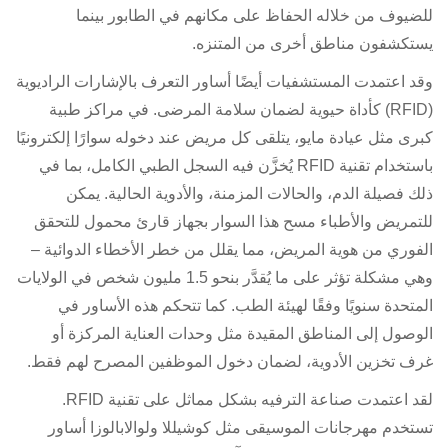
للضيوف من خلاله الحفاظ على مكانهم في الطابور بينما
يستكشفون مناطق أخرى من المتنزه.
وقد اعتمدت المستشفيات أيضًا أساور التعرف بالإشارات الراديوية
(RFID) كأداة حيوية لضمان سلامة المرضى. في مراكز طبية
كبرى مثل عيادة مايو، يتلقى كل مريض عند دخوله سوارًا إلكترونيًا
باستخدام تقنية RFID يُخزَّن فيه السجل الطبي الكامل، بما في
ذلك فصيلة الدم، والحالات المزمنة، والأدوية الحالية. يمكن
للتمريض والأطباء مسح هذا السوار بجهاز قارئ محمول للتحقق
الفوري من هوية المريض، مما يقلل من خطر الأخطاء الدوائية –
وهي مشكلة تؤثر على ما يُقدَّر بنحو 1.5 مليون شخص في الولايات
المتحدة سنويًا وفقًا لهيئة الطب. كما تتحكم هذه الأساور في
الوصول إلى المناطق المقيدة مثل وحدات العناية المركزة أو
غرف تخزين الأدوية، لضمان دخول الموظفين المصرح لهم فقط.
لقد اعتمدت صناعة الترفيه بشكل مماثل على تقنية RFID.
تستخدم مهرجانات الموسيقى مثل كوشيللا ولوالابالوزا أساور