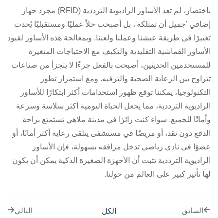
باختصار، لم تعد الأساور الراديوية الترددية (RFID) مجرد جهاز
إضافي 'جميل أن تمتلكه'، بل أصبحت حلاً عمليًا ومستقبليًا يُحدث
تغييرًا في طريقة عيشنا وعملنا ولعبنا. وبمعالجة هذه الأساور لقيود
الأساور القماشية التقليدية والتكيف مع الاحتياجات المتغيرة
للمستخدمين الحديثين، أصبحت بالفعل جزءًا لا يتجزأ من صناعات
تتراوح بين الرعاية الصحية والترفيه. ومع استمرار تطور
التكنولوجيا، يمكننا توقع ظهور استخدامات أكثر ابتكارًا للأساور
الراديوية الترددية، مما يجعل الحياة اليومية أكثر سلاسة وسرعة
وأمانًا للجميع. سواء كنت زائرًا في مدينة ملاهي تستمتع براحة
الدفع دون نقد، أو مريضًا في مستشفى يتلقى رعاية أكثر أمانًا، أو
عضوًا في نادي رياضي تدخل مرافقه بسهولة، فإن الأساور
الراديوية الترددية تثبت أن الأجهزة الصغيرة الذكية يمكن أن يكون
لها تأثير كبير على العالم من حولنا.
الكل
السابق
التالي