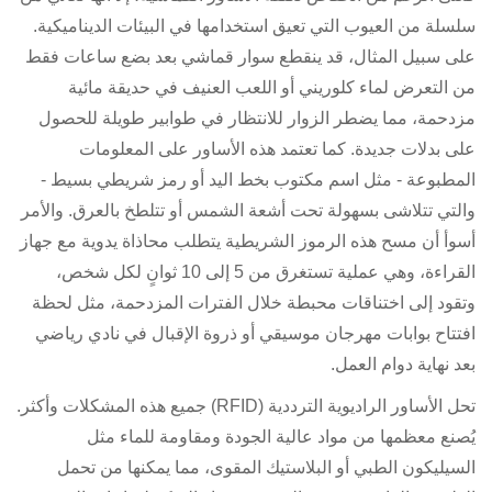
سلسلة من العيوب التي تعيق استخدامها في البيئات الديناميكية.
على سبيل المثال، قد ينقطع سوار قماشي بعد بضع ساعات فقط
من التعرض لماء كلوريني أو اللعب العنيف في حديقة مائية
مزدحمة، مما يضطر الزوار للانتظار في طوابير طويلة للحصول
على بدلات جديدة. كما تعتمد هذه الأساور على المعلومات
المطبوعة - مثل اسم مكتوب بخط اليد أو رمز شريطي بسيط -
والتي تتلاشى بسهولة تحت أشعة الشمس أو تتلطخ بالعرق. والأمر
أسوأ أن مسح هذه الرموز الشريطية يتطلب محاذاة يدوية مع جهاز
القراءة، وهي عملية تستغرق من 5 إلى 10 ثوانٍ لكل شخص،
وتقود إلى اختناقات محبطة خلال الفترات المزدحمة، مثل لحظة
افتتاح بوابات مهرجان موسيقي أو ذروة الإقبال في نادي رياضي
بعد نهاية دوام العمل.
تحل الأساور الراديوية الترددية (RFID) جميع هذه المشكلات وأكثر.
يُصنع معظمها من مواد عالية الجودة ومقاومة للماء مثل
السيليكون الطبي أو البلاستيك المقوى، مما يمكنها من تحمل