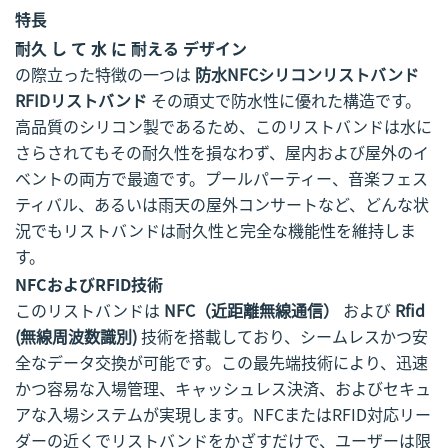
特長
耐久 し て 水 に 耐える デザイン
の際立った特徴の一つは
防水NFCシリコンリストバンド
RFIDリストバンド
その頑丈で防水性に優れた構造です。
高品質のシリコン製であるため、このリストバンドは水に
さらされてもその耐久性を損なわず、屋内および屋外のイ
ベントの両方で最適です。プールパーティー、音楽フェス
ティバル、あるいは雨天の屋外コンサートなど、どんな状
況でもリストバンドは耐久性と完全な機能性を維持しま
す。
NFCおよびRFID技術
このリストバンドは
NFC（近距離無線通信）
および
Rfid
(無線周波数識別)
技術を搭載しており、シームレスかつ安
全なデータ交換が可能です。この最先端技術により、迅速
かつ容易な入場管理、キャッシュレス決済、およびセキュ
アな入場システムが実現します。NFCまたはRFID対応リー
ダーの近くでリストバンドをかざすだけで、ユーザーは限