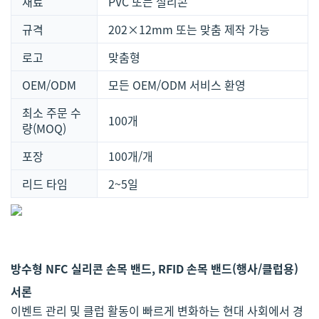
재료
PVC 또는 실리콘
규격
202×12mm 또는 맞춤 제작 가능
로고
맞춤형
OEM/ODM
모든 OEM/ODM 서비스 환영
최소 주문 수
100개
량(MOQ)
포장
100개/개
리드 타임
2~5일
방수형 NFC 실리콘 손목 밴드, RFID 손목 밴드(행사/클럽용)
서론
이벤트 관리 및 클럽 활동이 빠르게 변화하는 현대 사회에서 경