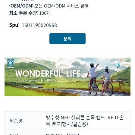
-OEM/ODM:
모든 OEM/ODM 서비스 환영
최소 주문 수량:
100개
Spu:
1601195020968
문의
방수형 NFC 실리콘 손목 밴드, RFID 손
제품명
목 밴드(행사/클럽용)