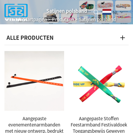
Satijnen polsband
NL
Startpagina
>
Producten
>
Satijnen polsband
ALLE PRODUCTEN
Aangepaste
Aangepaste Stoffen
evenementenarmbanden
Feestarmband Festivaldoek
met nieuw ontwerp, bedrukt
Toegangsbewijs Geweven