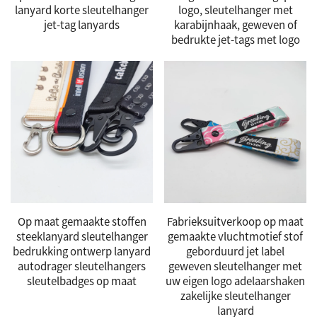
lanyard korte sleutelhanger
logo, sleutelhanger met
jet-tag lanyards
karabijnhaak, geweven of
bedrukte jet-tags met logo
Op maat gemaakte stoffen
Fabrieksuitverkoop op maat
steeklanyard sleutelhanger
gemaakte vluchtmotief stof
bedrukking ontwerp lanyard
geborduurd jet label
autodrager sleutelhangers
geweven sleutelhanger met
sleutelbadges op maat
uw eigen logo adelaarshaken
zakelijke sleutelhanger
lanyard