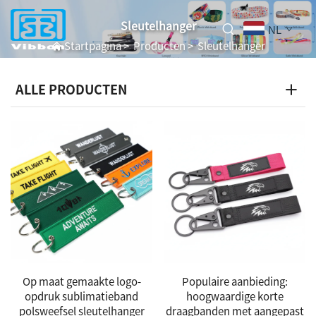
Sleutelhanger
NL
Startpagina
>
Producten
>
Sleutelhanger
ALLE PRODUCTEN
Op maat gemaakte logo-
Populaire aanbieding:
opdruk sublimatieband
hoogwaardige korte
polsweefsel sleutelhanger
draagbanden met aangepast