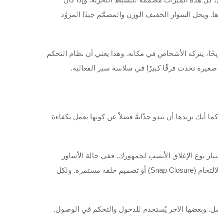
ا. ويحل السوار الخفيف الوزن والمصمَّم جيدًا المزوَّد
ريحًا، يتركه الأشخاص في مكانه. وهذا يعني أن نظام التحكم
غيرة تحدث فرقًا كبيرًا في سلاسة سير الفعالية.
التجارية أو حدثك أو مرافقك. كما أنك تريدها أن تبدو جذّابةً فضلاً عن كونها تعمل بكفاءة
تيار نوع الإغلاق الأنسب لجمهورك. ففي حالة الأساور
القماشية، قد تختار إغلاقًا بسيطًا يتم خياطته بحيث يكون أملسًا ومريحًا. أما في حالة الأساور السيليكونية، فيمكنك اختيار إغلاق بنظام الالتحام (Snap Closure) أو تصميم حلقة مستمرة. ولكل
ديوية (RFID). فبعض الأساور مصمَّمة للدفع غير المتصل. وبعضها الآخر يُستخدم للدخول والتحكم في الوصول.