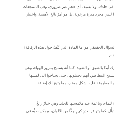
غور في جلدك، ولا يضيف أي حجمٍ غير ضروري. وفي المنتجعات
ليس مجرد ميزة مرغوبة، بل هو أمرٌ بالغ الأهمية. واختيار
سها، أي رقاقة RFID، فهي صغيرة الحجم وخفيفة الوزن. والسؤال الحقيقي هو: ما المادة التي تُلَفّ حول هذه الرقاقة؟
بدًا بالضيق أو التقييد. كما أنه يسمح بمرور الهواء، وهي
النسيج المطاطي أنهم يحملونها، حتى يحتاجوا إلى لمسها
م المطبوعة عليه بشكل ممتاز، مما يتيح لك إضافة
تقنية التعرُّف بالترددات الراديوية (RFID) بأنها خفيفة الوزن، ومقاومة للماء، وناعمة عند ملامستها للجلد. وهي خيارٌ رائعٌ
 كما يتوافر بعددٍ كبيرٍ جدًّا من الألوان، ويمكن صبُّه في