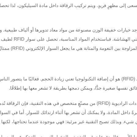
سعى إلى مظهرٍ فريدٍ. ويتم تركيب الرقاقة داخل مادة السيليكون، لذا تحصل
توجد خيارات خفيفة الوزن مصنوعة من مواد معاد تدويرها أو ألياف طبيعية. وت
مع القيم الصديقة للبي
بين النعومة والمتانة هي ما يجعل السوار الإلكتروني (RFID) ممتازًا.
واحد من أكبر المفاهيم الخاطئة حول أساور التعرف الترددي (RFID) هو أن إضافة التكنولوجيا تعني زيادة ال
عندما تختار أسورَةً خفيفة الوزن مزودة بتقنية التعرف بالترددات الراديوية (RFID) من مصنّعٍ
ً داخل المادة، ولا يمكنك أن تشعر بها أثناء ارتدائك للسوار. أما في السو
ي شيء. وبذلك تصبح التقنية غير مرئية: فهي موجودة عندما تحتاجها، لكنها ل
هم لأن الغرض الأساسي من تقنية RFID هو تبسيط الأمور. فالمدفوعات غير النقدية، والدخول السريع، و