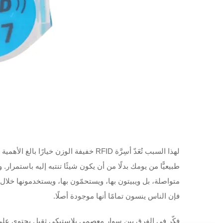
لهذا السبب تُعَدّ أسِرَّة RFID خفيفة
طبيعيًّا من يومك بدلًا من أن يكون شيئًا تنتبه إليه باستمرار.
متواصلة، بل ويبيتون بها، ويستحمّون بها، ويستخدمونها خلال 
فإن الناس ينسون تمامًا أنها موجودة أصلًا.
فكّر في الفرق بين سوار معصمي بلاستيكي ثقيل يحتوي عل