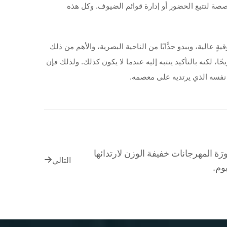
إضافة ميزات مثل رموز الاستجابة السريعة (QR codes) أو أرقام تسلسلية مخصصة لتتبع الحضور أو إدارة قوائم الضيوف. وكل هذه
ٍ عالية، ويبدو جذَّابًا من الناحية البصرية، والأهم من ذلك
ا، لكنه بالتأكيد ينتبه إليه عندما لا يكون كذلك. ولذلك فإن
رَة المهرجانات خفيفة الوزن لارتدائها
التالي
وم.