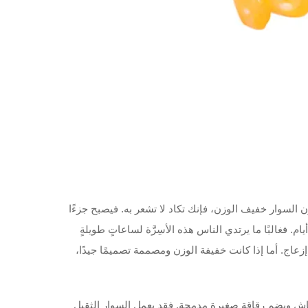
وعندما تكون السوار خفيف الوزن، فإنك تكاد لا تشعر به. فيصبح جزءًا
م. فغالبًا ما يرتدي الناس هذه الأسِرَّة لساعاتٍ طويلةٍ
زعاج. أما إذا كانت خفيفة الوزن ومصممة تصميمًا جيدًا،
 ويضم رقاقة صغيرة مدمجة. فقد يعمل السوار الثقيل