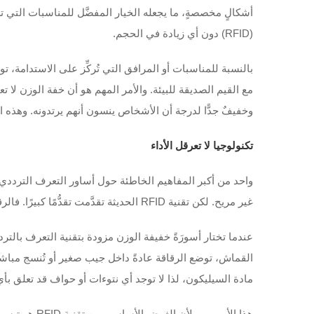
أشكالٍ مخصصةٍ، ما يجعله الخيار المفضَّل للمناسبات التي ت
(RFID) دون أي زيادة في الحجم.
بالنسبة للمناسبات أو المرافق التي تُركِّز على الاستدامة، 
وخفيفٌ جدًّا لدرجة أن الأشخاص ينسون أنهم يرتدونه. وهذه المزاوجة 
تكنولوجيا لا تعرقل الأداء
غير مريح. لكن تقنية RFID الحديثة تقدَّمت تقدُّمًا كبيرًا. فالرقائق نفسها صغيرة جدًّا، ويمكن دمجها بطريقة لا تشعر معها بها إطلاقًا.
القماش، توضع الرقاقة عادةً داخل جيب صغير أو تُنسج مباشرة
مادة السيليكون، لذا لا توجد أي نتوءات أو حواف قد تعلق بأ
هذا الأمر م