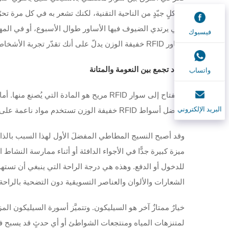
بشكلٍ جيّدٍ من الناحية التقنية، لكنك تشعر به في كل مرة 
التي يرتدي الضيوف فيها الأساور طوال الأسبوع، أو في المهرج
فيسبوك
أساور RFID خفيفة الوزن يدلّ على أنك تقدّر تجربة الأشخاص الذين يرتدونها، وهذه العناية والاهتمام تحدث فرقًا حقيقيًّا.
مواد تجمع بين النعومة والمتانة
واتساب
البريد الإلكتروني
وأفضل أسواط RFID خفيفة الوزن تستخدم مواد ناعمة على الجلد، لكنها في الوقت نفسه قوية بما يكفي لتستمر لعدة أيام من الاستخدام.
وقد أصبح النسيج المطاطي المفضلَ الأول لهذا السبب بالذات. 
ميزة كبيرة جدًّا في الأجواء الدافئة أو أثناء ممارسة النش
للدخول أو الدفع. وهذه هي درجة الراحة التي ينبغي أن تسته
الشعارات والألوان والعناصر التسويقية دون التضحية بالراحة.
لمتنزهات المياه ومنتجعات الشواطئ أو أي حدثٍ قد يسبح فيه الأ