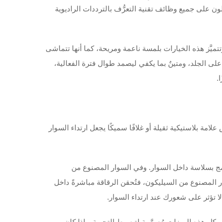
ون على جميع وظائف تقنية التعرُّف بالترددات الراديوية
تميَّز هذه الخيارات بلمسة ناعمة ومريحة، كما أنها تتماشى
ئة. والأمر المهم هو أن خفة الوزن لا تعني الهشاشة. فباستخدام المواد المناسبة، تحصل على سوار RFID لطيف على الجلد، ومتينٌ بما يكفي ليصمد طوال فترة الفعالية،
حجم. فغالبًا ما يتصور الناس علامة بلاستيكية ثقيلة أو غلافًا سميكًا يجعل ارتداء السوار
 متخصص في هذه التقنية، فإن الرقاقة تُدمج بسلاسة داخل السوار. وفي السوار المصنوع من
ار المصنوع من السيليكون، فتُحقن الرقاقة مباشرةً داخل
ا تؤثر على شعورك عند ارتداء السوار.
التحكم في الوصول، كل هذه الميزات مُصمَّمة لتبسيط التجربة. وإذا كان