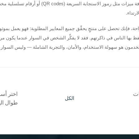
وبعضها يجمع بين هاتين الوظيفتين معًا. بل ويمكنك حتى 
رتداء.
احة، فإنك تحصل على منتجٍ يحقِّق جميع المعايير المطلوبة: فهو يعمل بموثوقية
حتفظ بها الناس في ذاكرتهم. فقد لا يفكِّر الشخص في السوار عندما يكون مريحً
ات
اختر أسو
الكل
طوال الي