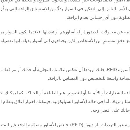
أمر بالناس إلى التفكير في السوار بدلًا من الاستمتاع بالراحة التي يوفِّره
لناجمة عن محاولات الحضور إزالة أساورهم أو تعديلها. فعندما يكون السوار م
دفقٍ مستمرٍ من الأشخاص الذين يحتاجون إلى أسوار بديلة. إنها تفصيلة ص
القطعة الأخيرة من اللغز هي التخصيص. وعندما تستثمر في أسورَة RFID، فإنك تريدها أن تعكس علامتك 
فة الشعارات أو الأنماط أو النصوص عبر الطباعة أو الحياكة. كما يمكنك اخ
اجاتك على أفضل وجه.
يمكنك أيضًا تخصيص طريقة استخدام تقنية التعرف على الهوية عبر الترددات الرا