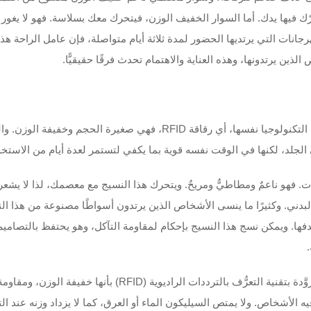
تحرّك فيها يدك. أما السوار الخفيف الوزن، فيتحرك معك بسلاسة. فهو لا ي
انات التي يرتديها الحضور لمدة ثلاثة أيام متواصلة، فإن عامل الراحة هذا 
المفتاح إلى سوار RFID مريح هو المادة التي يُصنع منها. أما التكنولوجيا نف
فهو ناعمٌ ومطاطيٌّ ومريحٌ. ويتحرك هذا النسيج مع معصمك، لذا لا يشعرك أ
اط البدني. وكثيرًا ما ينسى الأشخاص الذين يرتدون أسواطًا مصنوعة من هذا 
دفها. ويمكن نسج هذا النسيج بإحكام لمقاومة التآكل، وهو يحتفظ بالتصامي
خيارٌ ممتازٌ آخر هو السيليكون. وتتميَّز أسورة السيليكون المزوَّدة ب
شخاص. ولا يمتص السيليكون الماء أو العرق، كما لا يزداد وزنه عند التبلُّل.