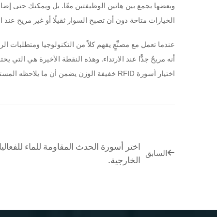
الخيارات متاحة دون أن تصبح السوار ثقيلًا أو غير مريح عند الا
عندما تعمل مع مصنِّعٍ يفهم كلاً من التكنولوجيا ومتطلبات الر
أنه مريحٌ جدًّا عند الارتداء. وهذه النقطة الأخيرة هي التي ي
اختيار أسورة RFID خفيفة الوزن يضمن أن ما يلاحظه المستخدمون هو سهولة الاستخدام، والأمان، والتجربة الشاملة — وليس السوار نفسه الذي يرتديه على معصمه.
اختر أسورة الحدث المقاومة للماء للفعالي
السابق
الخارجية.