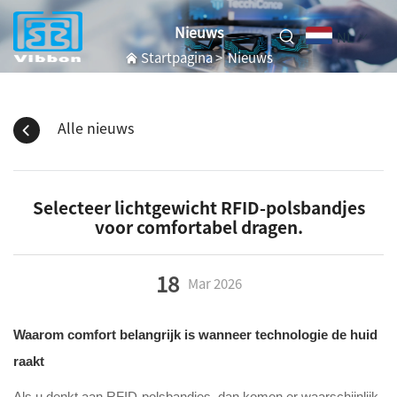
Nieuws
NL
Startpagina
>
Nieuws
Alle nieuws
Selecteer lichtgewicht RFID-polsbandjes
voor comfortabel dragen.
18
Mar
2026
Waarom comfort belangrijk is wanneer technologie de huid
raakt
Als u denkt aan RFID-polsbandjes, dan komen er waarschijnlijk