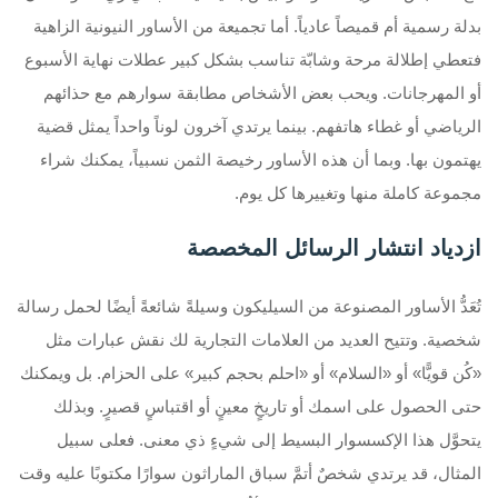
بدلة رسمية أم قميصاً عادياً. أما تجميعة من الأساور النيونية الزاهية
فتعطي إطلالة مرحة وشابّة تناسب بشكل كبير عطلات نهاية الأسبوع
أو المهرجانات. ويحب بعض الأشخاص مطابقة سوارهم مع حذائهم
الرياضي أو غطاء هاتفهم. بينما يرتدي آخرون لوناً واحداً يمثل قضية
يهتمون بها. وبما أن هذه الأساور رخيصة الثمن نسبياً، يمكنك شراء
مجموعة كاملة منها وتغييرها كل يوم.
ازدياد انتشار الرسائل المخصصة
تُعَدُّ الأساور المصنوعة من السيليكون وسيلةً شائعةً أيضًا لحمل رسالة
شخصية. وتتيح العديد من العلامات التجارية لك نقش عبارات مثل
«كُن قويًّا» أو «السلام» أو «احلم بحجم كبير» على الحزام. بل ويمكنك
حتى الحصول على اسمك أو تاريخٍ معينٍ أو اقتباسٍ قصيرٍ. وبذلك
يتحوَّل هذا الإكسسوار البسيط إلى شيءٍ ذي معنى. فعلى سبيل
المثال، قد يرتدي شخصٌ أتمَّ سباق الماراثون سوارًا مكتوبًا عليه وقت