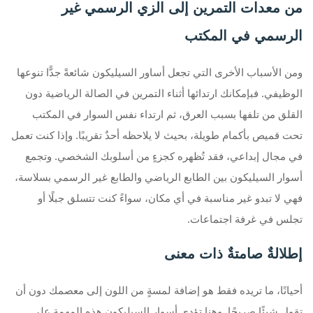
من معدات التمرين إلى الزي الرسمي غير
الرسمي في المكتب
ومن الأسباب الأخرى التي تجعل أساور السيليكون شائعةً جدًّا تنوعها
الوظيفي. فبإمكانك ارتدائها أثناء التمرين في الصالة الرياضية دون
القلق من تلفها بسبب العرق، ثم ارتداء نفس السوار في المكتب
تحت قميص بأكمام طويلة، بحيث لا يلاحظه أحدٌ تقريبًا. وإذا كنت تعمل
في مجال إبداعي، فقد تُظهره كجزءٍ من أسلوبك الشخصي. وتجمع
أسوار السيليكون بين الطابع الرياضي والطابع غير الرسمي بسلاسة،
فهي لا تبدو غير مناسبة في أي مكان، سواءً كنت تتسلق جبلًا أو
تجلس في غرفة اجتماعات.
إطلالةٌ صامتةٌ ذات معنى
أحيانًا، ما تريده فقط هو إضافة لمسةٍ من اللون إلى معصمك دون أن
تقول شيئًا صريحًا. وهنا تؤدي أسوار السيليكون هذه المهمة على