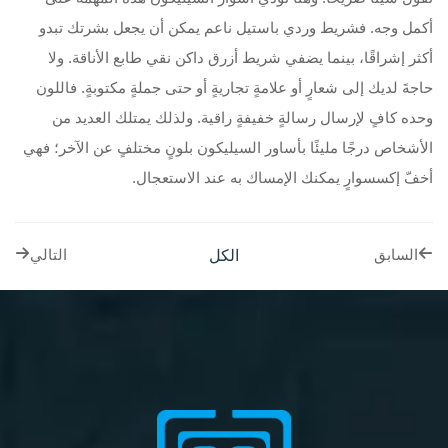
أكمل وجه. فشريط وردي باستيل ناعم يمكن أن يجعل بشرتك تبدو
أكثر إشراقًا، بينما يضفي شريط أزرق داكن نقي طابع الأناقة. ولا
حاجةَ لديك إلى شعارٍ أو علامةٍ تجاريةٍ أو حتى جملةٍ مكتوبةٍ. فاللون
وحده كافٍ لإرسال رسالةٍ خفيفةٍ راقية. ولذلك يمتلك العديد من
الأشخاص درجًا مليئًا بأساور السيليكون بلونٍ مختلفٍ عن الآخر؛ فهي
أخفّ إكسسوارٍ يمكنك الإمساك به عند الاستعجال.
الكل
السابق
التالي