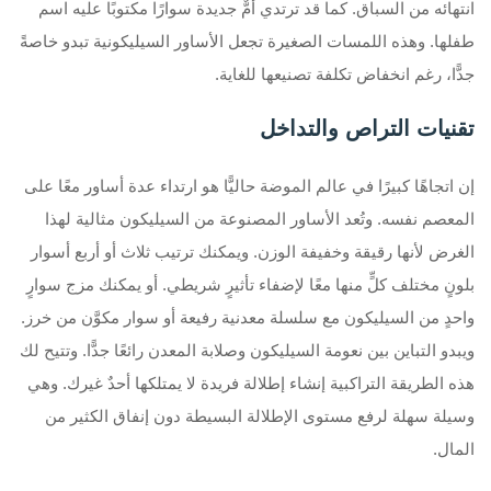
انتهائه من السباق. كما قد ترتدي أمٌّ جديدة سوارًا مكتوبًا عليه اسم
طفلها. وهذه اللمسات الصغيرة تجعل الأساور السيليكونية تبدو خاصةً
جدًّا، رغم انخفاض تكلفة تصنيعها للغاية.
تقنيات التراص والتداخل
إن اتجاهًا كبيرًا في عالم الموضة حاليًّا هو ارتداء عدة أساور معًا على
المعصم نفسه. وتُعد الأساور المصنوعة من السيليكون مثالية لهذا
الغرض لأنها رقيقة وخفيفة الوزن. ويمكنك ترتيب ثلاث أو أربع أسوار
بلونٍ مختلف كلٍّ منها معًا لإضفاء تأثيرٍ شريطي. أو يمكنك مزج سوارٍ
واحدٍ من السيليكون مع سلسلة معدنية رفيعة أو سوار مكوَّن من خرز.
ويبدو التباين بين نعومة السيليكون وصلابة المعدن رائعًا جدًّا. وتتيح لك
هذه الطريقة التراكبية إنشاء إطلالة فريدة لا يمتلكها أحدٌ غيرك. وهي
وسيلة سهلة لرفع مستوى الإطلالة البسيطة دون إنفاق الكثير من
المال.