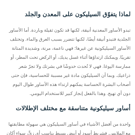
لماذا يتفوّق السيليكون على المعدن والجلد
تبدو الأساور المعدنية أنيقة، لكنها قد تكون ثقيلة وباردة. أما الأساور
الجلدية فتبدو أنيقة أيضًا، لكنها تتضرر بسبب العرق والماء. وتختلف
الأساور السيليكونية عن غيرها؛ فهي ناعمة، مرنة، وشديدة المتانة
تقريبًا. ويمكنك ارتداؤها أثناء غسل يديك، أو الركض تحت المطر، أو
ممارسة اليوغا. فهي لا تُحدث خدوشًا في بشرتك ولا تجرّ شعر
ذراعيك. وبما أن السيليكون مادة غير مسببة للحساسية، فإن حتى
أصحاب البشرة الحساسة يمكنهم ارتداء هذه الأساور طوال اليوم
دون أي تهيج. وهذا بالفعل إنجاز كبير للاستخدام اليومي.
أساور سيليكونية متناسقة مع مختلف الإطلالات
واحدة من أفضل الأشياء في أساور السيليكون هي سهولة مطابقتها
مع الملابس. فشريط أسود أو أبيض بسيط يناسب أي زيٍّ، سواء أكان