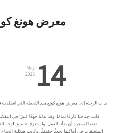
معرض هونغ كونغ
14
May
2026
بدأت الرحلة إلى معرض هونغ كونغ منذ اللحظة التي انطلقت في
كانت جناحنا فارغًا تمامًا. وقد بذلنا جهدًا كبيرًا في ا
تعقيدًا بمجرد أن بدأنا العمل. واستغرق تنسيق لوحة التث
الملصقات في أماكنها تحديًّا حقيقيًّا. وكانت هيكلية الجن