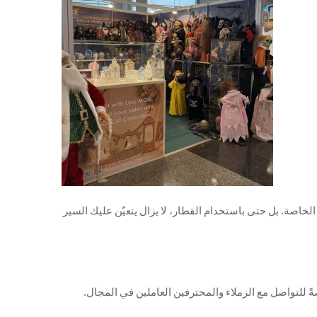
عركة منتجات — بل هو أيضًا معركة جسدية. وكانت وسيلتنا الوحيدة للتنقّل هي قطار المترو (MTR) وأقدامنا الخاصة. بل حتى باستخدام القطار، لا يزال يتعيّن عليك السير
ةً للتواصل مع الزملاء والمحترفين العاملين في المجال.