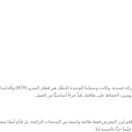
معرض هونغ كونغ ليس مجرد م
مين: الحفاظ على طاقتك يُعَدُّ جزءًا أساسيًّا من العمل.
م يُبرز المعرض فقط طائفة واسعة من المنتجات الرائجة، بل قدَّم أيضًا منص
ةً جدًّا بالنسبة لنا.