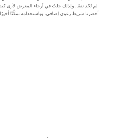
لم تُجْدِ نفعًا. ولذلك جلتُ في أرجاء المعرض لأرى 
أحضرنا شريط رغوي إضافي، وباستخدامه تمكَّنَّا أخي