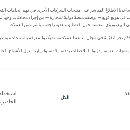
د ساعدنا الاطلاعُ المباشر على منتجات الشركات الأخرى في فهم اتجاهات ا
قيم في هونغ كونغ — بوصفه منصةً دوليةً للتجارة — من إجراء محادثات وجهاً لو
ي البيع، ورؤى متعمقة حول القطاع، وتغذية راجعة مباشرة من العملاء.
 تجربةً قيّمةً في مجال متابعة العملاء مستقبلًا، والمعرفة بالمنتجات، وتطوير 
لمنتجات بعناية، ودوّنوا الملاحظات بدقة، ولا تنسوا زيارة منزل الأشباح الخا
قة
استخدام 
الكل
الحاضري