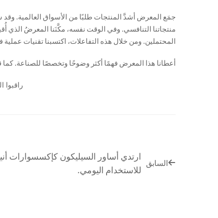
جمَع المعرض أشدَّ المنتجات طلبًا من الأسواق العالمية. وق
منتجاتنا التنافسي. وفي الوقت نفسه، مكَّنَنا المعرضُ الذي أُ
المحتملين. ومن خلال هذه التفاعلات، اكتسبنا تقنيات عملية ف
أعطانا هذا المعرض فهمًا أكثر وضوحًا وتخصصًا للصناعة. كما قدّم
راقبوا ا
ارتدي أساور السيليكون كإكسسوارات أني
السابق
للاستخدام اليومي.