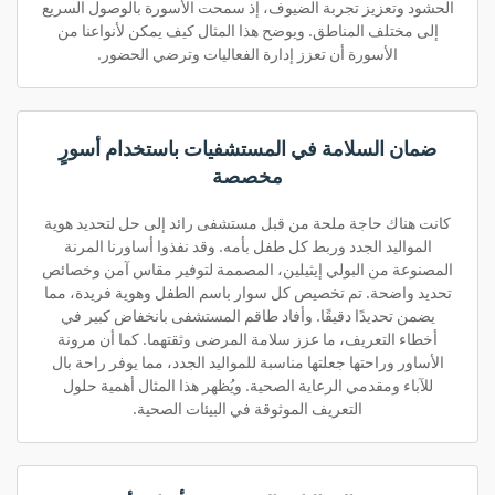
الحشود وتعزيز تجربة الضيوف، إذ سمحت الأسورة بالوصول السريع
إلى مختلف المناطق. ويوضح هذا المثال كيف يمكن لأنواعنا من
الأسورة أن تعزز إدارة الفعاليات وترضي الحضور.
ضمان السلامة في المستشفيات باستخدام أسورٍ
مخصصة
كانت هناك حاجة ملحة من قبل مستشفى رائد إلى حل لتحديد هوية
المواليد الجدد وربط كل طفل بأمه. وقد نفذوا أساورنا المرنة
المصنوعة من البولي إيثيلين، المصممة لتوفير مقاس آمن وخصائص
تحديد واضحة. تم تخصيص كل سوار باسم الطفل وهوية فريدة، مما
يضمن تحديدًا دقيقًا. وأفاد طاقم المستشفى بانخفاض كبير في
أخطاء التعريف، ما عزز سلامة المرضى وثقتهما. كما أن مرونة
الأساور وراحتها جعلتها مناسبة للمواليد الجدد، مما يوفر راحة بال
للآباء ومقدمي الرعاية الصحية. ويُظهر هذا المثال أهمية حلول
التعريف الموثوقة في البيئات الصحية.