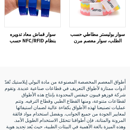
سوار بوليستر مطاطي حسب
سوار قماش معاد تدويره
الطلب، سوار معصم مرن
بنظام NFC/RFID حسب
قابل للعكس مع رسالة نصية
الطلب، سوار معصم مرن من
مخصصة بأحرفك الخاصة
البوليستر منسوج بشعار
مخصص للتحكم في الوصول
أطواق المعصم المخصصة المصنوعة من مادة البولي إيلاستيك تُعَدّ
أدوات ممتازة لأطواق التعريف في قطاعات صناعية عديدة. وتقوم
شركة فوزهو فيبون جيفتس المحدودة بإنتاج هذه الأطواق
لقطاعات متنوعة، ومنها القطاع الطبي وقطاع الترفيه. وتتم
عمليات تصنيعنا لهذه الأطواق بكفاءة عالية لضمان استيفائها
لمعايير الجودة من جميع الجوانب. وبفضل استخدام مواد فائقة
المرونة والمتانة، فإن أطواقنا تتحمّل الاستخدام الطويل الأمد.
وهذه الميزة بالغة الأهمية في البيئات الطبية، حيث يُعد تحديد هوية