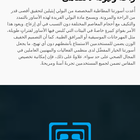
أُعدت أسورتنا المطاطية المخصصة من البولي إيثيلين لتحقيق أقصى قدر
من الراحة والمرونة. ويسمح مادة البولي الفريدة لهذه الأساور بالتمدد
والتكيف مع أحجام المعاصم المختلفة دون التسبب في أي إزعاج. ويعود هذا
الأمر بفوائدٍ كبيرةٍ خاصةً في البيئات التي تُلبس فيها الأساور لفتراتٍ طويلة،
مثل المهرجانات الموسيقية أو المرافق الطبية. كما أن التصميم الخفيف
الوزن يضمن للمستخدمين الاستمتاع بأنشطتهم دون أي تهيج، ما يجعل
أسورتنا الخيار المفضَّل لدى منظمي الفعاليات والمهنيين العاملين في
المجال الصحي على حد سواء. علاوةً على ذلك، فإن إمكانية تخصيص
المقاس تضمن لجميع المستخدمين تجربةً آمنةً ومريحةً.