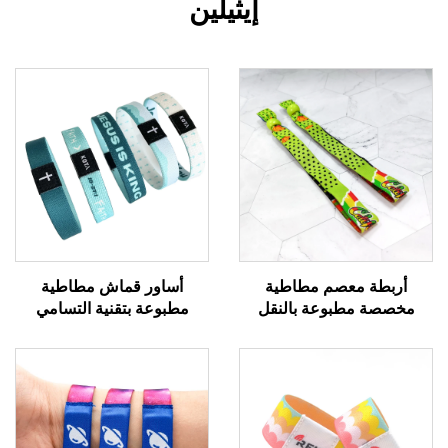
إيثيلين
أربطة معصم مطاطية
أساور قماش مطاطية
مخصصة مطبوعة بالنقل
مطبوعة بتقنية التسامي
الحراري رخيصة بكميات
حسب الطلب بألوان كاملة مع
كبيرة، بدون حد أدنى للطلب
شريحة RFID/نظام تحديد
للفعاليات
الهوية بالترددات الراديوية
وسوار معصم بشريحة
إلكترونية