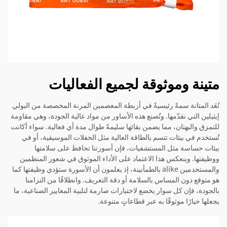
متينة وموثوقة لجميع الفعاليات
تُعَد المتانة سمةً رئيسيةً في أربطة المعصمين المرنة المخصصة من البولي
إيثيلين التي نقدّمها. وتُصنع هذه الأساور من مواد عالية الجودة، وهي مقاومة
للتمزق والبهتان، مما يضمن بقائها سليمةً طوال مدة أي فعالية. سواء أكانت
تُستخدم في بيئات تتسم بالطاقة العالية مثل الحفلات الموسيقية، أو في
بيئات حساسة مثل المستشفيات، فإن أسورتنا تحافظ على سلامتها
ووظيفتها. وينعكس هذا الاعتماد على الأداء الموثوق في شعور المنظمين
والمستخدمين alike بالطمأنينة، إذ يعلمون أن الأسورة ستؤدي وظيفتها كما
هو متوقع دون المساس بالسلامة أو دقة التعريف. وانطلاقًا من التزامنا
بالجودة، فإن كل سوار يخضع لاختبارات صارمة لتلبية المعايير الصناعية، ما
يجعلها خيارًا موثوقًا به عبر قطاعاتٍ متنوعة.