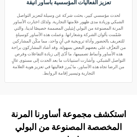
تعزيز الفعاليات المؤسسية بأساور أنيقة
لحدث مؤسسي كبير، بحثت شركة عن وسيلة لتعزيز التواصل
الشبكي وزيادة مدى ظهور علامتها التجارية. ولذلك اختارت الأساور
المرنة المصنوعة من البولي إيثيلين المصممة خصيصًا لدينا، والتي
صُمّمت بألوان الشركة وشعاراتها. وعملت هذه الأساور كوسيلةٍ
للتعريف بالحضور وأداة ترويجية في آنٍ واحد، مما مكّن المشاركين
من التعرُّف على بعضهم البعض بسهولة. وقد أشاد المشاركون براحة
هذه الأساور وأنماط تصميمها، ما أدّى إلى زيادة التفاعلات وفرص
التواصل الشبكي. وأشارت استبيانات ما بعد الحدث إلى مستوى عالٍ
من الرضا تجاه هذه الأساور، ما يُبرز فعاليتها في تعزيز هوية العلامة
التجارية وتيسير إقامة الروابط.
استكشف مجموعة أساورنا المرنة
المخصصة المصنوعة من البولي