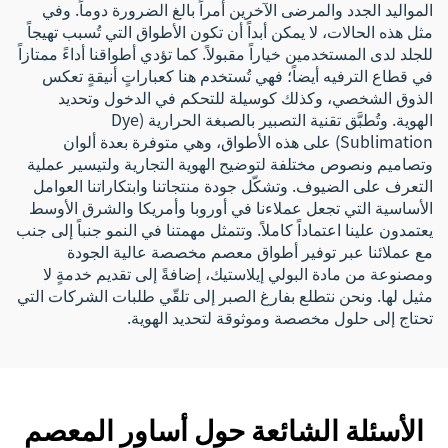
المواليد الجدد والمرضى الآخرين أمراً بالغ الضرورة دوماً. وفي
مثل هذه الحالات، لا يمكن أبداً أن تكون الأطواق التي تُسبب تهيجاً
للجلد لدى المستخدمين خياراً مقبولاً. كما تؤدي أطواقنا أداءً ممتازاً
في قطاع الترفيه أيضاً؛ فهي تُستخدم هنا كعباراتٍ أنيقةٍ تعكس
الذوق الشخصي، وكذلك كوسيلة للتحكم في الدخول وتحديد
الهوية. وتُطبَّق تقنية التصبير بالصبغة الحرارية (Dye
Sublimation) على هذه الأطواق، وهي متوفرة بعدة ألوان
وتصاميم ونصوص مختلفة لتوضيح الهوية التجارية ولتيسير عملية
التعرف على الضيوف. وتشكّل جودة منتجاتنا وابتكاراتنا العوامل
الأساسية التي تجعل عملاءنا في أوروبا وأمريكا والشرق الأوسط
يعتمدون علينا اعتماداً كاملاً. وتتمثل مهمتنا في النمو جنباً إلى جنب
مع عملائنا عبر توفير أطواق معصم مخصصة عالية الجودة
ومصنوعة من مادة البولي إيلاستيك، إضافةً إلى تقديم خدمةٍ لا
مثيل لها. ونحن نتطلع بفارغ الصبر إلى تلقّي طلبات الشركات التي
تحتاج إلى حلول مخصصة وموثوقة لتحديد الهوية.
الأسئلة الشائعة حول أساور المعصم