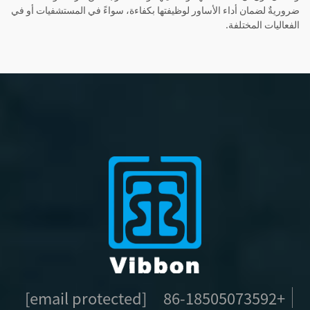
ضروريةٌ لضمان أداء الأساور لوظيفتها بكفاءة، سواءً في المستشفيات أو في
الفعاليات المختلفة.
[email protected]
+86-18505073592