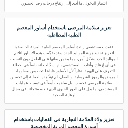
انتظار الدخول، ما أدى إلى ارتفاع درجات رضا الحضور.
تعزيز سلامة المرضى باستخدام أساور المعصم
الطبية المطاطية
اعتمدت مستشفى رائدة أساور المعصم الطبية المرنة الخاصة بنا
لتعزيز تحديد هوية المواليد الجدد. وقد صُمِّمت هذه الأساور لتلائم
المواليد الجدد بشكل آمن، مما يضمن بقائها على الطفل دون التسبب
في أي إزعاج. وأفادت المستشفى بأنها سجَّلت انخفاضاً في أخطاء
التعرف على الهوية، نظراً لأن الأساور قابلة للتخصيص بمعلومات
المريض والرموز الشريطية. وبالفعل، لم تؤدِّ هذه العملية إلى تحسين
سلامة المرضى فحسب، بل ساهمت أيضاً في تبسيط عمليات
المستشفى، ما يدل على الدور الحيوي الذي تلعبه منتجاتنا في مجال
الرعاية الصحية.
تعزيز ولاء العلامة التجارية في الفعاليات باستخدام
أسورة المعصم المرنة المخصصة