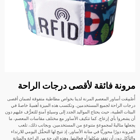
مرونة فائقة لأقصى درجات الراحة
أُصْمِعَت أساور المعصم المرنة لدينا بخواص مطاطية متفوقة لضمان أقصى
درجات الراحة لجميع المستخدمين. وتكتسب هذه الميزة أهميةً خاصةً في
البيئات الطبية، حيث يحتاج المواليد الجدد إلى وسيلةٍ آمنةٍ للتعرُّف عليهم دون
أن يشعروا بأي إزعاج. كما تتكيف الأساور مع مختلف مقاسات المعصم، ما
يجعلها مثاليةً لمجموعةٍ متنوعةٍ من المستخدمين. وبجانب ذلك، تلعب
المرونة دورًا محوريًّا في متانة الأساور، إذ تتيح لها التحمُّل اليومي للارتداء
والتآكل دون أن تفقد شكلها أو فعاليتها. وهذه الدرجة من الراحة والمتانة