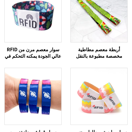
أربطة معصم مطاطية
سوار معصم مرن من RFID
مخصصة مطبوعة بالنقل
عالي الجودة يمكنه التحكم في
الحراري رخيصة بكميات
الدخول والدفع دون نقد عبر
كبيرة، بدون حد أدنى للطلب
تقنية NFC، سوار معصم من
للفعاليات
القماش
سوار بوليستر مطاطي حسب
سوار قماش معاد تدويره