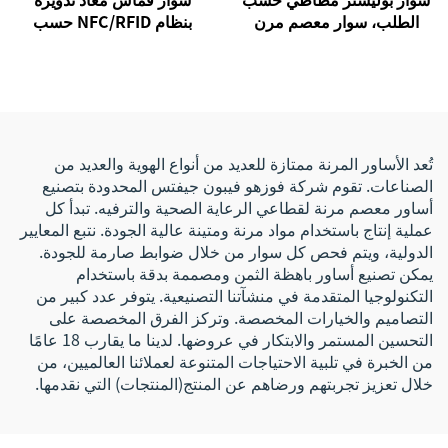
الطلب، سوار معصم مرن
بنظام NFC/RFID حسب
قابل للعكس مع رسالة نصية
الطلب، سوار معصم مرن من
مخصصة بأحرفك الخاصة
البوليستر منسوج بشعار
مخصص للتحكم في الوصول
تُعد الأساور المرنة ممتازة للعديد من أنواع الهوية والعديد من
الصناعات. تقوم شركة فوزهو فيبون جيفتس المحدودة بتصنيع
أساور معصم مرنة لقطاعي الرعاية الصحية والترفيه. تبدأ كل
عملية إنتاج باستخدام مواد مرنة ومتينة عالية الجودة. نتبع المعايير
الدولية، ويتم فحص كل سوار من خلال ضوابط صارمة للجودة.
يمكن تصنيع أساور باهظة الثمن ومصممة بدقة باستخدام
التكنولوجيا المتقدمة في منشآتنا التصنيعية. يتوفر عدد كبير من
التصاميم والخيارات المخصصة. وتركز الفرق المخصصة على
التحسين المستمر والابتكار في عروضها. لدينا ما يقارب 18 عامًا
من الخبرة في تلبية الاحتياجات المتنوعة لعملائنا العالميين، من
خلال تعزيز تجربتهم ورضاهم عن المنتج(المنتجات) التي نقدمها.