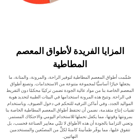
المزايا الفريدة لأطواق المعصم
المطاطية
صُمِّمت أطواق المعصم المطاطية لتوفير الراحة، والمرونة، والمتانة، ما
يجعلها خيارًا أساسيًّا لمجموعة متنوعة من الاستخدامات. وتصنع أطواق
المعصم الخاصة بنا من مواد عالية الجودة تضمن تركيبًا محكمًا دون التفريط
في الراحة. وتتيح هذه المرونة استخدامها في البيئات الطبية لتحديد هوية
المواليد الجدد، وفي أماكن الترفيه للتحكم في دخول الضيوف. وباستخدام
تقنيات إنتاج متقدمة، نضمن أن تحتفظ أطواق المعصم المطاطية الخاصة بنا
بمرونتها وقوتها، مما يكفل تحملها للاستخدام اليومي والاحتكاك المستمر.
وتعني التزامنا بالجودة أن هذه الأطواق لا تلبّي معايير الصناعة فحسب، بل
تتفوق عليها، مما يوفّر طمأنينةً كامنةً لكلٍّ من المصنّعين والمستخدمين
النهائيين.