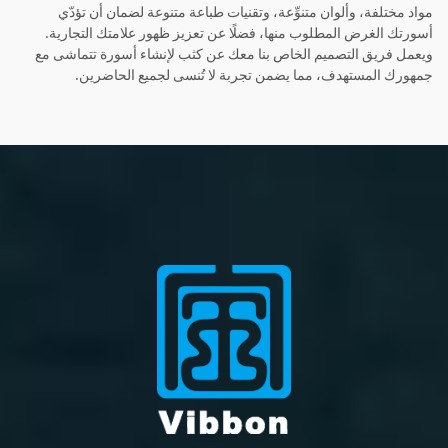
مواد مختلفة، وألوان متنوِّعة، وتقنيات طباعة متنوعة لضمان أن تؤدّي
أسورتك الغرض المطلوب منها، فضلًا عن تعزيز ظهور علامتك التجارية.
ويعمل فريق التصميم الخاص بنا معك عن كثب لإنشاء أسورة تتماشى مع
جمهورك المستهدف، مما يضمن تجربة لا تُنسى لجميع الحاضرين.