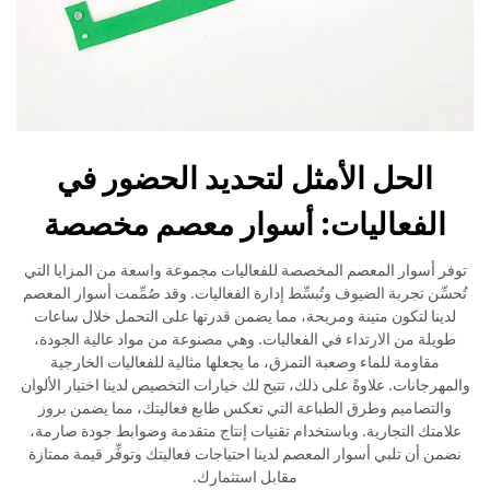
الحل الأمثل لتحديد الحضور في
الفعاليات: أسوار معصم مخصصة
توفر أسوار المعصم المخصصة للفعاليات مجموعة واسعة من المزايا التي
تُحسِّن تجربة الضيوف وتُبسِّط إدارة الفعاليات. وقد صُمِّمت أسوار المعصم
لدينا لتكون متينة ومريحة، مما يضمن قدرتها على التحمل خلال ساعات
طويلة من الارتداء في الفعاليات. وهي مصنوعة من مواد عالية الجودة،
مقاومة للماء وصعبة التمزق، ما يجعلها مثالية للفعاليات الخارجية
والمهرجانات. علاوةً على ذلك، تتيح لك خيارات التخصيص لدينا اختيار الألوان
والتصاميم وطرق الطباعة التي تعكس طابع فعاليتك، مما يضمن بروز
علامتك التجارية. وباستخدام تقنيات إنتاج متقدمة وضوابط جودة صارمة،
نضمن أن تلبي أسوار المعصم لدينا احتياجات فعاليتك وتوفِّر قيمة ممتازة
مقابل استثمارك.