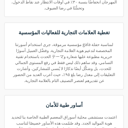
المهرجان انخفاضًا بنسبة ٣٠٪ في أوقات الانتظار عند نقاط الدخول،
وتحسُّنًا في رضا الضيوف.
تغطية العلامات التجارية للفعاليات المؤسسية
لمناسبة حفلة gala مؤسسية مرموقة، جرى استخدام أسورتنا
المخصصة لتدعيم هوية العلامة التجارية. وفضَّل العميل أسورًا
حريرية مطبوعة عليها شعاره وテーマ الحدث باستخدام تقنية
التسامي. وقد ساهم ذلك ليس فقط في رفع المستوى الجمالي
للحدث، بل وشكَّل أيضًا تذكارًا لا يُنسى للمشاركين. وأشارت
التعليقات إلى معدل رضا بلغ ٩٥٪، حيث أعرب العديد من الحضور
عن تقديرهم لعنصر التصنيف التام بالعلامة التجارية.
أساور طبية للأمان
اعتمدت مستشفى محلية أسوراق المعصم الطبية الخاصة بنا لتحديد
هوية المواليد الجدد. وقد صُمّمت هذه الأساور خصيصًا لتناسب