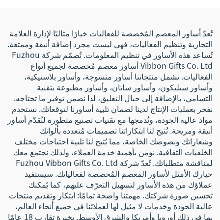
تُعدّ أساور المعصم المُخصصة للفعاليات خيارًا مثاليًا لإدارة العلامة
التجارية وتنظيم الفعاليات، فهي ليست مجرد إضافة أنيقة وممتعة.
تُساعد هذه الأساور في تنظيم المعلومات. تُصمّم شركة Fuzhou
Vibbon Gifts Co. Ltd أساور معصم مُخصصة لجميع أنواع
الفعاليات. تشمل منتجاتنا أساور منسوجة، وأساور بلاستيكية،
وأساور سيليكون، وأساور ساتان، وأساور مطبوعة بتقنية
التسامي، بالإضافة إلى حبال التعليق، لذا نضمن توفير ما تحتاجه.
نفخر بعمليات الإنتاج لدينا لضمان تلبية أساورنا لتوقعاتك. نستخدم
مواد عالية الجودة، ونُدمجها مع تقنيات تصنيع متطورة لنُقدّم أساور
أنيقة ومريحة. تُتيح لنا ابتكاراتنا تصميمات مُتعددة بألوانك
وشعاراتك ونصوصك الخاصة، مما يُتيح لنا تلبية احتياجات مختلف
الخلفيات الثقافية. نؤمن بأهمية خدمة العملاء، ولذلك نجتمع معك
لمناقشة متطلباتك. تُعدّ شركة Fuzhou Vibbon Gifts Co. Ltd
خيارك الأمثل لأساور المعصم المُخصصة لفعالياتك. سيستفيد
عملاؤك من هذه الأساور لتسهيل التعرّف عليهم، كما يُمكنك
تحسين صورة شركتك. مهمتنا واضحة تمامًا: ابتكار وتقديم منتجات
عالية الجودة وخدمات لا مثيل لها لعملائنا في جميع أنحاء العالم،
بما في ذلك أوروبا وأمريكا والشرق الأوسط. بخبرة تقارب 18 عامًا