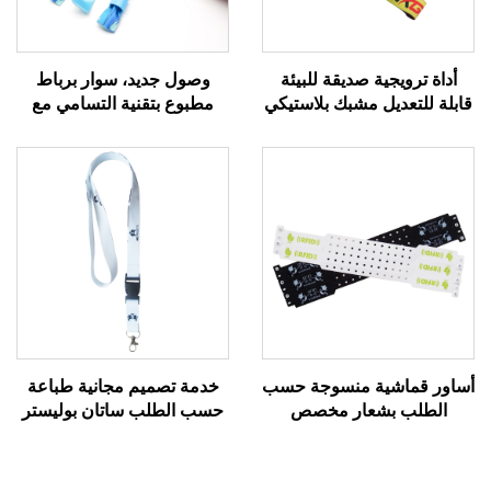
أداة ترويجية صديقة للبيئة
وصول جديد، سوار برباط
قابلة للتعديل مشبك بلاستيكي
مطبوع بتقنية التسامي مع
حدث حفلة سوار معصم
شعار مخصص للفعاليات
مخصص مهرجان أساور
والترويج، سوار من حرير
قماشية منسوجة
الساتان
أساور قماشية منسوجة حسب
خدمة تصميم مجانية طباعة
الطلب بشعار مخصص
حسب الطلب ساتان بوليستر
للفعاليات والمهرجانات، أساور
سيليكون حبل هاتف
قماشية مخصصة بنظام RFID
للمناسبات
وNFC