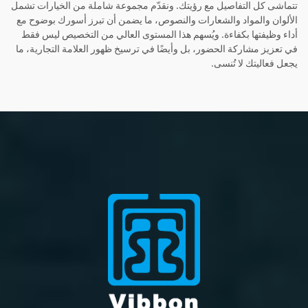
تتماشى كل التفاصيل مع رؤيتك. ونقدّم مجموعة شاملة من الخيارات تشمل
الألوان والمواد والشعارات والنصوص، ما يضمن أن تبرز أسورك بوضوح مع
أداء وظيفتها بكفاءة. ويُسهم هذا المستوى العالي من التخصيص ليس فقط
في تعزيز مشاركة الحضور، بل وأيضًا في ترسيخ ظهور العلامة التجارية، ما
يجعل فعاليتك لا تُنسى.