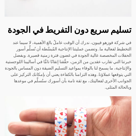
تسليم سريع دون التفريط في الجودة
في شركة فوزهو فيبون، ندرك أن الوقت عاملٌ بالغ الأهمية، لا سيما عند
التخطيط لفعالية ما. وتضمن عمليتنا الإنتاجية المُبسَّطة أن نُسلِّم أسور
الحفلات المخصصة عالية الجودة في غضون فترة زمنية قصيرة. وبفضل
خبرتنا التي تقارب عقدين من الزمن، حقَّقنا إتقانًا تامًّا في أساليبنا اللوجستية
والإنتاجية، ما يسمح لنا بالوفاء بمواعيد التسليم الضيقة دون المساس بالجودة
التي يتوقعها عملاؤنا. وهذه التزامنا بالكفاءة يعني أن بإمكانك التركيز على
الجوانب الأخرى لفعاليتك، مع ثقة تامة بأن أسورك ستُسلَّم في موعدها
وبالحالة المثلى.