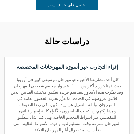
احصل على عرض سعر
دراسات حالة
إثراء التجارب عبر أسورَة المهرجانات المخصصة
كان أحد مشاريعنا الأخيرة هو مهرجان موسيقي كبير في أوروبا،
حيث قمنا بتوريد أكثر من ٥٠٬٠٠٠ سوار معصم شخصي للمهرجان.
وقد تميَّزت هذه الأساور بتصاميم فريدة تعكس مختلف الفنانين الذين
قدّموا عروضهم في الحدث، ما عزَّز تجربة الحضور العامة في
المهرجان. وأبلغنا العميل عن زيادة كبيرة في رضا الضيوف
ومشاركتهم، إذ أعجب الحاضرون جدًّا بإمكانية إظهار فنانيهم
المفضلين عبر أسواط المعصم الخاصة بهم. كما أشاد منظّمو
المهرجان بسرعة وقت التسليم لدينا وجودة الأسواط العالية، التي
ظلَّت سليمة طوال أيام المهرجان الثلاثة.