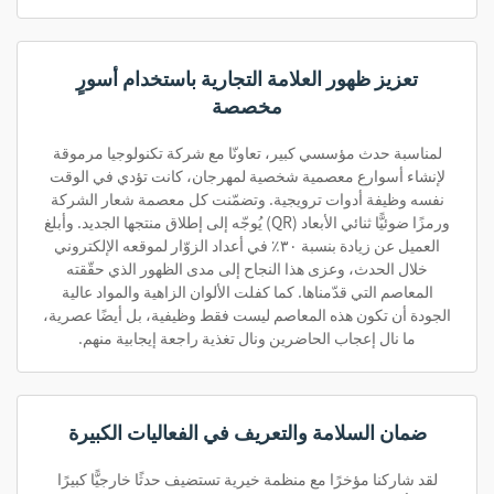
تعزيز ظهور العلامة التجارية باستخدام أسورٍ
مخصصة
لمناسبة حدث مؤسسي كبير، تعاونّا مع شركة تكنولوجيا مرموقة
لإنشاء أسوارع معصمية شخصية لمهرجان، كانت تؤدي في الوقت
نفسه وظيفة أدوات ترويجية. وتضمّنت كل معصمة شعار الشركة
ورمزًا ضوئيًّا ثنائي الأبعاد (QR) يُوجّه إلى إطلاق منتجها الجديد. وأبلغ
العميل عن زيادة بنسبة ٣٠٪ في أعداد الزوّار لموقعه الإلكتروني
خلال الحدث، وعزى هذا النجاح إلى مدى الظهور الذي حقّقته
المعاصم التي قدّمناها. كما كفلت الألوان الزاهية والمواد عالية
الجودة أن تكون هذه المعاصم ليست فقط وظيفية، بل أيضًا عصرية،
ما نال إعجاب الحاضرين ونال تغذية راجعة إيجابية منهم.
ضمان السلامة والتعريف في الفعاليات الكبيرة
لقد شاركنا مؤخرًا مع منظمة خيرية تستضيف حدثًا خارجيًّا كبيرًا