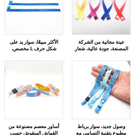
عينة مجانية من الشركة
الأكثر مبيعًا، سوار يد على
المصنعة، جودة عالية، شعار
شكل حرف L مخصص،
مخصص، شريط مهرجان،
طباعة تسامية بشعار، سوار
سوار منسوج من الساتان،
منسوج من الساتان
سوار قماش معصمي
للاحتفالات والمناسبات
الترويجية
وصول جديد، سوار برباط
أساور معصم مصنوعة من
مطبوع بتقنية التسامي مع
القماش المنقوش حسب