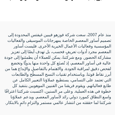
شعار مخصص للفعاليات
الطلب بتقنية التسامي، قابلة
والترويج، سوار من حرير
للتمدد ومخصصة بنظام RFID/
الساتان
نظام تحديد الهوية بالترددات
الراديوية، سوار قماشي بنقل
حراري مناسب للفعاليات
منذ عام 2007، سعت شركة فوزهو فيبين غيفتس المحدودة إلى
تصميم أساور المعصم الخاصة بمهرجانات الموسيقى والفعاليات
المؤسسية وفعاليات الأعمال الخيرية الأخرى. فليست أساور
المعصم مجرد أدوات تعريفٍ فحسب، بل تهدف أيضًا إلى تعزيز
مشاركة الحضور. ومع شركتنا، يمكن للعملاء أن يطمئنوا إلى جودة
عالية في أساور المعصم، إذ تُصنَع كل واحدة منها يدويًّا وتخضع
لفحص دقيق لمراقبة الجودة. والاهتمام بالتفاصيل والإبداع هما من
أبرز نقاط قوتنا. وباستخدام تقنيات النسج المسطّح والطابعات
التي تعتمد على التسامي، يستطيع عملاؤنا التعبير الكامل عن
طابع فعالياتهم. ويقوم فريقنا من الفنيين الموهوبين بتنفيذ كل
خطوة في هذه العملية. وعلى مر السنين، اكتسبت شركتنا اعترافًا
واسع النطاق كمورد دولي رائد لأساور المعصم. ويدعم عملاؤنا
شركتنا لما حققته من انتشار عالمي مستمر والتزامٍ دائمٍ بالابتكار.