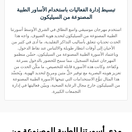
تبسيط إدارة الفعاليات باستخدام الأساور الطبية
المصنوعة من السيليكون
استخدم مهرجان موسيقي واسع النطاق في الشرق الأوسط أسورتنا
الطبية المصنوعة من السيليكون لتحديد هوية الضيوف. واجه هذا
الحدث تحدياتٍ تتعلق بأساليب التذاكر التقليدية، ما أدى في كثير من
الأحيان إلى أوقات انتظار طويلة والالتباس عند نقاط الدخول.
وباعتماد الأسورة الطبية المصنوعة من السيليكون، حسَّن منظمو
المهرجان عملية التسجيل، مما سمح للحضور بالدخول بسرعة
وكفاءة. وكانت هذه الأسورة قابلة للتخصيص، ما مكَّن الحدث من
تعزيز هويته البصرية مع توفير حلٍّ متين ومريحٍ لتحديد الهوية. ويُجسِّد
هذا المثال تنوُّع الاستخدامات التي تتيحها الأسورة الطبية المصنوعة
من السيليكون خارج مجال الرعاية الصحية، ويبيّن فعاليتها في إدارة
التجمعات الكبيرة.
مدى أسورتنا الطبية المصنوعة من