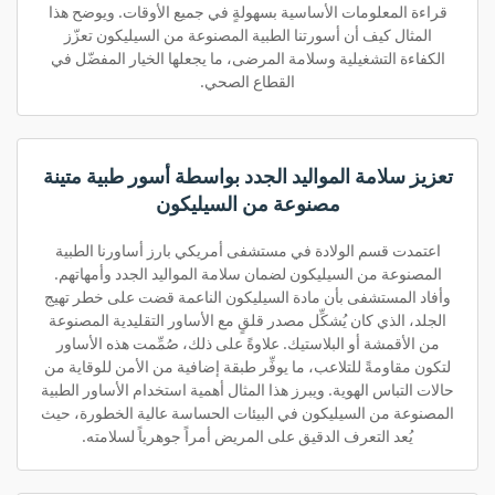
قراءة المعلومات الأساسية بسهولةٍ في جميع الأوقات. ويوضح هذا
المثال كيف أن أسورتنا الطبية المصنوعة من السيليكون تعزّز
الكفاءة التشغيلية وسلامة المرضى، ما يجعلها الخيار المفضّل في
القطاع الصحي.
تعزيز سلامة المواليد الجدد بواسطة أسور طبية متينة
مصنوعة من السيليكون
اعتمدت قسم الولادة في مستشفى أمريكي بارز أساورنا الطبية
المصنوعة من السيليكون لضمان سلامة المواليد الجدد وأمهاتهم.
وأفاد المستشفى بأن مادة السيليكون الناعمة قضت على خطر تهيج
الجلد، الذي كان يُشكِّل مصدر قلقٍ مع الأساور التقليدية المصنوعة
من الأقمشة أو البلاستيك. علاوةً على ذلك، صُمِّمت هذه الأساور
لتكون مقاومةً للتلاعب، ما يوفِّر طبقة إضافية من الأمن للوقاية من
حالات التباس الهوية. ويبرز هذا المثال أهمية استخدام الأساور الطبية
المصنوعة من السيليكون في البيئات الحساسة عالية الخطورة، حيث
يُعد التعرف الدقيق على المريض أمراً جوهرياً لسلامته.