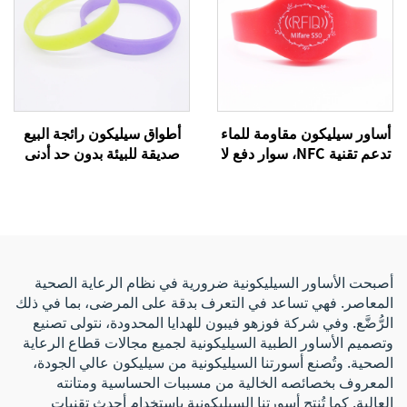
أساور سيليكون مقاومة للماء
أطواق سيليكون رائجة البيع
تدعم تقنية NFC، سوار دفع لا
صديقة للبيئة بدون حد أدنى
نقدي بتقنية RFID، أطواق
للطلب، هدايا إعلانية رخيصة
NTAG215 بنظام NFC
مع شعار مخصص
أصبحت الأساور السيليكونية ضرورية في نظام الرعاية الصحية
المعاصر. فهي تساعد في التعرف بدقة على المرضى، بما في ذلك
الرُّضَّع. وفي شركة فوزهو فيبون للهدايا المحدودة، نتولى تصنيع
وتصميم الأساور الطبية السيليكونية لجميع مجالات قطاع الرعاية
الصحية. وتُصنع أسورتنا السيليكونية من سيليكون عالي الجودة،
المعروف بخصائصه الخالية من مسببات الحساسية ومتانته
العالية. كما تُنتج أسورتنا السيليكونية باستخدام أحدث تقنيات