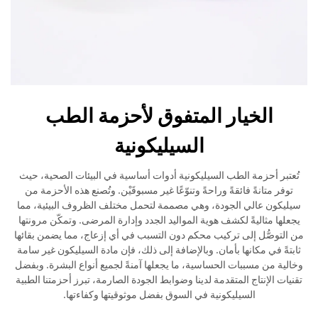
الخيار المتفوق لأحزمة الطب
السيليكونية
تُعتبر أحزمة الطب السيليكونية أدوات أساسية في البيئات الصحية، حيث
توفر متانةً فائقةً وراحةً وتنوّعًا غير مسبوقَيْن. وتُصنع هذه الأحزمة من
سيليكون عالي الجودة، وهي مصممة لتحمل مختلف الظروف البيئية، مما
يجعلها مثاليةً لكشف هوية المواليد الجدد وإدارة المرضى. وتمكّن مرونتها
من التوصُّل إلى تركيب محكم دون التسبب في أي إزعاج، مما يضمن بقائها
ثابتةً في مكانها بأمان. وبالإضافة إلى ذلك، فإن مادة السيليكون غير سامة
وخالية من مسببات الحساسية، ما يجعلها آمنةً لجميع أنواع البشرة. وبفضل
تقنيات الإنتاج المتقدمة لدينا وضوابط الجودة الصارمة، تبرز أحزمتنا الطبية
السيليكونية في السوق بفضل موثوقيتها وكفاءتها.