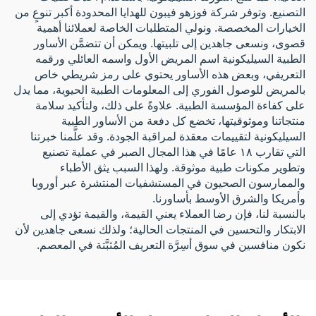
التصنيع. وتوفر شركة فوزهو فيبون للهدايا المحدودة أكبر تنوعٍ من
الخيارات المخصصة. ونولي المتطلبات الخاصة لعملائنا أهمية
قصوى، ونسعى جاهدين إلى تلبيتها. ويمكن أن تتضمَّن الأساور
الطبية السيليكونية اسم المريض الأول واسمه العائلي ورقمه
التعريفي، وبعض هذه الأساور يحتوي على رمز شريطي خاص
بالمريض للوصول الفوري إلى المعلومات الطبية الحيوية، مما يدل
على كفاءة المؤسسة الطبية. علاوةً على ذلك، ولتأكيد سلامة
منتجاتنا وموثوقيتها، تخضع كل دفعة من الأساور الطبية
السيليكونية لتقييمات معقدة لمراقبة الجودة. وقد علَّمنا خبرتنا
التي تقارب ١٨ عامًا في هذا المجال الصبر في عملية تصنيع
وتطوير مكونات طبية موثوقة. ولهذا السبب يثق الأطباء
والممارسون الصحيون في المستشفيات المنتشرة عبر أوروبا
وأمريكا والشرق الأوسط بأساورنا.
بالنسبة لنا، فإن رضا العملاء يعني القيمة، والقيمة تؤدي إلى
الابتكار والتحسين في المنتجات الحالية؛ ولذلك نسعى جاهدين لأن
نكون منافسين في سوق أسِرَّة التعريف المُثبَّتة في المعصم.