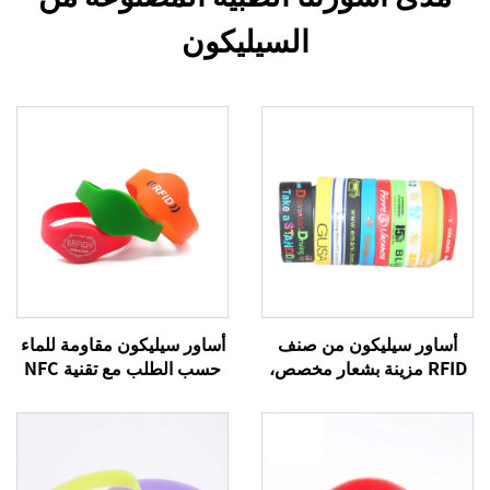
السيليكون
أساور سيليكون من صنف
أساور سيليكون مقاومة للماء
RFID مزينة بشعار مخصص،
حسب الطلب مع تقنية NFC
هدايا ترويجية إعلانية رخيصة،
وذات دفع إلكتروني بدون نقد
أساور مطاطية زينة
باستخدام RFID، سوار معصم
215 أسوار معصم بنظام NFC