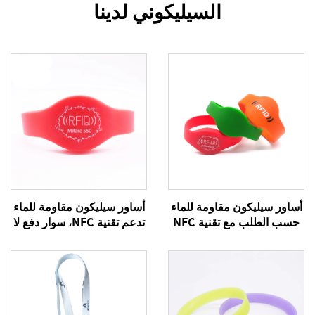
السيليكوني لدينا
أساور سيليكون مقاومة للماء
أساور سيليكون مقاومة للماء
حسب الطلب مع تقنية NFC
تدعم تقنية NFC، سوار دفع لا
وذات دفع إلكتروني بدون نقد
نقدي بتقنية RFID، أطواق
باستخدام RFID، سوار معصم
NTAG215 بنظام NFC
215 أسوار معصم بنظام NFC