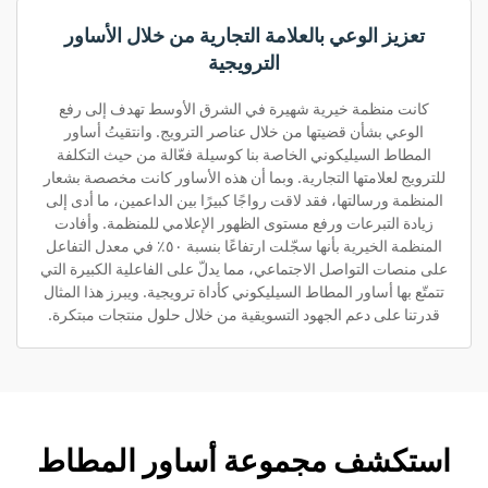
تعزيز الوعي بالعلامة التجارية من خلال الأساور
الترويجية
كانت منظمة خيرية شهيرة في الشرق الأوسط تهدف إلى رفع
الوعي بشأن قضيتها من خلال عناصر الترويج. وانتقيتُ أساور
المطاط السيليكوني الخاصة بنا كوسيلة فعّالة من حيث التكلفة
للترويج لعلامتها التجارية. وبما أن هذه الأساور كانت مخصصة بشعار
المنظمة ورسالتها، فقد لاقت رواجًا كبيرًا بين الداعمين، ما أدى إلى
زيادة التبرعات ورفع مستوى الظهور الإعلامي للمنظمة. وأفادت
المنظمة الخيرية بأنها سجّلت ارتفاعًا بنسبة ٥٠٪ في معدل التفاعل
على منصات التواصل الاجتماعي، مما يدلّ على الفاعلية الكبيرة التي
تتمتّع بها أساور المطاط السيليكوني كأداة ترويجية. ويبرز هذا المثال
قدرتنا على دعم الجهود التسويقية من خلال حلول منتجات مبتكرة.
استكشف مجموعة أساور المطاط