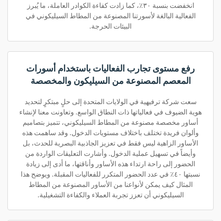
انخفضت بنسبة ٣٠٪، كما زادت كفاءة الكوادر العاملة، ما يُبرز
الفعالية البالغة لأسورتنا المصنوعة من المطاط السيليكوني في
البيئات الحرجة.
رفع مستوى تجارب الفعاليات باستخدام أسورات
المعصم المصنوعة من السيليكون والمخصصة
سعت شركة ترفيهية في الولايات المتحدة إلى حلٍ مبتكرٍ لتحديد
هوية الضيوف في فعالياتها ذات النطاق الواسع. وتعاونت معنا لإنشاء
أساور مخصصة مصنوعة من المطاط السيليكوني، تتميز بتصاميم
وألوان فريدة تختلف باختلاف مستويات الدخول. وقد ساهمت هذه
الأساور الزاهية ليس فقط في تعزيز الجاذبية البصرية للحدث، بل
وأيضاً في تسهيل عملية الدخول. وأشارت التعليقات الواردة من
الحضور إلى راحة ارتداء هذه الأساور وأناقتها، ما أدى إلى زيادة
نسبتها ٤٠٪ في عدد الحضور المتكرر للفعاليات المقبلة. ويوضح هذا
المثال كيف يمكن لأنواعنا من الأساور المصنوعة من المطاط
السيليكوني أن تعزز تجربة العملاء والكفاءة التشغيلية.