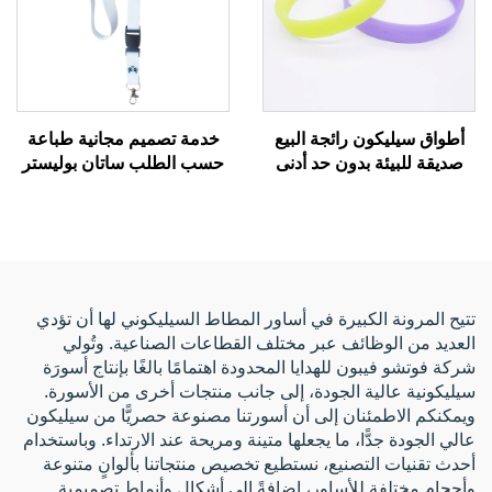
أطواق سيليكون رائجة البيع
خدمة تصميم مجانية طباعة
صديقة للبيئة بدون حد أدنى
حسب الطلب ساتان بوليستر
للطلب، هدايا إعلانية رخيصة
سيليكون حبل هاتف
مع شعار مخصص
للمناسبات
تتيح المرونة الكبيرة في أساور المطاط السيليكوني لها أن تؤدي
العديد من الوظائف عبر مختلف القطاعات الصناعية. وتُولي
شركة فوتشو فيبون للهدايا المحدودة اهتمامًا بالغًا بإنتاج أسورَة
سيليكونية عالية الجودة، إلى جانب منتجات أخرى من الأسورة.
ويمكنكم الاطمئنان إلى أن أسورتنا مصنوعة حصريًّا من سيليكون
عالي الجودة جدًّا، ما يجعلها متينة ومريحة عند الارتداء. وباستخدام
أحدث تقنيات التصنيع، نستطيع تخصيص منتجاتنا بألوانٍ متنوعة
وأحجامٍ مختلفة للأساور، إضافةً إلى أشكال وأنماط تصميمية