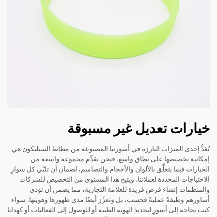
خيارات تعديل غير مسبوقة
تُعَدُّ إحدى الميزات البارزة في أسورتنا المصنوعة من مطاط السيليكون هي
إمكانية تخصيصها على نطاق واسع. فنحن نقدِّم مجموعة واسعة من
الخيارات فيما يتعلَّق بالألوان والأحجام والتصاميم، لضمان أن تلبّي كل سوارٍ
الاحتياجات المحددة لعملائنا. ويتيح هذا المستوى من التخصيص للشركات
والمنظمات إنشاء فرص فريدة للعلامة التجارية، مما يضمن أن تؤدي
أساورهم وظيفةً عمليةً فحسب، بل وتعزِّز أيضًا مدى ظهورها وهويتها. سواء
كنت بحاجة إلى أسورٍ لتحديد الهوية الطبية أو للوصول إلى الفعاليات أو كهدايا