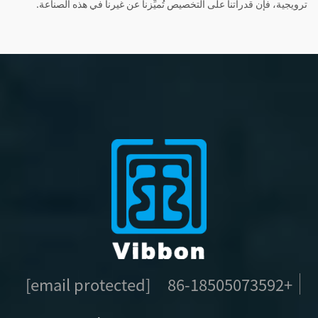
ترويجية، فإن قدراتنا على التخصيص تُميِّزنا عن غيرنا في هذه الصناعة.
[email protected]
+86-18505073592