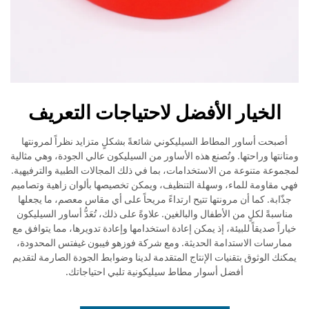
الخيار الأفضل لاحتياجات التعريف
أصبحت أساور المطاط السيليكوني شائعةً بشكلٍ متزايد نظراً لمرونتها
ومتانتها وراحتها. وتُصنع هذه الأساور من السيليكون عالي الجودة، وهي مثالية
لمجموعة متنوعة من الاستخدامات، بما في ذلك المجالات الطبية والترفيهية.
فهي مقاومة للماء، وسهلة التنظيف، ويمكن تخصيصها بألوان زاهية وتصاميم
جذّابة. كما أن مرونتها تتيح ارتداءً مريحاً على أي مقاس معصم، ما يجعلها
مناسبةً لكلٍ من الأطفال والبالغين. علاوةً على ذلك، تُعَدُّ أساور السيليكون
خياراً صديقاً للبيئة، إذ يمكن إعادة استخدامها وإعادة تدويرها، مما يتوافق مع
ممارسات الاستدامة الحديثة. ومع شركة فوزهو فيبون غيفتس المحدودة،
يمكنك الوثوق بتقنيات الإنتاج المتقدمة لدينا وضوابط الجودة الصارمة لتقديم
أفضل أسوار مطاط سيليكونية تلبي احتياجاتك.