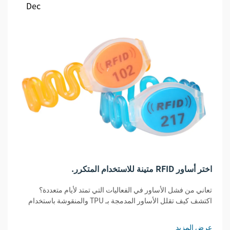
Dec
اختر أساور RFID متينة للاستخدام المتكرر.
تعاني من فشل الأساور في الفعاليات التي تمتد لأيام متعددة؟
اكتشف كيف تقلل الأساور المدمجة بـ TPU والمنقوشة باستخدام
تقنية RFID تكاليف الاستبدال بنسبة 32% مع ضمان الأمان ووضوح
القراءة. احصل على الدليل الشامل حول المتانة.
عرض المزيد