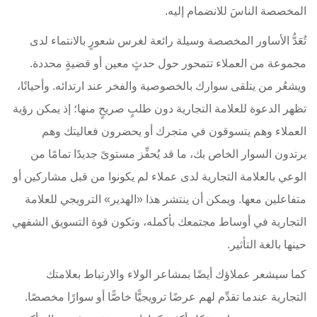
المخصصة الناسَ للانضمام إليه.
تُعَدُّ الأساور المخصصة وسيلة رائعة لغرس شعورٍ بالانتماء لدى
مجموعة من العملاء تتمحور حول حدثٍ معين أو قضيةٍ محددة.
ويشعُر من يتلقى سوارك بالخصوصية والفخر عند ارتدائه. وأحيانًا،
تظهر الدعوة للعلامة التجارية دون طلبٍ صريحٍ منها؛ إذ يمكن رؤية
العملاء وهم يتسوقون في متجرك أو يحضرون فعاليتك وهم
يرتدون السوار الخاص بك، ما قد يُحفِّز مستوىً جديدًا تمامًا من
الوعي بالعلامة التجارية لدى عملاء لم يكونوا من قبل مشاركين أو
متفاعلين معها. ويمكن أن ينتشر هذا «الهدير» الترويجي للعلامة
التجارية في أوساط مجتمعك بأكمله، وتكون قوة التسويق الشفهي
حينها بالغة التأثير.
كما سيشعر عملاؤك أيضًا بمشاعر الولاء والارتباط بعلامتك
التجارية عندما تقدِّم لهم عرضًا ترويجيًّا خاصًّا أو سوارًا مخصصًا.