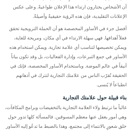
أن الأشخاص يختارون ارتداء هذا الإعلان طواعيةً. وعلى عكس
الإعلانات التقليدية، فإن هذه الرؤية حقيقيةٌ وأصيلةٌ.
أفضل جزء في الأساور المخصصة هو أن الحملة الترويجية تحقق
فعلاً أهدافها. فهي سهلة الارتداء في أي مكان، ومريحة للغاية،
ويمكن تخصيصها لتناسب أي علامة تجارية. ويمكن استخدام هذه
الأساور في جمع التبرعات، وإدارة الفعاليات، بل وقد تكون بياناً
أنيقاً في عالم الموضة. وباستخدام الأساور المخصصة، فإنك في
الحقيقة تُقرّب الناس من علامتك التجارية لتترك في أذهانهم
انطباعاً لا يُنسى.
بناء قبيلة حول علامتك التجارية
غالباً ما ترتبط ولاء العلامة التجارية بالتخفيضات وبرامج المكافآت،
وهي أمور يغفل عنها معظم المسوقين. فالمسألة كلها تدور حول
خلق شعورٍ بالانتماء إلى مجتمع، وهذا بالضبط ما تدعُو إليه الأساور