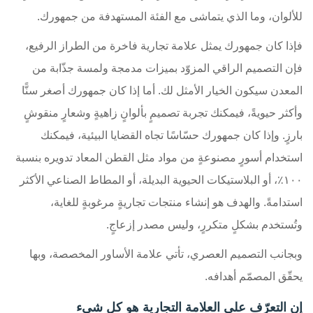
للألوان، وما الذي يتماشى مع الفئة المستهدفة من جمهورك.
فإذا كان جمهورك يمثل علامة تجارية فاخرة من الطراز الرفيع،
فإن التصميم الراقي المزوّد بميزات مدمجة ولمسة جذّابة من
المعدن سيكون الخيار الأمثل لك. أما إذا كان جمهورك أصغر سنًّا
وأكثر حيويةً، فيمكنك تجربة تصميمٍ بألوانٍ زاهيةٍ وشعارٍ منقوشٍ
بارزٍ. وإذا كان جمهورك حسّاسًا تجاه القضايا البيئية، فيمكنك
استخدام أسورٍ مصنوعةٍ من مواد مثل القطن المعاد تدويره بنسبة
١٠٠٪، أو البلاستيكات الحيوية البديلة، أو المطاط الصناعي الأكثر
استدامةً. والهدف هو إنشاء منتجات تجاريةٍ مرغوبةٍ للغاية،
وتُستخدم بشكلٍ متكررٍ، وليس مصدر إزعاجٍ.
وبجانب التصميم العصري، تأتي علامة الأساور المخصصة، وبها
يحقّق المصمّم أهدافه.
إن التعرّف على العلامة التجارية هو كل شيء