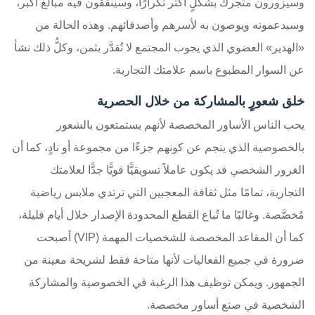
وسيزورون متجرك بشكلٍ أكثر تكرارًا، وسينفقون فيه مبالغ أكبر،
وسيدعمونه ويوصون به لأسرهم وأصدقائهم. وهذه الحالة من
«الهدير» العضوي الذي يجوب المجتمع لا تُقدَّر بثمن، وكلُّ ذلك نشأ
عن السوار المطبوع باسم علامتك التجارية.
خلق شعورٍ بالمشاركة من خلال الحصرية
يحب الناس الأساور المخصصة لأنهم يستمتعون بالشعور
بالخصوصية الذي ينجم عن كونهم جزءًا من مجموعة أو نادٍ، كما أن
الغرور الشخصي قد يكون عاملاً تسويقيًّا قويًّا جدًّا لعلامتك
التجارية، تمامًا مثل ثقافة المعجبين التي ترتدي ملابس رياضية
مُخصَّصة. وغالبًا ما تُباع القطع المحدودة الإصدار خلال أيام قليلة،
كما أن المقاعد المخصصة للشخصيات المهمة (VIP) أصبحت
ضرورة في جميع الفعاليات لأنها متاحة فقط لشريحة معينة من
الجمهور. ويمكن توظيف هذا الرغبة في الخصوصية والمشاركة
الشخصية في صنع أساور مخصصة.