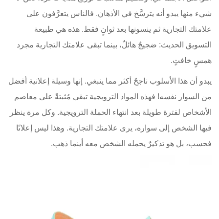
شيء منها يبدو أنه يترسَّخ في الأذهان. فالناس يتعرَّفون على
علامتك التجارية ثم ينسونها بعد ثوانٍ فقط. هذه هي طبيعة
التسويق الحديث: ضجيجٌ هائلٌ، بينما تبقى علامتك التجارية مجرد
همسٍ خافتٍ.
يبدو أن هذا الأسلوب ناجحٌ أكثر مما ينبغي. إنها وسيلة إعلانية أفضل
من السوار نفسه! فهذه المواد الترويجية تبقى مُثبتةً على معاصم
الأشخاص لفترة طويلة بعد انتهاء الحملة الترويجية. وكل مرة ينظر
فيها الشخص إلى سواره، يرى علامتك التجارية. وهذا ليس إعلانًا
فحسب، بل هو تذكيرٌ يحمله الشخص معه أينما ذهب.