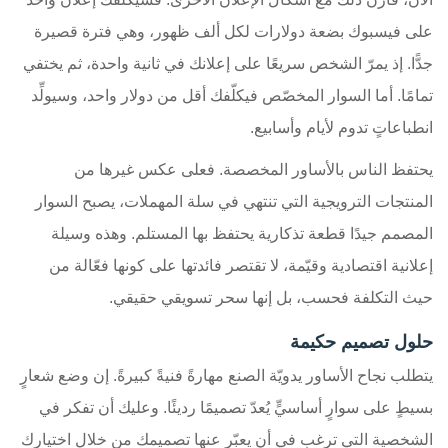
على فيسبوك بضعة دولارات لكل ألف ظهور، وهي فترة قصيرة
جدًّا. إذ يمرّ الشخص سريعًا على إعلانك في ثانية واحدة، ثم يختفي
تمامًا. أما السوار المخصّص فيكلّفك أقل من دولار واحد، وسيولِّد
انطباعاتٍ تدوم لأيام وأسابيع.
يحتفظ الناس بالأساور المخصصة. فعلى عكس غيرها من
المنتجات الترويجية التي تنتهي في سلة المهملات، يصبح السوار
المصمم جيدًا قطعة تذكارية يحتفظ بها المستلم. وهذه وسيلة
إعلانية اقتصادية وقيّمة، لا تقتصر فائدتها على كونها فعّالة من
حيث التكلفة فحسب، بل إنها سحر تسويقي حقيقي.
حلول تصميم حكيمة
يتطلب نجاح الأساور يدويّة الصنع مهارةً فنيةً كبيرةً. إن وضع شعارٍ
بسيطٍ على سوارٍ أساسيٍّ يُعدّ تصميمًا رديئًا. وعليك أن تفكر في
الشخصية التي ترغب في أن يعبّر عنها تصميمك من خلال اختيارك