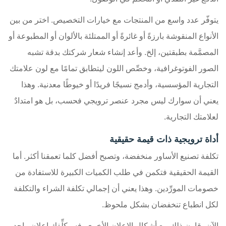
يتوفّر عدد واسع من المنتجات مع خيارات التخصيص. اختر من بين
الأنواع المنقوشة بارزةً أو غائرةً أو الممتلئة بالألوان أو المطبوعة أو
المصمَّمة بطبقتين، إلخ. وأعد إنشاء شعار شركتك بدقة تشبه
الصور الفوتوغرافية، وخصِّص اللون ليتطابق تمامًا مع لون علامتك
التجارية المؤسسية، وأدمج نسيجًا فريدًا أو خيوطًا معدنية. وهذا
يعني أن سوارك ليس مجرد عنصر ترويجي فحسب، بل هو امتدادٌ
لعلامتك التجارية.
أداة ترويجية ذات قيمة حقيقية
تكلفة تصنيع الأساور منخفضة، وتصبح أفضل كلما تعمقنا أكثر. أما
القيمة الحقيقية فتكمن في طلب الكميات الكبيرة للاستفادة من
خصومات المورِّدين. وهذا يعني أن إجمالي تكلفة الشراء والتكلفة
لكل انطباع تنخفضان بشكل ملحوظ.
الآن، قارن ذلك مع أشكال الإعلان الأخرى. فسيكلِّفك إعلان واحد