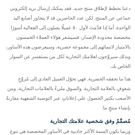
دعنا نخطط لإطلاق منتج جديد. فقد يمكنك إرسال بريد إلكتروني
جماعي عن المنتج، لكن عدد الحاضرين قد لا يتجاوز أصابع اليد
الواحدة. أما إذا قدَّمتَ لأول ٥٠ عميلًا يصلون إلى الفعالية أسورًا
مخصصة محدودة الإصدار، فسيشعر هؤلاء العملاء الخمسون
بالامتياز لانتمائهم إلى مجموعة حصرية، وسيعرضون هذه الأساور،
وبذلك سيروِّجون لعلامتك التجارية لكل من يستفسر عن السوار
الخاص بك.
هذا ما تحققه الحصرية. فهي تحوّل العميل العادي إلى مُروِّجٍ
شغوفٍ بالعلامة التجارية. والسوق مليءٌ بالعلامات التجارية، ومن
الأصعب بكثير الحصول على إعلاناتٍ عبر التوصية الشفهية مقارنةً
بإنشاء منتجٍ ما.
مُصمَّمٌ وفق شخصية علامتك التجارية
وربما تكون السمة الأكثر جاذبية في الأساور المخصصة هي تنوع