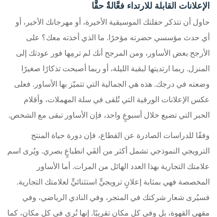
الإعلانات القابلة للارتداء فعَّالةٌ حقًّا
حاول أن تتذكر حفلتك الموسيقية الأخيرة، أو مهرجانك الأخير، أو
أي حدث مؤسسي حضرته مؤخرًا. ما الذي أخذته معك؟ على
الأرجح بعض الأساور، ومن المرجح أنك لم ترمِها فور عودتك إلى
المنزل. ربما ارتديتها لبقية الليلة، أو ربما أصبحت تذكارًا صغيرًا
وضعته في درجك. هذه هي الجمالية التي تتميّز بها الأساور. فعلى
عكس الإعلانات الورقية التي تُلقى في سلة المهملات، وأقلام
الحبر التي تضيع خلال أسبوعٍ واحد، فإن الأساور تبقى مع الشخص.
وفقًا للدراسات الصادرة عن القطاع، فإن دورة حياة المنتج
الترويجي النموذجي تشمل أكثر من ألفَي انطباعٍ بصري. ويُرى اسم
علامتك التجارية بهذا العدد الهائل من المرات. أما الأساور
المخصصة فهي بمثابة إعلانٍ ترويجيٍّ استثنائيٍّ لعلامتك التجارية.
فسيُرى شعار شركتك في المتجر، وفي النادي الرياضي، وفي
مقهى القهوة، بل وفي كل مكانٍ تقريبًا. إنها تُرى في كل مكان، كما