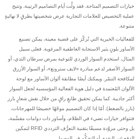
خيارات التصميم المتاحة. فقد ولَّت أيام التصاميم الرتيبة. وتتيح
عملية التخصيص للعلامات التجارية عرض شخصيتها بطرقٍ لا نهائيةٍ
متنوعة.
للفعاليات الخيرية التي تُركّز على قضية معينة، يمكن تصنيع
الأساور بلونٍ يثير الاستجابة العاطفية المرغوبة. فعلى سبيل
المثال، استخدم السوار الوردي للتوعية بمرض سرطان الثدي، أو
السوار الأصفر لدعم مبادرة «لايف سترونغ»، أو السوار الأزرق
لمكافحة التنمّر. ويمكنك أيضًا مطابقة ألوان الأساور مع لوحة
الألوان المُعتمدة في دليل هوية الفعالية المؤسسية لجعل السوار
أكثر جاذبية. كما يمكن تحقيق طابعٍ راقٍ من خلال نقش شعارٍ بارز
(بارز بالضغط). أمّا إذا كان التصميم موجّهًا خصيصًا للمهرجانات،
فتتوافر خيارات تضيء في الظلام، وأساور ذات دوامات مقسَّمة،
بل وحتى مزوَّدة مسبقًا بتقنية التعرُّف الترددي RFID لتمكين
الدفع غير النقدي أو التحكُّم في الوصول.