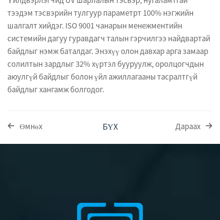
тээдэм тэсвэрийн тулгуур параметрт 100% нэгжийн
шалгалт хийдэг. ISO 9001 чанарын менежментийн
системийн дагуу гуравдагч талын гэрчилгээ найдвартай
байдлыг нэмж баталдаг. Энэхүү олон давхар арга замаар
солилтын зардлыг 32% хүртэл бууруулж, оролцогчдын
аюулгүй байдлыг болон үйл ажиллагааны тасралтгүй
байдлыг хангамж болгодог.
БҮХ
Өмнөх
Дараах