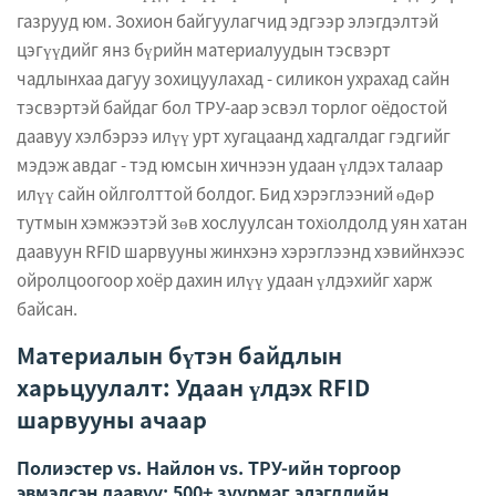
газрууд юм. Зохион байгуулагчид эдгээр элэгдэлтэй
цэгүүдийг янз бүрийн материалуудын тэсвэрт
чадлынхаа дагуу зохицуулахад - силикон ухрахад сайн
тэсвэртэй байдаг бол ТРУ-аар эсвэл торлог оёдостой
даавуу хэлбэрээ илүү урт хугацаанд хадгалдаг гэдгийг
мэдэж авдаг - тэд юмсын хичнээн удаан үлдэх талаар
илүү сайн ойлголттой болдог. Бид хэрэглээний өдөр
тутмын хэмжээтэй зөв хослуулсан тохіолдолд уян хатан
даавуун RFID шарвууны жинхэнэ хэрэглээнд хэвийнхээс
ойролцоогоор хоёр дахин илүү удаан үлдэхийг харж
байсан.
Материалын бүтэн байдлын
харьцуулалт: Удаан үлдэх RFID
шарвууны ачаар
Полиэстер vs. Найлон vs. ТРУ-ийн торгоор
эвмэлсэн даавуу: 500+ зуурмаг элэгдлийн