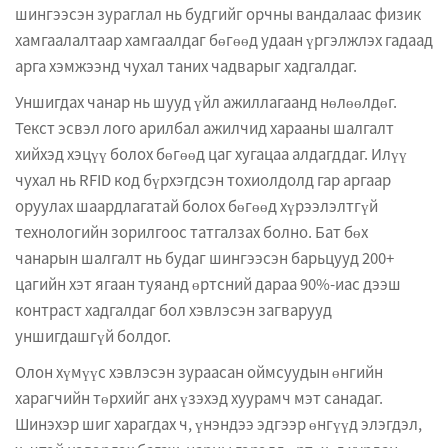
шингээсэн зураглал нь будгийг орчны вандалаас физик
хамгаалалтаар хамгаалдаг бөгөөд удаан үргэлжлэх гадаад
арга хэмжээнд чухал таних чадварыг хадгалдаг.
Уншигдах чанар нь шууд үйл ажиллагаанд нөлөөлдөг.
Текст эсвэл лого арилбал ажилчид харааны шалгалт
хийхэд хэцүү болох бөгөөд цаг хугацаа алдагддаг. Илүү
чухал нь RFID код бүрхэгдсэн тохиолдолд гар аргаар
оруулах шаардлагатай болох бөгөөд хүрээлэлтгүй
технологийн зорилгоос татгалзах болно. Бат бөх
чанарын шалгалт нь будаг шингээсэн барьцууд 200+
цагийн хэт ягаан туяанд өртсний дараа 90%-иас дээш
контраст хадгалдаг бол хэвлэсэн загварууд
уншигдашгүй болдог.
Олон хүмүүс хэвлэсэн зураасан оймсуудын өнгийн
харагчийн төрхийг анх үзэхэд хуурамч мэт санадаг.
Шинэхэр шиг харагдах ч, үнэндээ эдгээр өнгүүд элэгдэл,