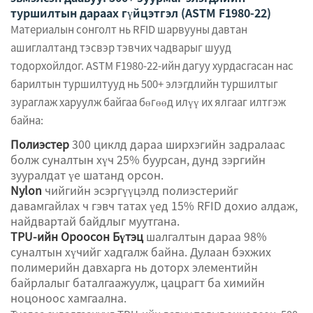
туршилтын дараах гүйцэтгэл (ASTM F1980-22)
Материалын сонголт нь RFID шарвууны давтан
ашиглалтанд тэсвэр тэвчих чадварыг шууд
тодорхойлдог. ASTM F1980-22-ийн дагуу хурдасгасан нас
барилтын туршилтууд нь 500+ элэгдлийн туршилтыг
зураглаж харуулж байгаа бөгөөд илүү их ялгааг илтгэж
байна:
Полиэстер
300 циклд дараа ширхэгийн задралаас
болж суналтын хүч 25% буурсан, дунд зэргийн
зууралдат үе шатанд орсон.
Nylon
чийгийн эсэргүүцэлд полиэстерийг
давамгайлах ч гэвч татах үед 15% RFID дохио алдаж,
найдвартай байдлыг муутгана.
TPU-ийн Ороосон Бүтэц
шалгалтын дараа 98%
суналтын хүчийг хадгалж байна. Дулаан бэхжих
полимерийн давхарга нь доторх элементийн
байрлалыг баталгаажуулж, цацрагт ба химийн
ноцоноос хамгаална.