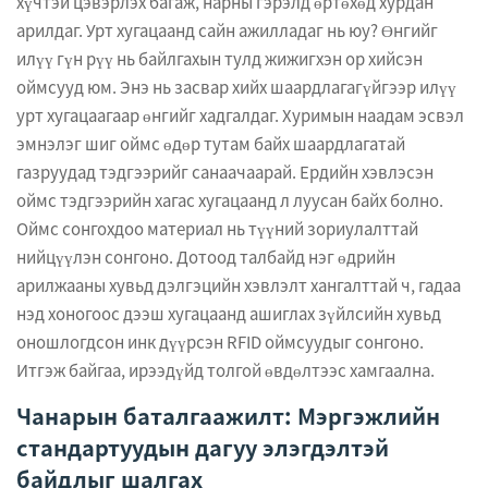
хүчтэй цэвэрлэх багаж, нарны гэрэлд өртөхөд хурдан
арилдаг. Урт хугацаанд сайн ажилладаг нь юу? Өнгийг
илүү гүн рүү нь байлгахын тулд жижигхэн ор хийсэн
оймсууд юм. Энэ нь засвар хийх шаардлагагүйгээр илүү
урт хугацаагаар өнгийг хадгалдаг. Хуримын наадам эсвэл
эмнэлэг шиг оймс өдөр тутам байх шаардлагатай
газруудад тэдгээрийг санаачаарай. Ердийн хэвлэсэн
оймс тэдгээрийн хагас хугацаанд л луусан байх болно.
Оймс сонгохдоо материал нь түүний зориулалттай
нийцүүлэн сонгоно. Дотоод талбайд нэг өдрийн
арилжааны хувьд дэлгэцийн хэвлэлт хангалттай ч, гадаа
нэд хоногоос дээш хугацаанд ашиглах зүйлсийн хувьд
оношлогдсон инк дүүрсэн RFID оймсуудыг сонгоно.
Итгэж байгаа, ирээдүйд толгой өвдөлтээс хамгаална.
Чанарын баталгаажилт: Мэргэжлийн
стандартуудын дагуу элэгдэлтэй
байдлыг шалгах