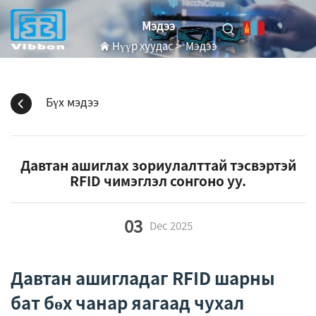
Мэдээ
MN
Нүүр хуудас
>
Мэдээ
Бүх мэдээ
Давтан ашиглах зориулалттай тэсвэртэй
RFID чимэглэл сонгоно уу.
03
Dec
2025
Давтан ашигладаг RFID шарны
бат бөх чанар яагаад чухал