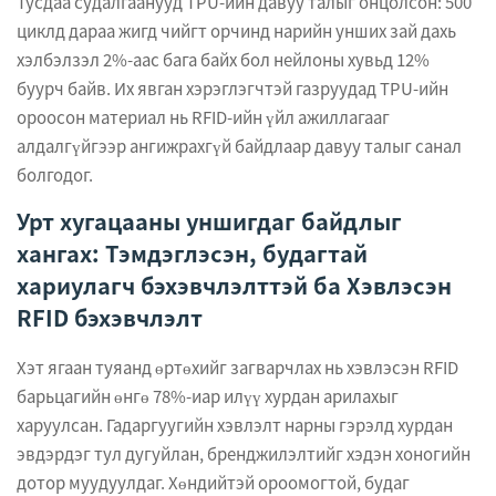
Тусдаа судалгаанууд TPU-ийн давуу талыг онцолсон: 500
циклд дараа жигд чийгт орчинд нарийн унших зай дахь
хэлбэлзэл 2%-аас бага байх бол нейлоны хувьд 12%
буурч байв. Их явган хэрэглэгчтэй газруудад TPU-ийн
ороосон материал нь RFID-ийн үйл ажиллагааг
алдалгүйгээр ангижрахгүй байдлаар давуу талыг санал
болгодог.
Урт хугацааны уншигдаг байдлыг
хангах: Тэмдэглэсэн, будагтай
хариулагч бэхэвчлэлттэй ба Хэвлэсэн
RFID бэхэвчлэлт
Хэт ягаан туяанд өртөхийг загварчлах нь хэвлэсэн RFID
барьцагийн өнгө 78%-иар илүү хурдан арилахыг
харуулсан. Гадаргуугийн хэвлэлт нарны гэрэлд хурдан
эвдэрдэг тул дугуйлан, бренджилэлтийг хэдэн хоногийн
дотор муудуулдаг. Хөндийтэй ороомогтой, будаг