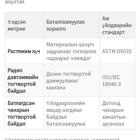
аюултай.
Аж
Үндсэн
Баталгаажуулах
үйлдвэрийн
метрик
зорилго
стандарт
Материалын цоорч
Растяжим хүч
задрахаас тэсвэрлэх
ASTM D5035
чадварыг хэмждэг
Радио
Дохио тогтвортой
давтамжийн
ISO/IEC
дамжуулахыг
тогтвортой
18046-3
хангана
байдал
Батлагдсан
Үйлдвэрлэлийн
Дотоод
чанарын
явцад нэгдмэл
чанарын
тогтвортой
байдлыг
хяналтын
байдал
баталгаажуулна
аргачлал
Үйлдвэрлэгчид UV шарлалын тэсвэр, нугаламтгай