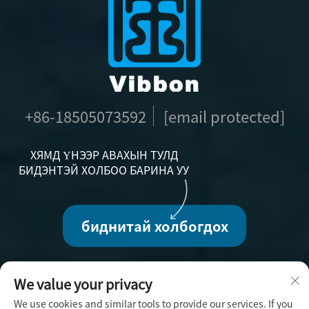
+86-18505073592
[email protected]
ХЯМД ҮНЭЭР АВАХЫН ТУЛД
БИДЭНТЭЙ ХОЛБОО БАРИНА УУ
биднитай холбогдох
We value your privacy
We use cookies and similar tools to provide our services. If you
Зохиогчийн эрх © 2025 он, Fuzhou Vibbon