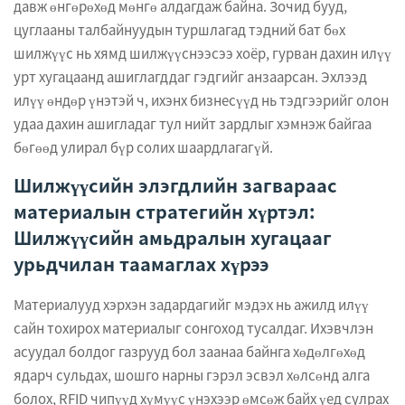
давж өнгөрөхөд мөнгө алдагдаж байна. Зочид бууд,
цуглааны талбайнуудын туршлагад тэдний бат бөх
шилжүүс нь хямд шилжүүснээсээ хоёр, гурван дахин илүү
урт хугацаанд ашиглагддаг гэдгийг анзаарсан. Эхлээд
илүү өндөр үнэтэй ч, ихэнх бизнесүүд нь тэдгээрийг олон
удаа дахин ашигладаг тул нийт зардлыг хэмнэж байгаа
бөгөөд улирал бүр солих шаардлагагүй.
Шилжүүсийн элэгдлийн загвараас
материалын стратегийн хүртэл:
Шилжүүсийн амьдралын хугацааг
урьдчилан таамаглах хүрээ
Материалууд хэрхэн задардагийг мэдэх нь ажилд илүү
сайн тохирох материалыг сонгоход тусалдаг. Ихэвчлэн
асуудал болдог газрууд бол заанаа байнга хөдөлгөхөд
ядарч сульдах, шошго нарны гэрэл эсвэл хөлсөнд алга
болох, RFID чипүүд хүмүүс үнэхээр өмсөж байх үед сулрах