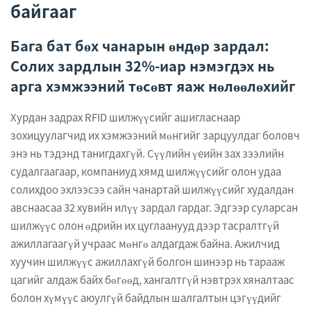
байгааг
Бага бат бөх чанарын өндөр зардал:
Солих зардлын 32%-иар нэмэгдэх нь
арга хэмжээний төсөвт яаж нөлөөлөхийг
Хурдан задрах RFID шилжүүсийг ашигласнаар
зохицуулагчид их хэмжээний мөнгийг зарцуулдаг боловч
энэ нь тэдэнд танигдахгүй. Сүүлийн үеийн зах зээлийн
судалгаагаар, компаниуд хямд шилжүүсийг олон удаа
солихдоо эхлээсээ сайн чанартай шилжүүсийг худалдан
авснаасаа 32 хувийн илүү зардал гардаг. Эдгээр суларсан
шилжүүс олон өдрийн их цуглаанууд дээр тасралтгүй
ажиллагаагүй учраас мөнгө алдагдаж байна. Ажилчид
хуучин шилжүүс ажиллахгүй болгон шинээр нь тарааж
цагийг алдаж байх бөгөөд, хангалтгүй нэвтрэх хяналтаас
болон хүмүүс аюулгүй байдлын шалгалтын цэгүүдийг