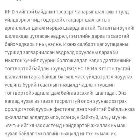
RFID чийгтэй байдлын тэсвэрт чанарыг шалгахын тулд
үйлдвэрлэгчид тодорхой стандарт шалгалтын
аргачлалыг дагаж мөрдөх шаардлагатай. Таталтын хүчийг
шалгахдаа цугласан эвдрэл, гэмтлийн дараа тэсвэртэй
байх чадварыг нь үнэлнэ. Ихэнх салбарт цаг хугацааны
туршид загварчилсан эвдрэлд оруулсны дараа 50
Ньютон хүчийг суурин болгож авдаг. Радио давтамжийн
тогтвортой байдлын хувьд ISO/IEC 18046-3 гэсэн тусгай
шалгалтын арга байдаг бөгөөд масс үйлдвэрлэл явуулах
үед янз бүрийн саатлын нөхцөлд чадлын түвшин
тогтвортой хадгалагдаж байгаа эсэхийг шалгадаг. Энэ
яагаад чухал вэ гэвэл тасралтгүй олон зуунаас хэтрэх
оролцогчтой дуурын фестивал дээр чийгтэй байдлынхаа
ажиллагаа алдагдахыг хүссэн хүн байхгүй, илүү муу нь
өвчтөнийг хянах системд найдвартай ажиллах нь маш
чухал байдаг эмнэлгийн нөхцөлд ингэх нь маш их