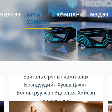
ЧИЛГЭЭ
АРГА
КОМПАНИ
МЭДЭЭ
ХЭМЖЭЭ
Байгаль Орчныг Хамгаалах
Брэндүүдийн Хувьд Дахин
Боловсруулсан Эдлэлээс Хийсэн
Бэлхүүрүүд