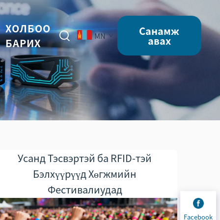
ХОЛБОО
Санамж
MN
авах
БАРИХ
Усанд Тэсвэртэй ба RFID-тэй
Бэлхүүрүүд Хөгжмийн
Фестивалиудад
Facebook