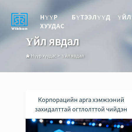
НҮҮР
БҮТЭЭЛҮҮД
ҮЙЛ
ХУУДАС
Үйл явдал
Нүүр хуудас
>
Үйл явдал
Корпорацийн арга хэмжээний
захидалттай огтлолттой чийдэн