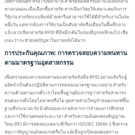
เทศกาลดนตรี หรือโรงพยาบาล สายรัดพิมพ์ธรรมดาจะพังลงกลาง
ทางแน่นอน เมื่อเลือกซื้อสายรัด ควรเลือกวัสดุให้เหมาะสมกับการ
ใช้งาน สายรัดแบบพิมพ์ด้วยสกรีนสามารถใช้ได้ดีสำหรับงานในร่ม
หนึ่งวัน แต่หากต้องการใช้งานเป็นสัปดาห์หรือเดือนในพื้นที่กลาง
แจ้ง ควรเลือกสายรัด RFID ที่มีหมึกเติมในร่องที่ถูกกดลึกลงไป เชื่อ
เถอะว่า จะช่วยลดปัญหาในภายหลังได้มาก
การประกันคุณภาพ: การตรวจสอบความทนทาน
ตามมาตรฐานอุตสาหกรรม
เพื่อตรวจสอบความทนทานของสายรัดข้อมือ RFID อย่างแท้จริง ผู้
ผลิตจำเป็นต้องปฏิบัติตามการทดสอบมาตรฐานบางอย่าง สำหรับ
ความต้านทานแรงดึง เราโดยพื้นฐานต้องการดูว่าสายรัดสามารถ
ทนต่อแรงดึงโดยไม่ขาดหรือไม่ อุตสาหส่วนใหญ่กำหนดเกณฑ์พื้น
ฐานที่ประมาณ 50 นิวตันของแรง หลังจากการจำลองการสึกหรอ
และการใช้งานตลอดระยะเวลา สำหรับความมั่นคงของสัญญาณ
วิทยุ (RF) มีการทดสอบเฉพาะที่เรียกว่า ISO/IEC 18046-3 ซึ่งตรวจ
สอบว่าสัญญาณยังคงแรงหรือไม่ แม้เมื่อถูกเปิดเผยต่อสภาวะ