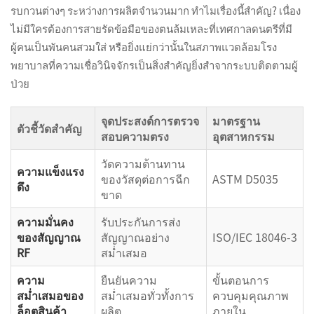
รบกวนต่างๆ ระหว่างการผลิตจำนวนมาก ทำไมเรื่องนี้สำคัญ? เนื่อง
ไม่มีใครต้องการสายรัดข้อมือของตนล้มเหละที่เทศกาลดนตรีที่มี
ผู้คนเป็นพันคนสวมใส่ หรือยิ่งแย่กว่านั้นในสภาพแวดล้อมโรง
พยาบาลที่ความเชื่อวินิจจักรเป็นสิ่งสำคัญยิ่งสำจากระบบติดตามผู้
ป่วย
จุดประสงด์การตรวจ
มาตรฐาน
ตัวชี้วัดสำคัญ
สอบความตรง
อุตสาหกรรม
วัดความต้านทาน
ความแข็งแรง
ของวัสดุต่อการฉีก
ASTM D5035
ดึง
ขาด
ความมั่นคง
รับประกันการส่ง
ของสัญญาณ
สัญญาณอย่าง
ISO/IEC 18046-3
RF
สม่ำเสมอ
ความ
ยืนยันความ
ขั้นตอนการ
สม่ำเสมอของ
สม่ำเสมอทั่วทั้งการ
ควบคุมคุณภาพ
ล็อตสินค้า
ผลิต
ภายใน