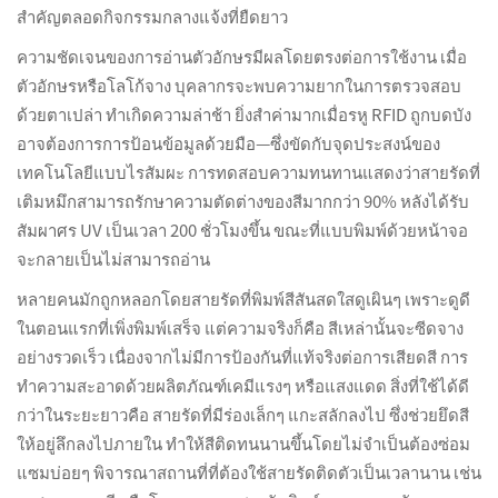
สำคัญตลอดกิจกรรมกลางแจ้งที่ยืดยาว
ความชัดเจนของการอ่านตัวอักษรมีผลโดยตรงต่อการใช้งาน เมื่อ
ตัวอักษรหรือโลโก้จาง บุคลากรจะพบความยากในการตรวจสอบ
ด้วยตาเปล่า ทำเกิดความล่าช้า ยิ่งสำค่ามากเมื่อรหู RFID ถูกบดบัง
อาจต้องการการป้อนข้อมูลด้วยมือ—ซึ่งขัดกับจุดประสงน์ของ
เทคโนโลยีแบบไรสัมผะ การทดสอบความทนทานแสดงว่าสายรัดที่
เติมหมึกสามารถรักษาความตัดต่างของสีมากกว่า 90% หลังได้รับ
สัมผาศร UV เป็นเวลา 200 ชั่วโมงขึ้น ขณะที่แบบพิมพ์ด้วยหน้าจอ
จะกลายเป็นไม่สามารถอ่าน
หลายคนมักถูกหลอกโดยสายรัดที่พิมพ์สีสันสดใสดูเผินๆ เพราะดูดี
ในตอนแรกที่เพิ่งพิมพ์เสร็จ แต่ความจริงก็คือ สีเหล่านั้นจะซีดจาง
อย่างรวดเร็ว เนื่องจากไม่มีการป้องกันที่แท้จริงต่อการเสียดสี การ
ทำความสะอาดด้วยผลิตภัณฑ์เคมีแรงๆ หรือแสงแดด สิ่งที่ใช้ได้ดี
กว่าในระยะยาวคือ สายรัดที่มีร่องเล็กๆ แกะสลักลงไป ซึ่งช่วยยึดสี
ให้อยู่ลึกลงไปภายใน ทำให้สีติดทนนานขึ้นโดยไม่จำเป็นต้องซ่อม
แซมบ่อยๆ พิจารณาสถานที่ที่ต้องใช้สายรัดติดตัวเป็นเวลานาน เช่น