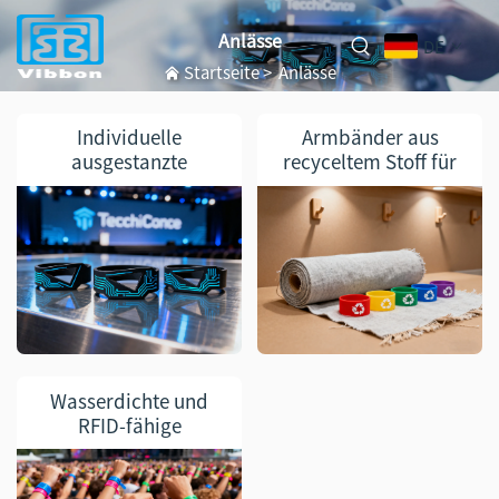
Anlässe
DE
Startseite
>
Anlässe
Individuelle
Armbänder aus
ausgestanzte
recyceltem Stoff für
Armbänder für
ökologische Marken
Firmenveranstaltungen
Wasserdichte und
RFID-fähige
Armbänder für
Musikfestivals