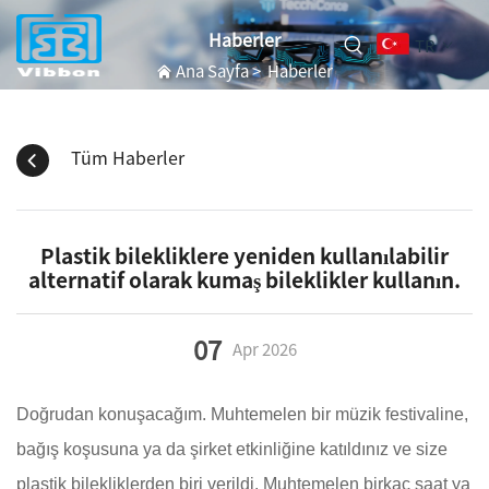
Haberler
TR
Ana Sayfa
>
Haberler
Tüm Haberler
Plastik bilekliklere yeniden kullanılabilir
alternatif olarak kumaş bileklikler kullanın.
07
Apr
2026
Doğrudan konuşacağım. Muhtemelen bir müzik festivaline,
bağış koşusuna ya da şirket etkinliğine katıldınız ve size
plastik bilekliklerden biri verildi. Muhtemelen birkaç saat ya