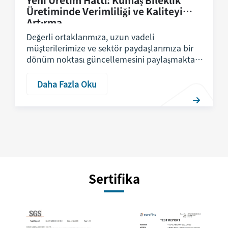
Üretiminde Verimliliği ve Kaliteyi
Artırma
Değerli ortaklarımıza, uzun vadeli
müşterilerimize ve sektör paydaşlarımıza bir
dönüm noktası güncellemesini paylaşmaktan
mutluluk duyuyoruz: şirketimiz resmi olarak
kumaş bileklik üretimine ayrılmış tamamen
Daha Fazla Oku
yeni bir üretim hattını devreye sokmuştur. Bu
stratejik genişleme i...
Sertifika