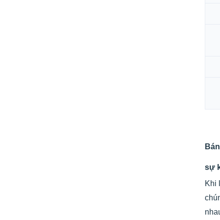
Bán 
sự 
Khi 
chún
nha