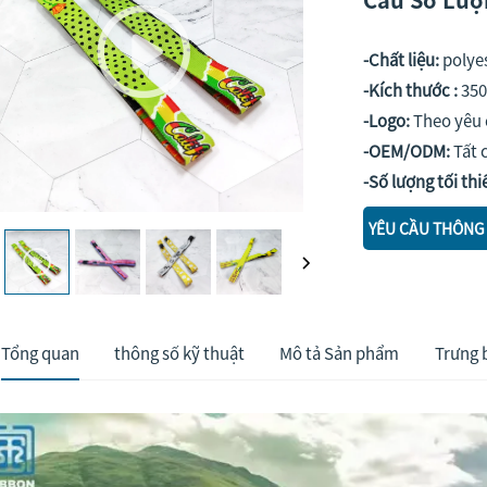
-Chất liệu:
polye
-Kích thước :
350
-Logo:
Theo yêu
-OEM/ODM:
Tất 
-Số lượng tối thi
YÊU CẦU THÔNG 
Tổng quan
thông số kỹ thuật
Mô tả Sản phẩm
Trưng 