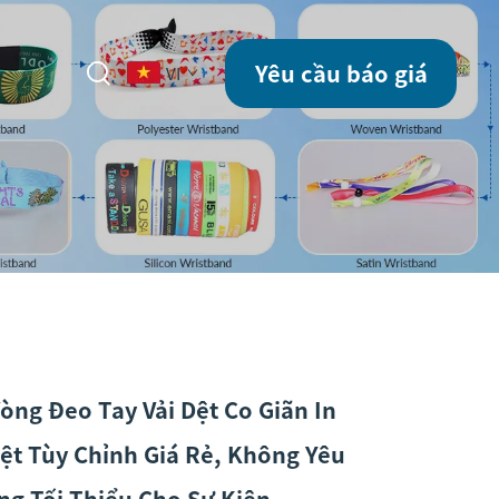
Yêu cầu báo giá
VI
òng Đeo Tay Vải Dệt Co Giãn In
ệt Tùy Chỉnh Giá Rẻ, Không Yêu
ng Tối Thiểu Cho Sự Kiện