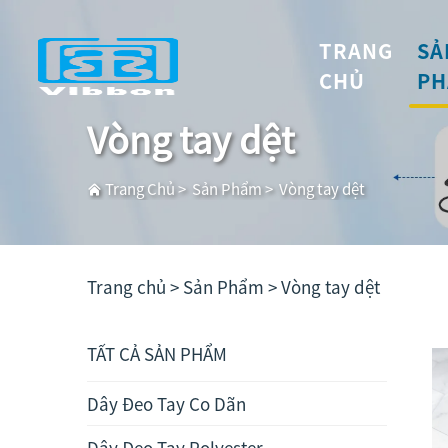
TRANG
SẢ
CHỦ
PH
Vòng tay dệt
Trang Chủ
>
Sản Phẩm
>
Vòng tay dệt
Trang chủ >
Sản Phẩm
>
Vòng tay dệt
TẤT CẢ SẢN PHẨM
Dây Đeo Tay Co Dãn
Dây Đeo Tay Polyester