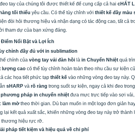
đeo tay của chúng tôi được thiết kế để cung cấp cả hai
cHẤT 
hàng tối thiểu
yêu cầu. Có thể tùy chỉnh với
thiết kế đầy màu
iện đòi hỏi thương hiệu và nhận dạng có tác động cao, tất cả 
ời tham dự của bạn xứng đáng.
 Điểm Nổi Bật và Lợi Ích
ùy chỉnh đầy đủ với in sublimation
thế chính của
vòng tay vải đàn hồi
là
in Chuyển Nhiệt
quá trì
t lượng cao
có thể tùy chỉnh hoàn toàn theo nhu cầu sự kiện c
cả các họa tiết phức tạp
thiết kế
vào những vòng đeo tay này. Qu
vẫn
sHARP
và
rõ ràng
trong suốt sự kiện, ngay cả khi đeo trong
c
phương pháp in chuyển nhiệt
đưa mực trực tiếp vào sợi vải,
c
làm mờ
theo thời gian. Dù bạn muốn in một logo đơn giản hay
 lại kết quả xuất sắc, khiến những vòng đeo tay này trở thành
 thương hiệu rực rỡ.
iải pháp tiết kiệm và hiệu quả về chi phí