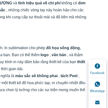
LƯỢNG
và
tính hiệu quả về chi phí
không có
đơn
 sắc
, những chiếc vòng tay này hoàn hảo cho các
trong khi cung cấp sự thoải mái và độ bền mà những
nh. In sublimation cho phép
đồ họa sống động,
ủa bạn. Bạn có thể thêm
logo
,
văn bản
, và thậm
y trình in này đảm bảo rằng thiết kế của bạn
thiết
 thời gian dài.
Facebook
 nghĩa là
màu sắc sẽ không phai
,
tách Peel
,
 một thiết kế đồ họa phức tạp, in chuyển nhiệt đều
 lựa chọn lý tưởng cho các sự kiện mong muốn thể
WhatsApp