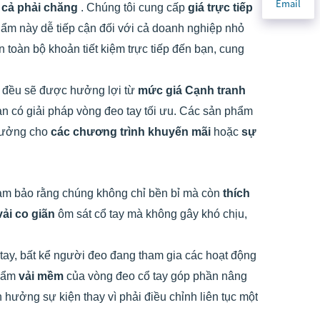
Email
 cả phải chăng
. Chúng tôi cung cấp
giá trực tiếp
hẩm này dễ tiếp cận đối với cả doanh nghiệp nhỏ
n toàn bộ khoản tiết kiệm trực tiếp đến bạn, cung
n đều sẽ được hưởng lợi từ
mức giá Cạnh tranh
ạn có giải pháp vòng đeo tay tối ưu. Các sản phẩm
 tưởng cho
các chương trình khuyến mãi
hoặc
sự
ảm bảo rằng chúng không chỉ bền bỉ mà còn
thích
vải co giãn
ôm sát cổ tay mà không gây khó chịu,
 tay, bất kể người đeo đang tham gia các hoạt động
phẩm
vải mềm
của vòng đeo cổ tay góp phần nâng
n hưởng sự kiện thay vì phải điều chỉnh liên tục một