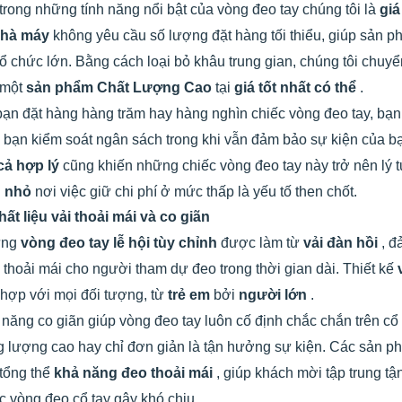
trong những tính năng nổi bật của vòng đeo tay chúng tôi là
giá
nhà máy
không yêu cầu số lượng đặt hàng tối thiểu, giúp sản p
tổ chức lớn. Bằng cách loại bỏ khâu trung gian, chúng tôi chuyể
 một
sản phẩm Chất Lượng Cao
tại
giá tốt nhất có thể
.
ạn đặt hàng hàng trăm hay hàng nghìn chiếc vòng đeo tay, bạ
 bạn kiểm soát ngân sách trong khi vẫn đảm bảo sự kiện của b
 cả hợp lý
cũng khiến những chiếc vòng đeo tay này trở nên lý
n nhỏ
nơi việc giữ chi phí ở mức thấp là yếu tố then chốt.
hất liệu vải thoải mái và co giãn
ững
vòng đeo tay lễ hội tùy chỉnh
được làm từ
vải đàn hồi
, đ
p
thoải mái cho người tham dự đeo trong thời gian dài. Thiết kế
hợp với mọi đối tượng, từ
trẻ em
bởi
người lớn
.
năng co giãn giúp vòng đeo tay luôn cố định chắc chắn trên cổ
 lượng cao hay chỉ đơn giản là tận hưởng sự kiện. Các sản 
tổng thể
khả năng đeo thoải mái
, giúp khách mời tập trung tậ
c vòng đeo cổ tay gây khó chịu.