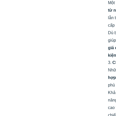
Một 
từ 
lẫn 
cấp
Dù b
giúp
giá
kiệ
3.
C
Nh
hợ
phù 
Khả 
năng
cao 
chiế