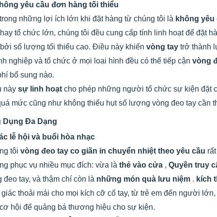
hông yêu cầu đơn hàng tối thiểu
trong những lợi ích lớn khi đặt hàng từ chúng tôi là
không yêu 
hay tổ chức lớn, chúng tôi đều cung cấp tính linh hoạt để đặt h
bởi số lượng tối thiểu cao. Điều này khiến
vòng tay
trở thành 
h nghiệp và tổ chức ở mọi loại hình đều có thể tiếp cận
vòng đ
phí bổ sung nào.
u này
sự linh hoạt
cho phép những người tổ chức sự kiện đặt c
quá mức cũng như không thiếu hụt số lượng vòng đeo tay cần th
 Dụng Đa Dạng
ác lễ hội và buổi hòa nhạc
ng tôi
vòng đeo tay co giãn in chuyển nhiệt theo yêu cầu
rấ
g phục vụ nhiều mục đích: vừa là
thẻ vào cửa
,
Quyền truy c
 đeo tay, và thậm chí còn là
những món quà lưu niệm
.
kích 
giác thoải mái cho mọi kích cỡ cổ tay, từ trẻ em đến người lớn,
cơ hội để quảng bá thương hiệu cho sự kiện.