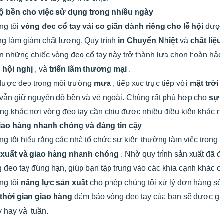
ộ bền cho việc sử dụng trong nhiều ngày
ng tôi
vòng đeo cổ tay vải co giãn dành riêng cho lễ hội
được
g làm giảm chất lượng. Quy trình
in Chuyển Nhiệt
và
chất liệ
n những chiếc vòng đeo cổ tay này trở thành lựa chọn hoàn hả
,
hội nghị
, và
triển lãm thương mại
.
được đeo trong môi trường
mưa
, tiếp xúc trực tiếp với
mặt trời
vẫn giữ nguyên độ bền và vẻ ngoài. Chúng rất phù hợp cho
sự
ng khác nơi vòng đeo tay cần chịu được nhiều điều kiện khác 
iao hàng nhanh chóng và đáng tin cậy
g tôi hiểu rằng các nhà tổ chức sự kiện thường làm việc trong 
 xuất và giao hàng nhanh chóng
. Nhờ quy trình sản xuất đã
 đeo tay đúng hạn, giúp bạn tập trung vào các khía cạnh khác 
ng tôi
năng lực sản xuất
cho phép chúng tôi xử lý đơn hàng số
thời gian giao hàng
đảm bảo vòng đeo tay của bạn sẽ được gia
 hay vài tuần.