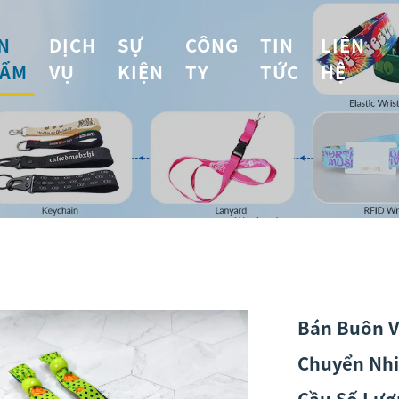
N
DỊCH
SỰ
CÔNG
TIN
LIÊN
ẨM
VỤ
KIỆN
TY
TỨC
HỆ
Bán Buôn V
Chuyển Nhi
Cầu Số Lượ