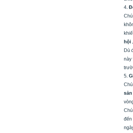
4.
Đ
Chú
khôn
khiế
hội
Dù 
này 
trườ
5.
G
Chún
sản
vòng
Chú
đến
ngày