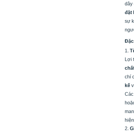
dây 
đặt 
sự k
ngư
Đặc
1.
T
Lợi 
chấ
chí 
kế
Cá
hoặ
mang
hiện
2.
G