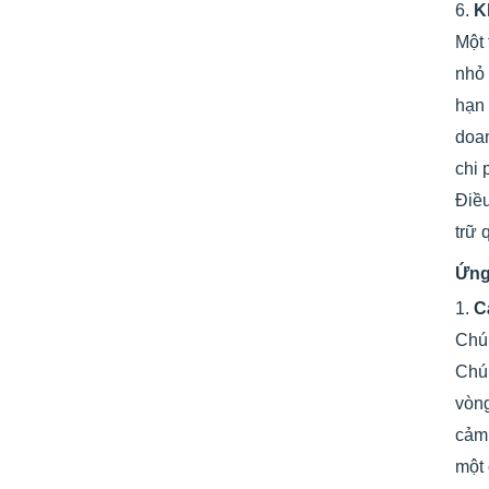
6.
K
Một 
nhỏ 
hạn 
doan
chi 
Điề
trữ 
Ứng
1.
C
Chú
Chún
vòng
cảm 
một 