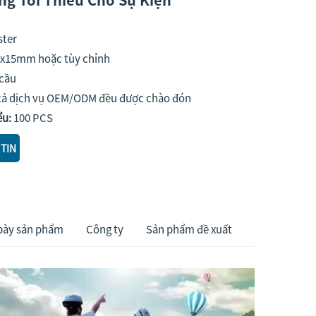
ster
x15mm hoặc tùy chỉnh
 cầu
cả dịch vụ OEM/ODM đều được chào đón
ểu:
100 PCS
TIN
bày sản phẩm
Công ty
Sản phẩm đề xuất