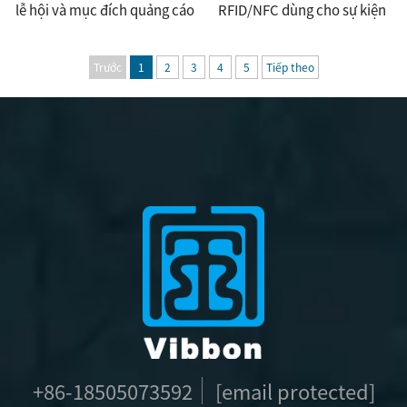
lễ hội và mục đích quảng cáo
RFID/NFC dùng cho sự kiện
Trước
1
2
3
4
5
Tiếp theo
+86-18505073592
[email protected]