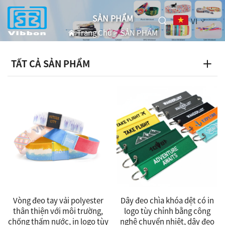
SẢN PHẨM
VI
Trang Chủ
>
SẢN PHẨM
TẤT CẢ SẢN PHẨM
Vòng đeo tay vải polyester
Dây đeo chìa khóa dệt có in
thân thiện với môi trường,
logo tùy chỉnh bằng công
chống thấm nước, in logo tùy
nghệ chuyển nhiệt, dây đeo