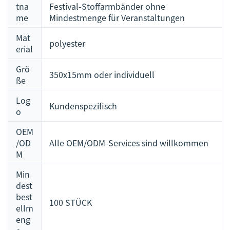
tna
Festival-Stoffarmbänder ohne
me
Mindestmenge für Veranstaltungen
Mat
polyester
erial
Grö
350x15mm oder individuell
ße
Log
Kundenspezifisch
o
OEM
/OD
Alle OEM/ODM-Services sind willkommen
M
Min
dest
best
100 STÜCK
ellm
eng