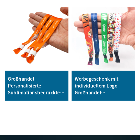
Großhandel
Werbegeschenk mit
Personalisierte
individuellem Logo
Sublimationsbedruckte
Großhandel
Einweg-Armband
Veranstaltung Festival
Stoffarmband
Armbänder Gewebte
Werbearmband für
Polyester Armbänder
Veranstaltungen
Stoffarmbänder