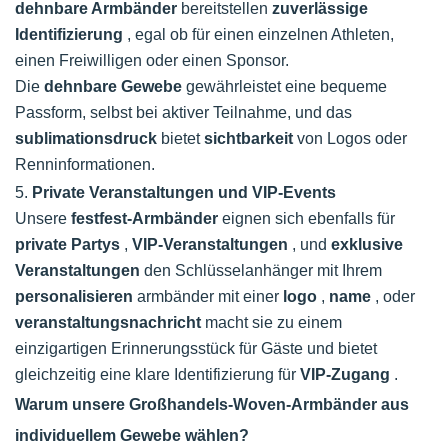
dehnbare Armbänder
bereitstellen
zuverlässige
Identifizierung
, egal ob für einen einzelnen Athleten,
einen Freiwilligen oder einen Sponsor.
Die
dehnbare Gewebe
gewährleistet eine bequeme
Passform, selbst bei aktiver Teilnahme, und das
sublimationsdruck
bietet
sichtbarkeit
von Logos oder
Renninformationen.
5.
Private Veranstaltungen und VIP-Events
Unsere
festfest-Armbänder
eignen sich ebenfalls für
private Partys
,
VIP-Veranstaltungen
, und
exklusive
Veranstaltungen
den Schlüsselanhänger mit Ihrem
personalisieren
armbänder mit einer
logo
,
name
, oder
veranstaltungsnachricht
macht sie zu einem
einzigartigen Erinnerungsstück für Gäste und bietet
gleichzeitig eine klare Identifizierung für
VIP-Zugang
.
Warum unsere Großhandels-Woven-Armbänder aus
individuellem Gewebe wählen?