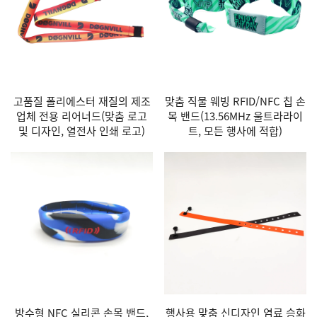
고품질 폴리에스터 재질의 제조
맞춤 직물 웨빙 RFID/NFC 칩 손
업체 전용 리어너드(맞춤 로고
목 밴드(13.56MHz 울트라라이
및 디자인, 열전사 인쇄 로고)
트, 모든 행사에 적합)
방수형 NFC 실리콘 손목 밴드,
행사용 맞춤 신디자인 염료 승화