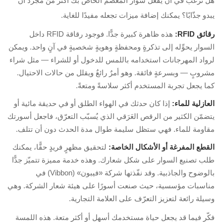
هل ترغب في أن يفعل سوار المعصم الخاص بك أكثر من مجرد أن
يبدو جذّابًا؟ يمكنك إضافة ميزات تجعله مفيدًا للغاية.
رقائق RFID:
هذه ظاهرة كبيرة جدًّا. فوجود رقاقة RFID داخل
السوار يحوِّله إلى تذكرةٍ ومحفظةٍ وهويةٍ شخصيةٍ في آنٍ واحد. ويمكن
لرواد المهرجانات استخدامه باللمس للدخول أو للشراء — مثل شراء
مشروبٍ — وبسرعةٍ فائقة. وهو أمرٌ رائعٌ ويقلل من حالات الاحتيال.
كما يجعل تجربة المستخدم أكثر سلاسةً ومتعةً.
العازلية للماء:
إذا كان حدثك في الهواء الطلق أو في حديقة مائية أو
يتضمّن الكثير من الرقص العَرَقي الذي يُسبّب التعرّق، فاجعل أسورتك
مقاومة للماء. فهي ستظل سليمة طوال مدة الحدث دون أن تتلف.
القطع المفرغة أو الأشكال الخاصة:
لتحقيق مظهرٍ فريدٍ حقًّا، يمكنك
طلب تصنيع السوار على شكل شعارك. وهذه خدمة مميزة تتميّز جدًّا
بالوضوح والجاذبية. وقد نفّذتها شركة «فيبون» (Vibbon) في
مناسبات مؤسسية، حيث صنعت أسورًا على هيئة شعار الشركة. وهي
وسيلة رائعة لتعزيز التعرّف على العلامة التجارية.
فكّر فيما قد يجعل حياة مستخدمك أسهل أو أكثر متعة. هذه اللمسة