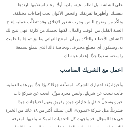
على الشاشة. بل اطلب عينة مادية أولًا. وعند استلامها، ارتدها
بنفسك. وأظهرها لفريقك. وافحص الألوان تحت إضاءات مختلفة.
وتأكَّد من وضوح النص. وجرب شعور الإغلاق. وقد تتطلَّب عملية إنتاج
العينة القليل من الوقت والمال، لكنها تحميك من كارثة. فهي تتيح لك
اكتشاف الأخطاء والتأكد من أن المنتج النهائي يطابق تمامًا ما حلمتَ
به. وسيكون أي مصنِّع محترف، وبخاصة ذاك الذي يتمتَّع بسمعة
راسخة، سعيدًا جدًّا بإعداد عينة لك.
اعمل مع الشريك المناسب
وأخيرًا، يُعَد اختيارك للشركة المصنِّعة جزءًا كبيرًا جدًّا من هذه العملية.
فأنت تبحث عن شريكٍ، وليس مجرد مورِّد. ابحث عن شركةٍ ذات
خبرةٍ وسجلٍّ حافلٍ بإنجازاتٍ جيدةٍ وفريقٍ يفهم احتياجاتك جيدًا.
فشريكٌ مثل شركة «فيبون»، التي تمتلك أكثر من ١٨ عامًا من الخبرة
في هذا المجال، قد واجهت كل التحديات الممكنة. ولديها المعرفة