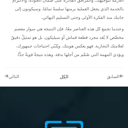
اللازمة لتوجيهك، والمرافق القادرة على ضمان الجودة، والالتزام
بالخدمة الذي يجعل العملية برمتها سلسةً تمامًا. وسيكونون إلى
جانبك منذ الفكرة الأولى وحتى التسليم النهائي.
وعندما تجمع كل هذه العناصر معًا، فإن النتيجة هي سوار معصم
مخصَّص لا يُعَد مجرد قطعة قماش أو سيليكون. بل هو تمثيلٌ دقيقٌ
لعلامتك التجارية. فهو يعكس هويتك، ويُلبّي احتياجات جمهورك،
ويؤدي المهمة التي صُمِّم من أجلها بدقة. وهذه نتيجةٌ قويةٌ جدًّا.
الكل
السابق
التالي