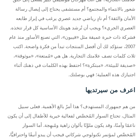
شعور بالانتماء والمجتمع؟ أم مستشفى يحتاج إلى إيصال رسالة
الأمان والثقة؟ أم نادٍ رياضي جديد عصري يرغب في إبراز طابعه
العصري الجريء؟ ويجب أن تُرشد هويتك الأساسية كل قرار تتخذه.
فشركة ذات خبرة عميقة مثل «فيبون»، التي تصنع الأساور منذ عام
2007، ستؤكد لك أن أفضل المنتجات تبدأ من فكرة واضحة. اكتب
ثلاث كلمات تصف علامتك التجارية. هل هي «مُمتعة»، «موثوقة»،
«صديقة للبيئة»، «مبتكرة»؟ احتفظ بهذه الكلمات في ذهنك أثناء
اجتيازك هذه العملية؛ فهي بوصلتك.
اعرف من سيرتديها
من هم جمهورك المستهدف؟ هذا أمرٌ بالغ الأهمية. فعلى سبيل
المثال، تحتاج السوار المُخصَّص لفعالية خيرية للأطفال إلى أن يكون
ناعمًا وآمنًا، وقد يكون ملوَّنًا بألوان زاهية ومُبهِجة. أما السوار
المُخصَّص لمؤتمر تكنولوجي شركاتي فيجب أن يبدو أنيقًا واحترافيًّا،