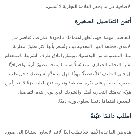
الإضافية هي ما يجعل العلامة التجارية لا تُنسى.
أتقن التفاصيل الصغيرة
التفاصيل مهمة. فهي تُظهر اهتمامك بالجودة. فكر في عناصر مثل
الإغلاق؛ فحلقة العين المعدنية تبدو وتُشعر بأنها أكثر تطورًا مقارنةً
بتلك المصنوعة من البلاستيك. ويمكن إغلاق طرف الشريط باستخدام
تقنية التحكم الحراري لمنع تَشَعُّبه، مما يمنحه مظهرًا أنيقًا واحترافيًّا.
بل حتى التغليف يُعَدُّ تفصيلًا مهمًّا. فهل ستُقدَّم أشرطتك داخل علب
صغيرة أنيقة أم على بكرة بسيطة؟ وتجربة فتح العلبة جزءٌ لا يتجزأ من
هويّة علامتك التجارية أيضًا. والشريك الذي يولِي هذه التفاصيل
الصغيرة اهتمامًا دقيقًا يساوي وزنَه ذهبًا.
اطلب دائمًا عيّنةً
هذه هي القاعدة الأهم. فلا تطلب أبدًا آلاف الأساور استنادًا إلى صورة