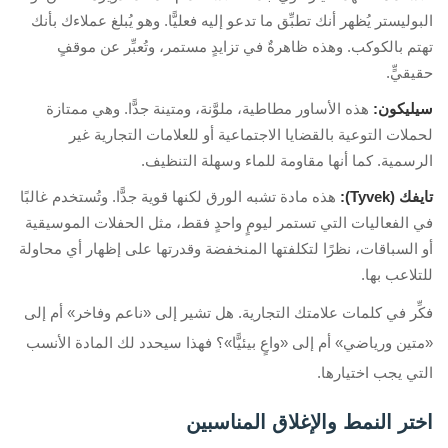
البوليستر يُظهر أنك تطبِّق ما تدعو إليه فعليًّا. وهو يُبلغ عملاءك بأنك
تهتم بالكوكب. وهذه ظاهرةٌ في تزايدٍ مستمر، وتُعبِّر عن موقفٍ
حقيقيٍّ.
سيليكون:
هذه الأساور مطاطية، ملوَّنة، ومتينة جدًّا. وهي ممتازة
لحملات التوعية بالقضايا الاجتماعية أو للعلامات التجارية غير
الرسمية. كما أنها مقاومة للماء وسهلة التنظيف.
تايفك (Tyvek):
هذه مادة تشبه الورق لكنها قوية جدًّا. وتُستخدم غالبًا
في الفعاليات التي تستمر ليومٍ واحدٍ فقط، مثل الحفلات الموسيقية
أو السباقات، نظرًا لتكلفتها المنخفضة وقدرتها على إظهار أي محاولة
للتلاعب بها.
فكِّر في كلمات علامتك التجارية. هل تشير إلى «ناعم وفاخر» أم إلى
«متين ورياضي» أم إلى «واعٍ بيئيًّا»؟ فهذا سيحدد لك المادة الأنسب
التي يجب اختيارها.
اختر النمط والإغلاق المناسبين