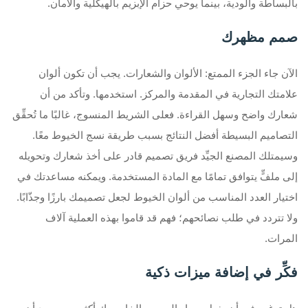
بالبساطة والودية، بينما يوحي حزام الإبزيم بالهيكلية والأمان.
صمم مظهرك
الآن جاء الجزء الممتع: الألوان والشعارات. يجب أن تكون ألوان
علامتك التجارية في المقدمة والمركز. استخدمها. وتأكد من أن
شعارك واضح وسهل القراءة. فعلى الشريط المنسوج، غالبًا ما تُحقِّق
التصاميم البسيطة أفضل النتائج بسبب طريقة نسج الخيوط معًا.
وسيمتلك المصنع الجيِّد فريق تصميم قادر على أخذ شعارك وتحويله
إلى ملفٍّ يتوافق تمامًا مع المادة المستخدمة. ويمكنه مساعدتك في
اختيار العدد المناسب من ألوان الخيوط لجعل تصميمك بارزًا وجذّابًا.
ولا تتردد في طلب نصائحهم؛ فهم قد قاموا بهذه العملية آلاف
المرات.
فكِّر في إضافة ميزات ذكية