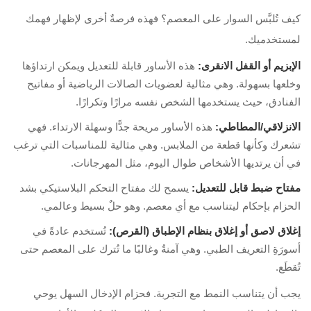
كيف تُلبَّس السوار على المعصم؟ فهذه فرصةٌ أخرى لإظهار فهمك
لمستخدميك.
الإبزيم أو القفل الانقرى:
هذه الأساور قابلة للتعديل ويمكن ارتداؤها
وخلعها بسهولة. وهي مثالية لعضويات الصالات الرياضية أو مفاتيح
الفنادق، حيث يستخدمها الشخص نفسه مرارًا وتكرارًا.
الانزلاقي/المطاطي:
هذه الأساور مريحة جدًّا وسهلة الارتداء. فهي
تشعرك وكأنها قطعة من الملابس. وهي مثالية للمناسبات التي ترغب
في أن يرتديها الأشخاص طوال اليوم، مثل المهرجانات.
مفتاح ضبط قابل للتعديل:
يسمح لك مفتاح التحكم البلاستيكي بشد
الحزام بإحكام ليتناسب مع أي معصم. وهو حلٌ بسيط وعالمي.
إغلاق لاصق أو إغلاق بنظام الإطباق (القرص):
تُستخدم عادةً في
أسورَةِ التعريف الطبي. وهي آمنةٌ وغالبًا ما تُترك على المعصم حتى
تُقطَع.
يجب أن يتناسب النمط مع التجربة. فحزام الإدخال السهل يوحي