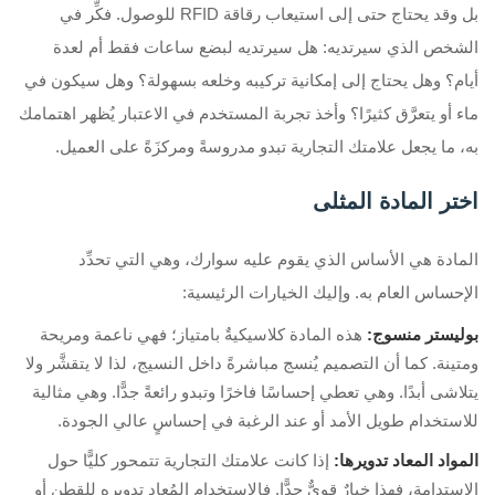
بل وقد يحتاج حتى إلى استيعاب رقاقة RFID للوصول. فكِّر في
الشخص الذي سيرتديه: هل سيرتديه لبضع ساعات فقط أم لعدة
أيام؟ وهل يحتاج إلى إمكانية تركيبه وخلعه بسهولة؟ وهل سيكون في
ماء أو يتعرَّق كثيرًا؟ وأخذ تجربة المستخدم في الاعتبار يُظهر اهتمامك
به، ما يجعل علامتك التجارية تبدو مدروسةً ومركزَةً على العميل.
اختر المادة المثلى
المادة هي الأساس الذي يقوم عليه سوارك، وهي التي تحدِّد
الإحساس العام به. وإليك الخيارات الرئيسية:
بوليستر منسوج:
هذه المادة كلاسيكيةٌ بامتياز؛ فهي ناعمة ومريحة
ومتينة. كما أن التصميم يُنسج مباشرةً داخل النسيج، لذا لا يتقشَّر ولا
يتلاشى أبدًا. وهي تعطي إحساسًا فاخرًا وتبدو رائعةً جدًّا. وهي مثالية
للاستخدام طويل الأمد أو عند الرغبة في إحساسٍ عالي الجودة.
المواد المعاد تدويرها:
إذا كانت علامتك التجارية تتمحور كليًّا حول
الاستدامة، فهذا خيارٌ قويٌّ جدًّا. فالاستخدام المُعاد تدويره للقطن أو