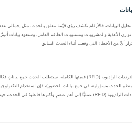
انات
حليل البيانات. فالأرقام تكشف رؤى قيّمة تتعلق بالحدث، مثل إجمالي عد
ر أيٍّ من الأخطاء التي وقعت أثناء الحدث السابق.
لكي تُحقَّق الأساور المزودة بتقنية التعرف على الهوية عبر الترددات الراديوية (RFID) قيم
ظم الحدث مسؤوليته في جمع بيانات الحضور)، فإن استخدام التكنولوجيا ال
لجمع البيانات، ستتحول أساور التعرف على الهوية عبر الترددات الراديوية (RFID) عمليًّا 