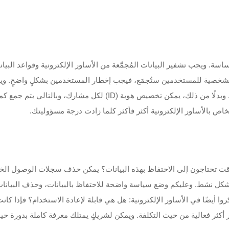
اسة. ويجب تشفير البيانات المُجمَّعة من الأساور الإلكترونية وقواعد البيا
 الشخصية للمستخدمين ستُجمَع، فيجب إخطار المستخدمين بشكلٍ واضحٍ. و
تنظيم الفعاليات، نادرًا ما يكون جمع عناوين المنازل ضروريًّا. وبدلًا من 
خاص بالأساور الإلكترونية أكثر فأكثر كلما زادت درجة مسؤوليتك.
 الوقت تحتاجون إلى الاحتفاظ بهذه البيانات؟ يمكن حذف سجلات الوصول ال
 بشكل نشط. وعليكم وضع سياسة واضحة للاحتفاظ بالبيانات، وحذف البيانات 
روا أيضًا في الأساور الإلكترونية: هل هي قابلة لإعادة الاستخدام؟ فإذا كان
ار أكثر فعالية من حيث التكلفة. ويمكن لشريكٍ يمتلك معرفة كاملة بدورة حيا