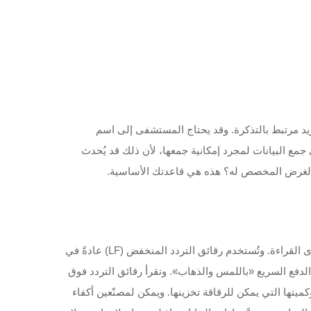
يد مرتبط بالتذكرة. وقد يحتاج المستشفى إلى اسم
جمع البيانات لمجرد إمكانية جمعها، لأن ذلك قد يُحدث
فق الغرض المخصص له؟ هذه هي قاعدتك الأساسية.
تتفاوت رقائق التعرف على الهوية باستخدام الترددات الراديوية (RFID) بشكل كبير. ومن خصائصها المختلفة الترددات المُستخدمة ومدى القراءة. وتُستخدم رقائق التردد المنخفض (LF) عادةً في
 والمعروفة أيضًا باسم رقائق الاتصال قريب المدى (NFC)، فهي مناسبة لأنظمة الدفع السريع «باللمس والذهاب». وتقرأ رقائق التردد فوق
 وكميتها التي يمكن للرقاقة تخزينها. ويمكن لمصنّعين أكفاء