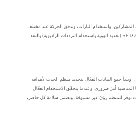
د المشاركين، واستخدام البارات، وتدفق الحركة عند مختلف
المعالم الجذابة. كما أن البيانات الإضافية ستعزز التحكم في توازن الأغذية والمشروبات ومستويات الطاقم العامل. وستعود بيانات أسِرَّة RFID (تحديد الهوية باستخدام الترددات الراديوية) بالنفع
تها الكاملة، سيتطلب الحدث جمع بياناتٍ فعّال. ويبدأ جمع البيانات الفعّال بتحديد منظم الحدث لأهدافه
مناسبة أمرٌ ضروري. وعندما يتحقّق الاستخدام الفعّال
إلى أهم عنصرٍ وأكثرها فاعليةً في الحدث، حيث توفر للمنظم رؤىً غير مسبوقة، وتضمن سلامة كل حاضر،