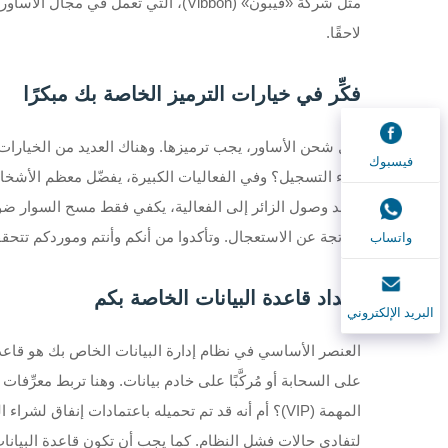
لاحقًا.
فكِّر في خيارات الترميز الخاصة بك مبكرًا
قبل شحن الأساور، يجب ترميزها. وهناك العديد من الخيارات ا
فيسبوك
أثناء التسجيل؟ وفي الفعاليات الكبيرة، يفضّل معظم الأشخاص
وعند وصول الزائر إلى الفعالية، يكفي فقط مسح السوار ضوئي
واتساب
الناتجة عن الاستعجال. وتأكدوا من أنكم وأنتم وموردكم تتحق
إعداد قاعدة البيانات الخاصة بكم
البريد الإلكتروني
العنصر الأساسي في نظام إدارة البيانات الخاص بك هو قاعدة 
على السحابة أو مُركَّبًا على خادم بيانات. وهنا تربط معر
المهمة (VIP)؟ أم أنه قد تم تحميله باعتمادات إنف
لتفادي حالات فشل النظام. كما يجب أن تكون قاعدة البيانات م