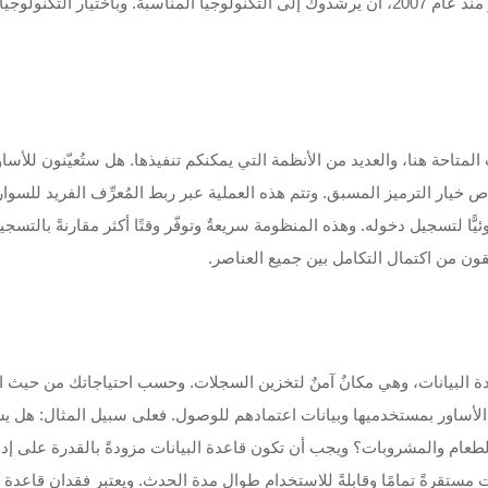
مثل شركة «فيبون» (Vibbon)، التي تعمل في مجال الأساور منذ عام 2007، أن يرشدوك إلى التكنولوجيا
لمتاحة هنا، والعديد من الأنظمة التي يمكنكم تنفيذها. هل ستُعيّنون للأس
 خيار الترميز المسبق. وتتم هذه العملية عبر ربط المُعرِّف الفريد للسوار
ًّا لتسجيل دخوله. وهذه المنظومة سريعةٌ وتوفّر وقتًا أكثر مقارنةً بال
قون من اكتمال التكامل بين جميع العناصر.
البيانات، وهي مكانٌ آمنٌ لتخزين السجلات. وحسب احتياجاتك من حيث الوصو
ِّفات الأساور بمستخدميها وبيانات اعتمادهم للوصول. فعلى سبيل المثال:
اق لشراء الطعام والمشروبات؟ ويجب أن تكون قاعدة البيانات مزودةً بالقدرة عل
ستقرةً تمامًا وقابلةً للاستخدام طوال مدة الحدث. ويعتبر فقدان قاعدة ال