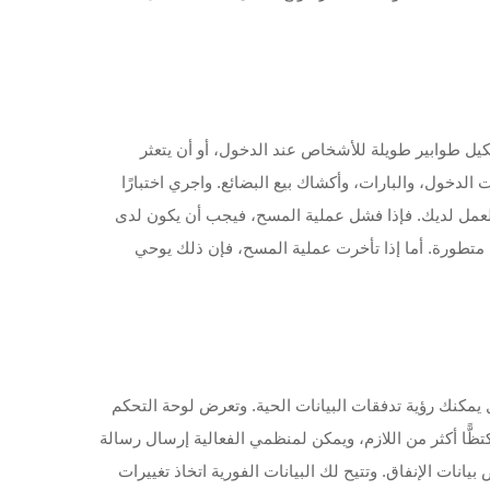
يعة وسهلة الاستخدام. ولا ترغب في تشكيل طوابير طويلة للأشخاص عند الدخول، أو أن يتعثر
لدخول، والبارات، وأكشاك بيع البضائع. واجري اختبارًا
العمل لديك. فإذا فشل عملية المسح، فيجب أن يكون لدى
 متطورة. أما إذا تأخرت عملية المسح، فإن ذلك يوحي
اض الاسترجاع المستقبلية، بل يمكنك رؤية تدفقات البيانات الحية. وتعرض لوحة التحكم
ظًّا أكثر من اللازم، ويمكن لمنظمي الفعالية إرسال رسالة
نات الإنفاق. وتتيح لك البيانات الفورية اتخاذ تغييرات