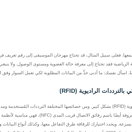
جمعها. فعلى سبيل المثال، قد تحتاج مهرجان الموسيقى إلى رقم تعريف فر
 الرياضية فقد تحتاج إلى معرفة حالة العضوية ومستوى الوصول. ولا ينبغي 
ً. اسأل نفسك: ما أدنى حدٍّ من البيانات المطلوبة لكي تعمل السوار و
الترددات الراديوية (RFID)
أنظمة التحكم بالوصول. أما رقائق التردد العالي (HF)،
كبيرة بسرعة. ويحدد اختيارك للرقاقة طرق التفاعل معها، وكذلك أنواع البيانات