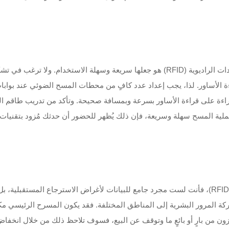
الغرض الكامل من تقنية التعرف على الهوية باستخدام الترددات الراديوية (RFID) هو جعلها سر
 الأساور. لذا، يجب إعداد عدد كافٍ من محطات المسح الضوئي عند بوابات ا
قراءة على قراءة الأساور بسرعة وبمسافة صحيحة. وتأكد من تدريب طاقم 
عملية المسح سهلة وسريعة، فإن ذلك يُظهر للحضور أن حدثك مُزود بتقنيات
باستخدام تقنية التعرف على الهوية عبر الترددات الراديوية (RFID)، فأنت لست مجرد جامع للبيانات لأغر
ركة المرور البشرية إلى المناطق المختلفة. فقد يكون المسرح الرئيسي مكت
 من بارٍ أو بائعٍ ما وتوقف عن البيع، فسوف تلاحظ ذلك من خلال انخفاض بيا