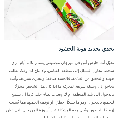
تحدي تحديد هوية الحشود
تخيّل أنك حارس أمن في مهرجان موسيقي يستمر ثلاثة أيام. ترى
شخصًا يحاول التسلل إلى منطقة الفنانين. ولا يتاح لك وقتٌ لطلب
هويته والتحقق من القائمة. فالحشد صاخبٌ ويتحرك بسرعة. وأنت
بحاجةٍ إلى وسيلة سريعة لمعرفة ما إذا كان هذا الشخص مخوّلًا
بالدخول إلى تلك المنطقة أم لا. وبغياب نظام جيّد، فإما أن تسمح
للجميع بالدخول، وهو ما يشكّل خطرًا، أو توقف الجميع، مما يُسبب
إزعاجًا للحضور. وتُحل هذه المشكلة عبر أسورَة المهرجان التي تُظهر
مستويات الدخول باستخدام الألوان والأنماط.