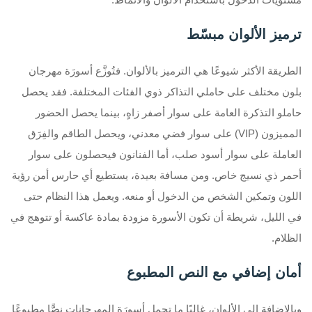
ترميز الألوان مبسّط
الطريقة الأكثر شيوعًا هي الترميز بالألوان. فتُوزَّع أسورَة مهرجان
بلون مختلف على حاملي التذاكر ذوي الفئات المختلفة. فقد يحصل
حاملو التذكرة العامة على سوار أصفر زاهٍ، بينما يحصل الحضور
المميزون (VIP) على سوار فضي معدني، ويحصل الطاقم والفِرَق
العاملة على سوار أسود صلب، أما الفنانون فيحصلون على سوار
أحمر ذي نسيج خاص. ومن مسافة بعيدة، يستطيع أي حارس أمن رؤية
اللون وتمكين الشخص من الدخول أو منعه. ويعمل هذا النظام حتى
في الليل، شريطة أن تكون الأسورة مزودة بمادة عاكسة أو تتوهج في
الظلام.
أمان إضافي مع النص المطبوع
وبالإضافة إلى الألوان، غالبًا ما تحمل أسورَة المهرجانات نصًّا مطبوعًا