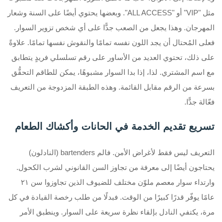
مثل "VIP" أو "ALL ACCESS". وبعضها يحتوي أيضًا على السنة وشعار
المهرجان. وهذا يجعل من الصعب جدًّا على أي شخص تزوير السوار.
فعلى المُحتال أن يجد اللون نفسه تمامًا والنقوش نفسها تمامًا. علاوةً
على ذلك، تحتوي العديد من الأساور على رقم تسلسلي فريدٍ يتطابق
مع اسم المشتري. لذا، إذا بدا السوار مشبوهًا، يمكن للطاقم التحقُّق
بسرعة من الرقم مقابل القائمة. وهذه الطبقة المزدوجة من التعريف
فعّالة جدًّا.
تسريع تقديم الخدمة في الحانات وأكشاك الطعام
التعريف ليس فقط لأغراض الأمن. فالم bartenders (النادلون)
يحتاجون أيضًا إلى معرفة من تجاوز السن القانوني لشرب الكحول.
وارتداء سوار معصم ملوّن مختلف للضيوف الذين تجاوزوا سن ٢١
عامًا يوفّر قدرًا كبيرًا من الوقت. فبدلًا من طلب رخصة القيادة في كل
مرة، يكتفي النادل بإلقاء نظرة سريعة على السوار. وينطبق الأمر