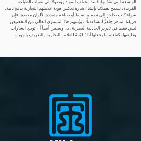
الواسعة التي نقدِّمها. فمنذ مختلف المواد ووصولاً إلى تقنيات الطباعة
الفريدة، نسمح لعملائنا بإنشاء شارة تعكس هوية علامتهم التجارية بدقةٍ تامة.
سواء كنت بحاجةٍ إلى تصميمٍ بسيط أو طباعة متعددة الألوان معقدة، فإن
فريقنا الماهر جاهزٌ لمساعدتك. ويُسهم هذا المستوى العالي من التخصيص
ليس فقط في تعزيز الجاذبية البصرية، بل ويضمن أيضاً أن تؤدي الشارات
وظيفتها بكفاءة، ما يجعلها أداةً قيّمةً للعلامة التجارية والتعريف بالهوية.