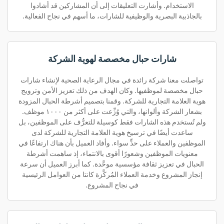
الاستخدام. وأشارت التعليقات إلى أن المشاركين قد أشادوا
بالجاذبية البصرية والوظيفية للشارات، ما أسهم في نجاح الفعالية.
شارات حبال مخصصة لهوية الشركة
تواصلت معنا شركة رائدة في مجال الرعاية الصحية لإنشاء شارات
حبال مخصصة لموظفيها. وكان الهدف من ذلك تعزيز الأمن وترويج
هوية العلامة التجارية للشركة. وقمنا بتصميم أشرطة الحبال المزودة
بشعار الشركة وألوانها، والتي وُزِّعت على أكثر من ١٠٠٠ موظف.
ولم تُستخدم هذه الشارات فقط كوسيلة للتعرُّف على الموظفين، بل
ساعدت أيضًا في ترسيخ هوية العلامة التجارية للشركة لدى
الموظفين والعملاء على حدٍّ سواء. وأفاد العميل بأن هناك ارتفاعًا في
معنويات الموظفين وشعورًا أقوى بالانتماء، إذ ساهمت أشرطة
الحبال في تعزيز ثقافة مؤسسية موحَّدة. كما أبرز العميل أن سرعة
إنجاز المشروع وخدمة العملاء المُركَّزة كانتا من العوامل الرئيسية
في نجاح المشروع.