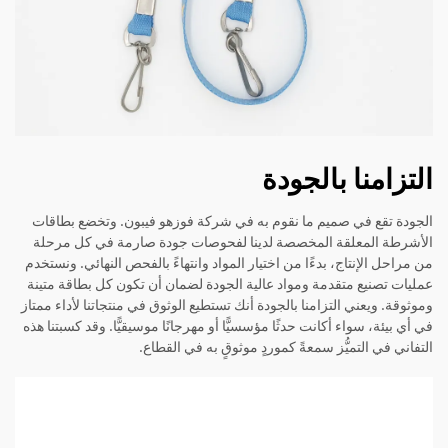
التزامنا بالجودة
الجودة تقع في صميم ما نقوم به في شركة فوزهو فيبون. وتخضع بطاقات
الأشرطة المعلقة المخصصة لدينا لفحوصات جودة صارمة في كل مرحلة
من مراحل الإنتاج، بدءًا من اختيار المواد وانتهاءً بالفحص النهائي. ونستخدم
عمليات تصنيع متقدمة ومواد عالية الجودة لضمان أن تكون كل بطاقة متينة
وموثوقة. ويعني التزامنا بالجودة أنك تستطيع الوثوق في منتجاتنا لأداء ممتاز
في أي بيئة، سواء أكانت حدثًا مؤسسيًّا أو مهرجانًا موسيقيًّا. وقد كسبتنا هذه
التفاني في التميُّز سمعةً كموردٍ موثوقٍ به في القطاع.