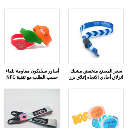
سعر المصنع منخفض مشبك
أساور سيليكون مقاومة للماء
انزلاق أحادي الاتجاه إغلاق بزر
حسب الطلب مع تقنية NFC
للسوار قفل للإسورة
وذات دفع إلكتروني بدون نقد
باستخدام RFID، سوار معصم
215 أسوار معصم بنظام NFC