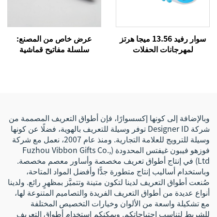
سوار رفيد 13.56 ميجا هرتز
عرض خاص من المصنع:
لمهرجانات الحفلات
سلسلة مفاتيح قماشية
الموسيقية، أساور قماشية
مطرزة بتصميم طائرة ووسام
منسوجة بنظام إن إف سي
طيران منسوج مع شعارك
للفعاليات والمهرجانات
الخاص، مع مشبك على شكل
نسر، سلسلة مفاتيح عمل
وبالإضافة إلى كونها إكسسوارًا، فإن أطواق التعريف المصممة من
شركة Designer ID توفر وسيلة للتعريف بالهوية، فضلًا عن كونها
وسيلة للترويج للعلامة التجارية. ومنذ عام 2007، نعمل مع شركة
فوزهو فيبون غيفتس المحدودة (Fuzhou Vibbon Gifts Co.,
Ltd) في إنتاج أطواق تعريف مخصصة وأساور معصم مخصصة.
وباستخدام أساليب إنتاج متطورة جدًّا وأفضل المواد المتاحة،
صُنعت أطواق التعريف لدينا لتكون متينة وتتميَّز بمظهرٍ رائع. ولدينا
أنواع عديدة من أطواق التعريف الفريدة والتصاميم المتنوعة لها،
مع تشكيلة واسعة من الألوان وخيارات التخصيص المختلفة
للشريط لتناسب احتياجاتكم. ويمكنكم استخدام أطواق التعريف