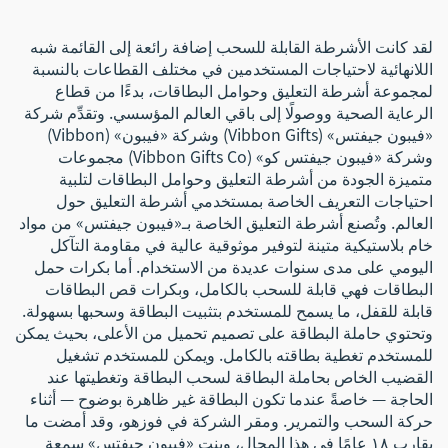
حراري مناسب للفعاليات
لقد كانت الأشرطة القابلة للسحب إضافة رائعة إلى القائمة شبه
اللانهائية لاحتياجات المستخدمين في مختلف القطاعات بالنسبة
لمجموعة أشرطة التعليق وحوامل البطاقات، بدءًا من قطاع
الرعاية الصحية ووصولًا إلى باقي العالم المؤسسي. وتقدِّم شركة
«فيبون جيفتس» (Vibbon Gifts) وشركة «فيبون» (Vibbon)
وشركة «فيبون جيفتس كو» (Vibbon Gifts Co) مجموعات
متميزة الجودة من أشرطة التعليق وحوامل البطاقات لتلبية
احتياجات التعريف الخاصة بمستخدمي أشرطة التعليق حول
العالم. وتُصنع أشرطة التعليق الخاصة بـ«فيبون جيفتس» من مواد
خام بلاستيكية متينة لتوفير موثوقية عالية في مقاومة التآكل
اليومي على مدى سنوات عديدة من الاستخدام. أما بكرات حمل
البطاقات فهي قابلة للسحب بالكامل، وبكرات قص البطاقات
قابلة للقفل، ما يسمح للمستخدم بتثبيت البطاقة وسحبها بسهولة.
وتحتوي حاملة البطاقة على تصميم تحميل من الأعلى، بحيث يمكن
للمستخدم تغطية بطاقته بالكامل. ويمكن للمستخدم تشغيل
القضيب الخاص بحاملة البطاقة لسحب البطاقة وتغطيتها عند
الحاجة — خاصةً عندما تكون البطاقة غير ظاهرة بوضوح — أثناء
حركة السحب والتمرير. ومقر الشركة في فوزهو، وقد أمضت ما
يقارب ١٨ عامًا في هذا المجال، وبنت «فيبون جيفتس» سمعة