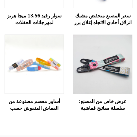
سعر المصنع منخفض مشبك
سوار رفيد 13.56 ميجا هرتز
انزلاق أحادي الاتجاه إغلاق بزر
لمهرجانات الحفلات
للسوار قفل للإسورة
الموسيقية، أساور قماشية
منسوجة بنظام إن إف سي
للفعاليات والمهرجانات
عرض خاص من المصنع:
أساور معصم مصنوعة من
سلسلة مفاتيح قماشية
القماش المنقوش حسب
مطرزة بتصميم طائرة ووسام
الطلب بتقنية التسامي، قابلة
طيران منسوج مع شعارك
للتمدد ومخصصة بنظام RFID/
الخاص، مع مشبك على شكل
نظام تحديد الهوية بالترددات
نسر، سلسلة مفاتيح عمل
الراديوية، سوار قماشي بنقل