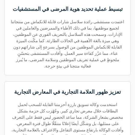
تبسيط عملية تحديد هوية المرضى في المستشفيات
اعتمدت مستشفى رائدة سلاسل شارات قابلة للانكماش من منتجاتنا
لجميع موظفيها، بما في ذلك الأطباء والممرضين والعاملين في
الإدارات. وسمحت هذه السلاسل بالتعريف الفوري عن الموظفين،
وهي ميزة بالغة الأهمية في الحالات الطارئة. كما مكّنت الميزة
القابلة للانكماش الموظفين من الوصول بسرعةٍ إلى شاراتهم دون
عناء، مما عزّز كفاءة سير العمل. وأفادت المستشفى بتحسّنٍ
ملحوظٍ في عملية تعريف الموظفين وسلامة المرضى، ما يُبرز
فعالية منتجنا في بيئةٍ حرجة.
تعزيز ظهور العلامة التجارية في المعارض التجارية
استخدمت وكالة تسويق بارزة أحزمتنا القابلة للسحب لحمل
البطاقات خلال معرض تجاري كبير. وجُهّزت كل حزمة بشكل
مخصص بشعار الشركة، مما ساعد الحضور ليس فقط على التعرف
على ممثليها، بل وشكّل أيضًا إعلانًا متنقّلًا طوال فترة المعرض.
وأفادت الوكالة بارتفاع مستوى التفاعل والاعتراف بالعلامة التجارية،