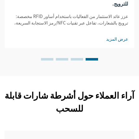
للترويج.
عزز عائد الاستثمار من الفعاليات باستخدام أساور RFID مخصصة:
ترويج بالشعارات، تفاعل عبر تقنيات NFC/رمز الاستجابة السريعة،
وتتبع بيانات في الوقت الفعلي. قم بتعظيم الظهور والتحويلات —
احصل على إستراتيجيتك المُخصصة الآن.
عرض المزيد
آراء العملاء حول أشرطة شارات قابلة
للسحب