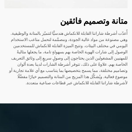
متانة وتصميم فائقين
أُعدّت أشرطة شاراتنا القابلة للانكماش هندسيًّا لتتميّز بالمتانة والوظيفية.
وهي مصنوعة من مواد عالية الجودة، ومصمَّمة لتحمل متاعب الاستخدام
اليومي في مختلف البيئات. وتتيح الميزة القابلة للانكماش للمستخدمين
الوصول إلى شارات الهوية الخاصة بهم بسهولةٍ تامة، ما يجعلها مثاليةً
للمهنيين المشغولين الذين يحتاجون إلى وصولٍ سريعٍ إلى وثائق التعريف
الخاصة بهم. علاوةً على ذلك، تتوفر أشرطة الشارات لدينا بعدة ألوان
وتصاميم مختلفة، مما يسمح بتخصيصها بما يتناسب مع أي علامة تجارية أو
موضوع فعالية. ويُشكِّل هذا المزيج من المتانة والتصميم خيارًا مفضَّلًا
لأشرطة شاراتنا القابلة للانكماش عبر قطاعات صناعية متعددة.