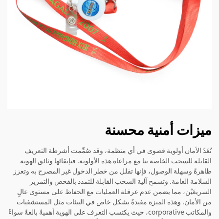
ميزات أمنية محسنة
تُعَدّ الأمان أولوية قصوى في أي منظمة، وقد صُمِّمت أشرطة التعريف
القابلة للسحب الخاصة بنا مع مراعاة هذه الأولوية. فبإبقائها وثائق الهوية
ظاهرةً وسهلة الوصول، فإنها تقلل من خطر الدخول غير المصرح به وتعزز
السلامة العامة. وتسمح آلية السحب القابلة للتمدد بالفحص والتمرير
السريعَيْن، مما يضمن عدم عرقلة العمليات مع الحفاظ على مستوى عالٍ
من الأمان. وهذه الميزة مفيدةٌ بشكل خاص في البيئات مثل المستشفيات
والمكاتب corporative، حيث يكتسب التعرف على الهوية أهميةً بالغةً سواءً