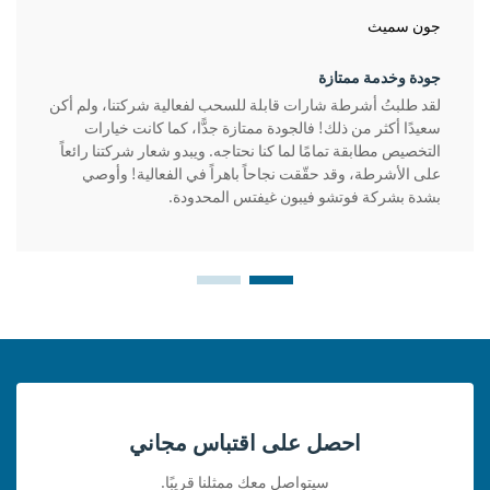
جون سميث
جودة وخدمة ممتازة
لقد طلبتُ أشرطة شارات قابلة للسحب لفعالية شركتنا، ولم أكن
سعيدًا أكثر من ذلك! فالجودة ممتازة جدًّا، كما كانت خيارات
التخصيص مطابقة تمامًا لما كنا نحتاجه. ويبدو شعار شركتنا رائعاً
على الأشرطة، وقد حقّقت نجاحاً باهراً في الفعالية! وأوصي
بشدة بشركة فوتشو فيبون غيفتس المحدودة.
احصل على اقتباس مجاني
سيتواصل معك ممثلنا قريبًا.