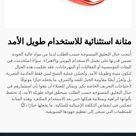
متانة استثنائية للاستخدام طويل الأمد
أُنتجت حبال التعليق المنسوجة حسب الطلب لدينا من مواد عالية الجودة
تضمن قدرتها على تحمل الاستخدام اليومي والاهتراء. سواءً استُخدمت في
البيئات المؤسسية أو الفعاليات أو المهرجانات، فقد صُمّمت هذه الحبال
لتكون متينة وطويلة الأمد. وتُحسّن عملية النسج ليس فقط الجاذبية البصرية،
بل وتُعزّز أيضًا مقاومة الحبل للشد والتمزق، ما يجعله خيارًا موثوقًا
لاحتياجات التعريف الخاصة بكم. ويمكن للعملاء أن يثقوا بأن استثمارهم في
حبال التعليق المنسوجة حسب الطلب سيحقّق فوائد طويلة الأمد، إذ تحتفظ
بألوانها الزاهية وبسلامة هيكلها حتى بعد الاستخدام المكثف. وهذه المتانة
تنعكس في انخفاض التكلفة الإجمالية للملكية، ما يجعلها خيارًا ذكيًّا
للمنظمات التي تسعى إلى تعظيم جهودها التسويقية.