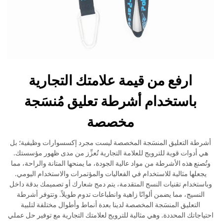
ارفع من قيمة علامتك التجارية
باستخدام أشرطة تعليق مُنسَجة
مخصصة
أشرطة التعليق المنسَجة المخصصة ليست مجرد إكسسوارات وظيفية؛ بل
هي أدوات قوية للترويج للعلامة التجارية تُعزِّز من مدى ظهور مؤسستك.
وتُصنع هذه الأشرطة من مواد عالية الجودة، ما يمنحها المتانة والراحة، مما
يجعلها مثالية للاستخدام في الفعاليات والمؤتمرات والاستخدام اليومي.
وباستخدام تقنيات النسج المتقدمة، يتم دمج شعارك أو تصميمك بدقة داخل
النسيج، مما يضمن ألوانًا زاهية وانطباعات تدوم طويلاً. وتتوفر أشرطة
التعليق المنسَجة المخصصة لدينا بعدة أنماط وأطوال مختلفة لتلبية
احتياجاتك المحددة. وهي مثالية للترويج لعلامتك التجارية مع توفير حل عملي