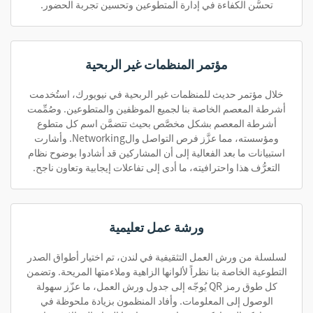
تحسُّن الكفاءة في إدارة المتطوعين وتحسين تجربة الحضور.
مؤتمر المنظمات غير الربحية
خلال مؤتمر حديث للمنظمات غير الربحية في نيويورك، استُخدمت
أشرطة المعصم الخاصة بنا لجميع الموظفين والمتطوعين. وصُمِّمت
أشرطة المعصم بشكل مخصَّص بحيث تتضمَّن اسم كل متطوع
ومؤسسته، مما عزَّز فرص التواصل والNetworking. وأشارت
استبيانات ما بعد الفعالية إلى أن المشاركين قد أشادوا بوضوح نظام
التعرُّف هذا واحترافيته، ما أدى إلى تفاعلات إيجابية وتعاون ناجح.
ورشة عمل تعليمية
لسلسلة من ورش العمل التثقيفية في لندن، تم اختيار أطواق الصدر
التطوعية الخاصة بنا نظراً لألوانها الزاهية وملاءمتها المريحة. وتضمن
كل طوق رمز QR يُوجّه إلى جدول ورش العمل، ما عزّز سهولة
الوصول إلى المعلومات. وأفاد المنظمون بزيادة ملحوظة في