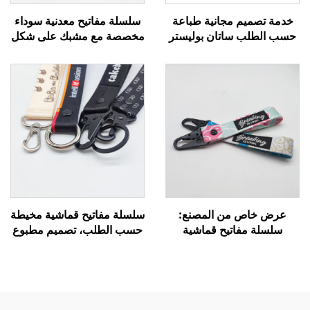
خدمة تصميم مجانية طباعة
سلسلة مفاتيح معدنية سوداء
حسب الطلب ساتان بوليستر
مخصصة مع مشبك على شكل
سيليكون حبل هاتف
حرف D، حامل حلقة مفاتيح،
للمناسبات
هدية تذكارية، سلسلة قصيرة
من القماش النسيجي
المنسوج من النايلون، سلسلة
مفاتيح
عرض خاص من المصنع:
سلسلة مفاتيح قماشية مخيطة
سلسلة مفاتيح قماشية
حسب الطلب، تصميم مطبوع
مطرزة بتصميم طائرة ووسام
لسلسلة المفاتيح، سلاسل
طيران منسوج مع شعارك
مفاتيح سيارات، بطاقات
الخاص، مع مشبك على شكل
تعريف للمفاتيح مخصصة
نسر، سلسلة مفاتيح عمل