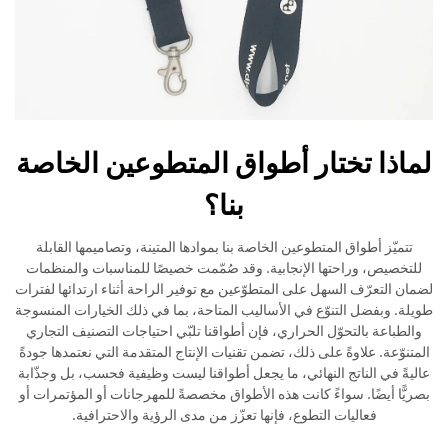
لماذا تختار أطواق المتطوعين الخاصة
بنا؟
تتميّز أطواق المتطوعين الخاصة بنا بموادها المتينة، وتصاميمها القابلة
للتخصيص، وراحتها الإنجابية. وقد صُمّمت خصيصًا للمناسبات والمنظمات
لضمان التعرّف السهل على المتطوّعين مع توفير الراحة أثناء ارتدائها لفترات
طويلة. وبفضل التنوّع في الأساليب المتاحة، بما في ذلك الخيارات المنسوجة
والطباعة بالتحوّل الحراري، فإن أطواقنا تلبّي احتياجات التصنيف التجاري
المتنوّعة. علاوةً على ذلك، تضمن تقنيات الإنتاج المتقدمة التي نعتمدها جودةً
عاليةً في الناتج النهائي، ما يجعل أطواقنا ليست وظيفية فحسب، بل وجذّابة
بصريًّا أيضًا. سواءً كانت هذه الأطواق مخصصةً للمهرجانات أو المؤتمرات أو
فعاليات التطوع، فإنها تعزّز من مدى الرؤية والاحترافية.