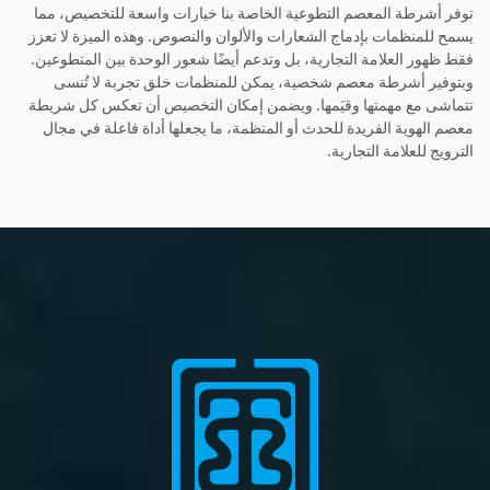
توفر أشرطة المعصم التطوعية الخاصة بنا خيارات واسعة للتخصيص، مما
يسمح للمنظمات بإدماج الشعارات والألوان والنصوص. وهذه الميزة لا تعزز
فقط ظهور العلامة التجارية، بل وتدعم أيضًا شعور الوحدة بين المتطوعين.
وبتوفير أشرطة معصم شخصية، يمكن للمنظمات خلق تجربة لا تُنسى
تتماشى مع مهمتها وقيَمها. ويضمن إمكان التخصيص أن تعكس كل شريطة
معصم الهوية الفريدة للحدث أو المنظمة، ما يجعلها أداة فاعلة في مجال
الترويج للعلامة التجارية.