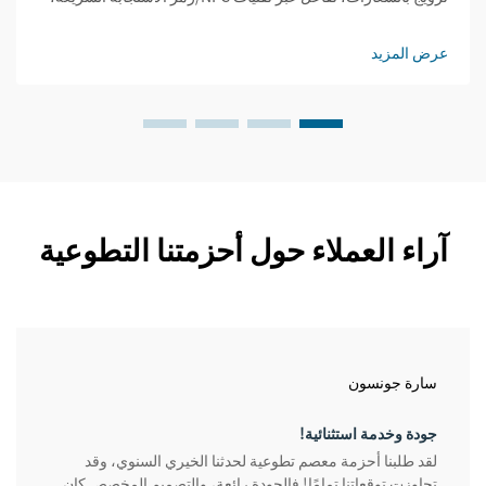
وتتبع بيانات في الوقت الفعلي. قم بتعظيم الظهور والتحويلات —
احصل على إستراتيجيتك المُخصصة الآن.
عرض المزيد
آراء العملاء حول أحزمتنا التطوعية
سارة جونسون
جودة وخدمة استثنائية!
لقد طلبنا أحزمة معصم تطوعية لحدثنا الخيري السنوي، وقد
تجاوزت توقعاتنا تمامًا! فالجودة رائعة، والتصميم المخصص كان