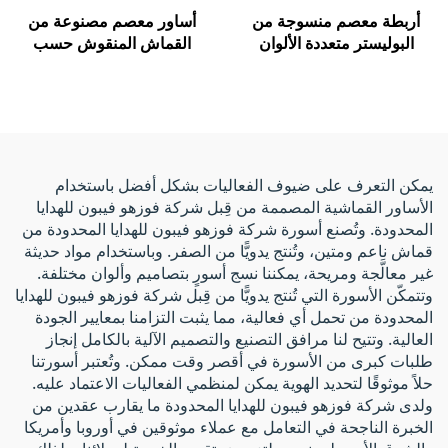
أربطة معصم منسوجة من
أساور معصم مصنوعة من
البوليستر متعددة الألوان
القماش المنقوش حسب
رخيصة، بأشرطة قماشية
الطلب بتقنية التسامي، قابلة
مخصصة بشعار مخصص،
للتمدد ومخصصة بنظام RFID/
لأحراز الحفلات والمهرجانات،
نظام تحديد الهوية بالترددات
وأربطة المعصم القماشية
الراديوية، سوار قماشي بنقل
للفعاليات
حراري مناسب للفعاليات
يمكن التعرف على ضيوف الفعاليات بشكل أفضل باستخدام
الأساور القماشية المصممة من قِبل شركة فوزهو فيبون للهدايا
المحدودة. وتُصنع أسورة شركة فوزهو فيبون للهدايا المحدودة من
قماش ناعم ومتين، وتُنتج يدويًّا من الصفر. وباستخدام مواد حديثة
غير معالَّجة ومريحة، يمكننا نسج أسورٍ بتصاميم وألوان مختلفة.
وتتمكّن الأسورة التي تُنتج يدويًّا من قِبل شركة فوزهو فيبون للهدايا
المحدودة من تحمل أي فعالية، مما يثبت التزامنا بمعايير الجودة
العالية. وتتيح لنا مرافق التصنيع والتصميم الآلية بالكامل إنجاز
طلبات كبرى من الأسورة في أقصر وقت ممكن. وتُعتبر أسورتنا
حلاً موثوقًا لتحديد الهوية يمكن لمنظمي الفعاليات الاعتماد عليه.
ولدى شركة فوزهو فيبون للهدايا المحدودة ما يقارب عقدين من
الخبرة الناجحة في التعامل مع عملاء موثوقين في أوروبا وأمريكا