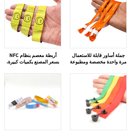
جملة أساور قابلة للاستعمال
أربطة معصم بنظام NFC
مرة واحدة مخصصة ومطبوعة
بسعر المصنع بكميات كبيرة،
بتقنية التسام، سوار من
سوار منسوج بنظام RFID،
القماش، سوار ترويجي
أربطة معصم بنظام NFC تردد
للفعاليات
13.56 ميجا هرتز، أربطة
قماشية