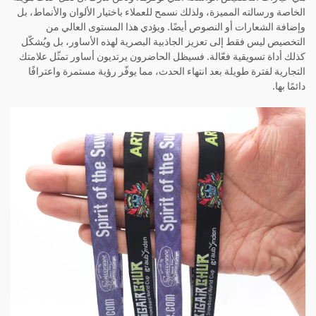
الخاصة ورسالته المميزة، ولذلك نسمح للعملاء باختيار الألوان والأنماط، بل
وإضافة الشعارات أو النصوص أيضًا. ويؤدي هذا المستوى العالي من
التخصيص ليس فقط إلى تعزيز الجاذبية البصرية لهذه الأساور، بل ويُشكّل
كذلك أداة تسويقية فعّالة. فسيظل الحاضرون يرتديون أساور تمثّل علامتك
التجارية لفترة طويلة بعد انتهاء الحدث، مما يوفّر رؤية مستمرة واعترافًا
دائمًا بها.