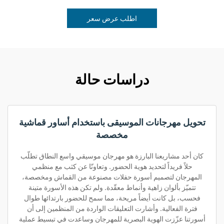
اطلب عرض سعر
دراسات حالة
تحويل مهرجانات الموسيقى باستخدام أساور قماشية
مخصصة
كان أحد مشاريعنا البارزة هو مهرجان موسيقي واسع النطاق تطلّب
حلاً فريداً لتحديد هوية الحضور. وتعاونّا عن كثب مع منظمي
المهرجان لتصميم أسورة حفلات مصنوعة من القماش ومخصصة،
تتميّز بألوان زاهية وأنماط معقّدة. ولم تكن هذه الأسورة متينة
فحسب، بل كانت أيضاً مريحة، مما سمح للحضور بارتدائها طوال
فترة الفعالية. وأشارت التعليقات الواردة من المنظمين إلى أن
أسورتنا عزّزت الهوية البصرية للمهرجان وساعدت في تبسيط عملية