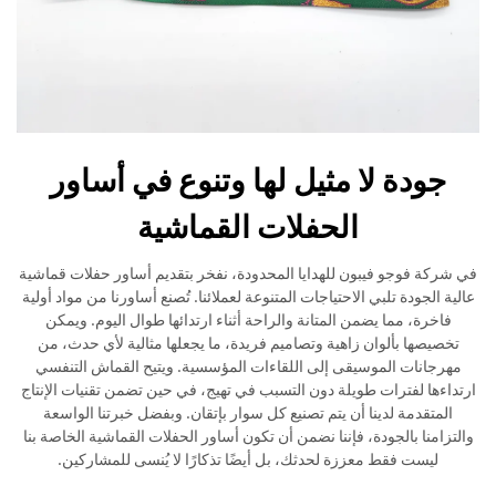
جودة لا مثيل لها وتنوع في أساور
الحفلات القماشية
في شركة فوجو فيبون للهدايا المحدودة، نفخر بتقديم أساور حفلات قماشية
عالية الجودة تلبي الاحتياجات المتنوعة لعملائنا. تُصنع أساورنا من مواد أولية
فاخرة، مما يضمن المتانة والراحة أثناء ارتدائها طوال اليوم. ويمكن
تخصيصها بألوان زاهية وتصاميم فريدة، ما يجعلها مثالية لأي حدث، من
مهرجانات الموسيقى إلى اللقاءات المؤسسية. ويتيح القماش التنفسي
ارتداءها لفترات طويلة دون التسبب في تهيج، في حين تضمن تقنيات الإنتاج
المتقدمة لدينا أن يتم تصنيع كل سوار بإتقان. وبفضل خبرتنا الواسعة
والتزامنا بالجودة، فإننا نضمن أن تكون أساور الحفلات القماشية الخاصة بنا
ليست فقط معززة لحدثك، بل أيضًا تذكارًا لا يُنسى للمشاركين.