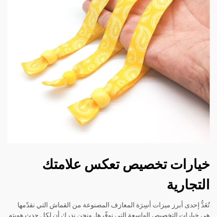
خيارات تخصيص تعكس علامتك
التجارية
تُعَدُّ إحدى أبرز ميزات أسِرَة المعازف المصنوعة من القماش التي نقدّمها
هي خيارات التخصيص الواسعة التي نوفّرها. ونحن ندرك أن لكل حدث هويته