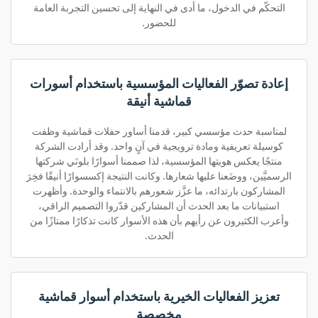
التحكّم في الدخول، ما أدى في النهاية إلى تحسين التجربة العامة
للحضور.
إعادة تصوّر الفعاليات المؤسسية باستخدام أسورات
قماشية أنيقة
لمناسبة حدث مؤسسي كبير، قدمنا أساور حفلات قماشية وظفت
كوسيلة تعريفية ومادة ترويجية في آنٍ واحد. وقد أرادت الشركة
منتجًا يعكس هويتها المؤسسية، لذا صممنا أسوارًا بلونَي شركتها
الرسميَّين، ووضَعنا عليها شعارها. وكانت النتيجة إكسسوارًا أنيقًا فخِرَ
المشاركون بارتدائه، ما عزَّز شعورهم بالانتماء والوحدة. وأظهرت
استبيانات ما بعد الحدث أن المشاركين قدّروا التصميم الراقي،
وأعرب الكثيرون عن رأيهم بأن هذه الأسوار كانت تذكارًا ممتازًا من
الحدث.
تعزيز الفعاليات الخيرية باستخدام أسوار قماشية
مخصصة