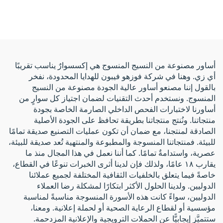
لسلسلة المفاتيح، سلاسل
213، سوار منسوج بنظام
مفاتيح سيارات، بطاقات
RFID، طباعة أوفست
تعريف للمفاتيح مخصصة
CMYK، حجم مخصص، أكثر
من 10 سنوات
أساور مصنوعة من النسيج المنسوج هي إكسسوارٌ يناسب تقريبًا
أي زي. وهنا في شركة فوزهو فيبون للهدايا المحدودة، نفخر
بالقول إننا مصنعو أساور عالية الجودة مصنوعة من النسيج
المنسوج. ونستخدم أحدث التقنيات لضمان اجتياز كل سوارٍ من
أساورنا لاختبارات الفحص الداخلي الصارمة الخاصة بجودة
منتجاتنا. ونُنتج منتجاتنا بطريقة تحافظ على الجودة الأصلية
الصادقة لمنتجنا، مع ضمان أن تكون عمليات التصنيع صديقة تمامًا
للبيئة. فمنتجاتنا المنسوجة والمطبوعة والمنتهية تُعد صديقة للبيئة،
عصرية، واستدامةٌ تمامًا. كما أننا نعمل في هذا المجال منذ ما
يقارب ١٨ عامًا، ولذلك فإن لدينا أثرى الخبرات تنوعًا في القطاع،
خاصةً فيما يتعلق بالخلفيات الثقافية المختلفة لجميع عملائنا
الدوليين. ولدينا الحلول الأكثر ابتكارًا لمشكلة رضا العملاء
الدوليين، سواءً كانت هذه الأسورة المنسوجة مناسبةً لمناسبة
مؤسسية أو لقطاع الرعاية الصحية أو لحملة إعلانية. ومعنا،
ستتميَّز إيجابيًّا عن الحملات الترويجية والإعلانية المزدحمة.