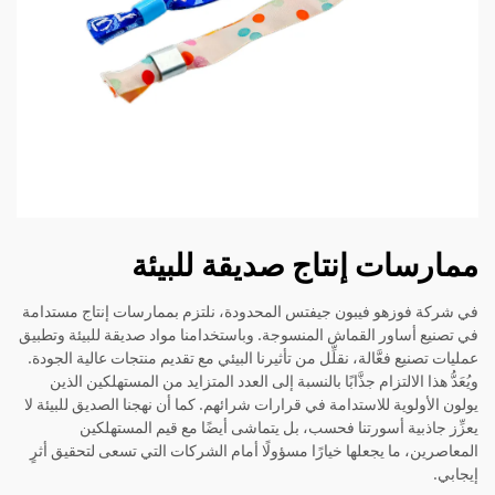
ممارسات إنتاج صديقة للبيئة
في شركة فوزهو فيبون جيفتس المحدودة، نلتزم بممارسات إنتاج مستدامة
في تصنيع أساور القماش المنسوجة. وباستخدامنا مواد صديقة للبيئة وتطبيق
عمليات تصنيع فعَّالة، نقلِّل من تأثيرنا البيئي مع تقديم منتجات عالية الجودة.
ويُعَدُّ هذا الالتزام جذَّابًا بالنسبة إلى العدد المتزايد من المستهلكين الذين
يولون الأولوية للاستدامة في قرارات شرائهم. كما أن نهجنا الصديق للبيئة لا
يعزِّز جاذبية أسورتنا فحسب، بل يتماشى أيضًا مع قيم المستهلكين
المعاصرين، ما يجعلها خيارًا مسؤولًا أمام الشركات التي تسعى لتحقيق أثرٍ
إيجابي.