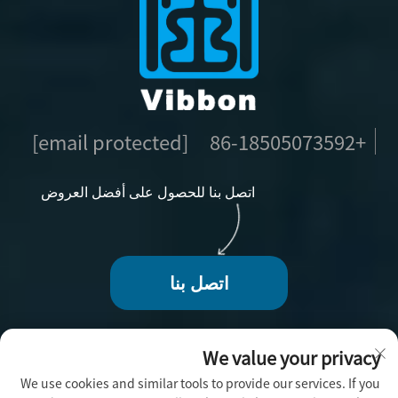
[email protected]
+86-18505073592
اتصل بنا للحصول على أفضل العروض
اتصل بنا
We value your privacy
We use cookies and similar tools to provide our services. If you
حقوق الطبع والنشر © 2025 بواسطة فوجو فيبون للحرف