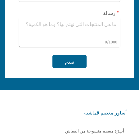
رسالة
0/1000
تقدم
أساور معصم قماشية
أسِرَة معصم منسوجة من القماش