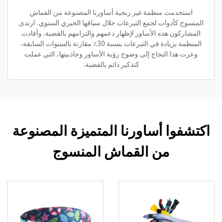
استخدمت منظمة غير ربحية أساورنا المصنوعة من القماش
المنسوج كأدوات لجمع التبرعات خلال سباقها الخيري السنوي. ارتدى
المشاركون هذه الأساور لإظهار دعمهم والتزامهم بالقضية. وأفادت
المنظمة بزيادة في التبرعات بنسبة 30٪ مقارنة بالسنوات السابقة،
وعزت هذا النجاح إلى وضوح رؤية الأساور وجاذبيتها، التي عملت
كتذكير دائم بالقضية.
اكتشفوا أساورنا المتميزة المصنوعة
من القماش المنسوج