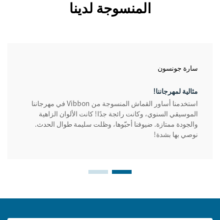
المنسوجة لدينا
سارة جونسون
مثالية لمهرجاننا!
استخدمنا أساور القماش المنسوجة من Vibbon في مهرجاننا
الموسيقي السنوي، وكانت رائجة جدًا! كانت الألوان الزاهية
والجودة ممتازة. ضيوفنا أحبّوها، وظلت سليمة طوال الحدث.
نوصي بها بشدة!