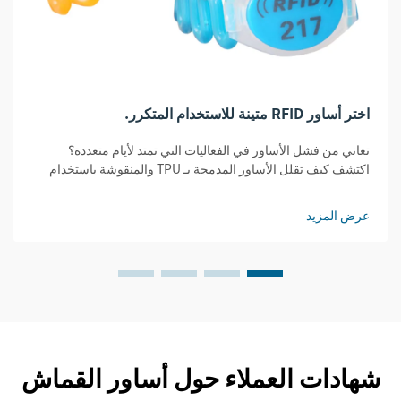
اختر أساور RFID متينة للاستخدام المتكرر.
تعاني من فشل الأساور في الفعاليات التي تمتد لأيام متعددة؟
اكتشف كيف تقلل الأساور المدمجة بـ TPU والمنقوشة باستخدام
تقنية RFID تكاليف الاستبدال بنسبة 32% مع ضمان الأمان ووضوح
القراءة. احصل على الدليل الشامل حول المتانة.
عرض المزيد
شهادات العملاء حول أساور القماش