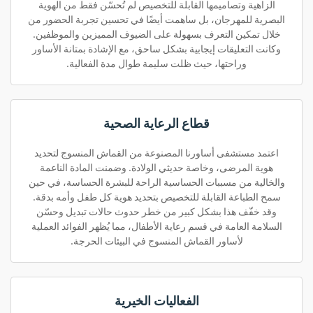
الزاهية وتصاميمها القابلة للتخصيص لم تُحسّن فقط من الهوية
البصرية للمهرجان، بل ساهمت أيضًا في تحسين تجربة الحضور من
خلال تمكين التعرف بسهولة على الضيوف المميزين والموظفين.
وكانت التعليقات إيجابية بشكل ساحق، مع الإشادة بمتانة الأساور
وراحتها، حيث ظلت سليمة طوال مدة الفعالية.
قطاع الرعاية الصحية
اعتمد مستشفى أساورنا المصنوعة من القماش المنسوج لتحديد
هوية المرضى، وخاصة حديثي الولادة. وضمنت المادة الناعمة
والخالية من مسببات الحساسية الراحة للبشرة الحساسة، في حين
سمح الطباعة القابلة للتخصيص بتحديد هوية كل طفل وأمه بدقة.
وقد خفّف هذا بشكل كبير من خطر حدوث حالات تبديل وحسّن
السلامة العامة في قسم رعاية الأطفال، مما يُظهر الفوائد العملية
لأساور القماش المنسوج في البيئات الحرجة.
الفعاليات الخيرية