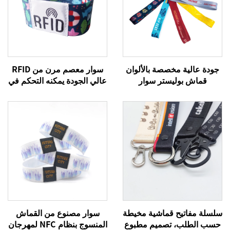
جودة عالية مخصصة بالألوان
سوار معصم مرن من RFID
قماش بوليستر سوار
عالي الجودة يمكنه التحكم في
للمهرجانات أطواق قماشية
الدخول والدفع دون نقد عبر
مناسبة لكل الأنشطة
تقنية NFC، سوار معصم من
القماش
سلسلة مفاتيح قماشية مخيطة
سوار مصنوع من القماش
حسب الطلب، تصميم مطبوع
المنسوج بنظام NFC لمهرجان