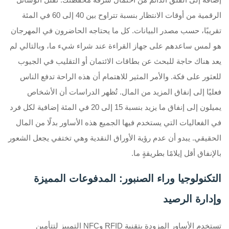
الرقمية من أوقات الانتظار بنسبة تتراوح بين 40 إلى 60 في المئة
تقريبًا، حسب مصدر البيانات. كل ما يحتاجه الحاضرون في المهرجان
هو لمس ساعدهم على جهاز القراءة عند شراء شيء ما، وبالتالي لم
يعد هناك حاجة للبحث عن بطاقات الائتمان أو التقليب في الجيوب
للعثور على فكة. والأمر المثير للاهتمام أن هذه الراحة تدفع الناس
فعليًا إلى إنفاق المزيد من المال. تُظهر الدراسات أن الأشخاص
يميلون إلى إنفاق ما يزيد بنسبة 15 إلى 20 في المئة إضافية لكل فرد
في الفعاليات التي يستخدم فيها الجميع هذه الأساور بدلًا من المال
الحقيقي. يبدو أن عدم رؤية الأوراق النقدية وهي تختفي يجعل الشعور
بالإنفاق أقل إيلامًا بطريقةٍ ما.
التكنولوجيا وراء الصنبور: المدفوعات المميزة
وإدارة الرصيد
تستخدم الأساور المزودة بتقنية RFID وNFC التمييز لتتأمين