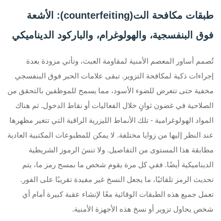
طبقات مكافحة الت(counterfeiting): الأشعة
فوق البنفسجية، والهولوغرام، والباركود الديناميكي
تُصمم أساور المعصم الأمنية لمقاومة العبث، وتأتي مزودة بعدة
إجراءات ذكية لمكافحة التزوير. تبقى علامات الحبر فوق البنفسجي
مخفية حتى تتعرض للضوء الأسود، مما يسمح للموظفين بالتحقق من
الصلاحية في غضون ثوانٍ خلال الفعاليات أو نقاط الدخول. ثم هناك
المواد الهولوغرامية - تلك الأنماط الليزرية الراقية التي تتغير مظهرها
عند النظر إليها من زوايا مختلفة. لا يمكن للمطبوعات المكتبية العادية
مطابقة هذا المستوى من التفاصيل. ولا تنسَ الرموز الشريطية
الديناميكية أيضًا. ففي كل مرة يقوم شخص ما بمسح رمز ما، يتم
تحديث الرمز تلقائيًا، ما يجعل النسخ غير مفيدة تقريبًا على الفور.
تعمل جميع هذه الطبقات الوقائية معًا لإنشاء عقبة كبيرة أمام أي
شخص يحاول تزوير أو نسخ هذه الأجهزة الأمنية.