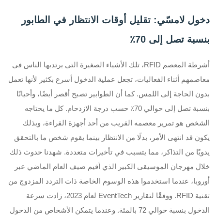
دخول لامسّي: تقليل أوقات الانتظار في الطابور
بنسبة تصل إلى 70٪
أشرطة المعصم RFID، تلك الأشياء الصغيرة التي يرتديها الناس في
معاصمهم أثناء الفعاليات، تجعل عملية الدخول أسرع بكثير لأنها تعمل
بدون الحاجة إلى اللمس. كما أن الطوابير تصبح أقصر أيضًا، وأحيانًا
بنسبة تصل إلى حوالي 70٪ حسب درجة الازدحام. كل ما يحتاجه
الشخص هو تمرير معصمه القريب من أحد أجهزة القراءة، وبذلك
يكون قد انتهى الأمر، بدلًا من الانتظار بينما يقوم شخص ما بالتحقق
يدويًا من التذاكر، مما يتسبب في تأخيرات متعددة. شهدنا حدوث ذلك
خلال مهرجان الموسيقى الكبير الذي أقيم صيف العام الماضي عبر
أوروبا، عندما استخدموا هذه الوسوم الخاصة ذات التردد المزدوج من
تقنية RFID. ووفقًا لتقارير EventTech لعام 2023، زادت سرعة
الدخول بنسبة حوالي 72 بالمئة. وعندما يتمكن الأشخاص من الدخول