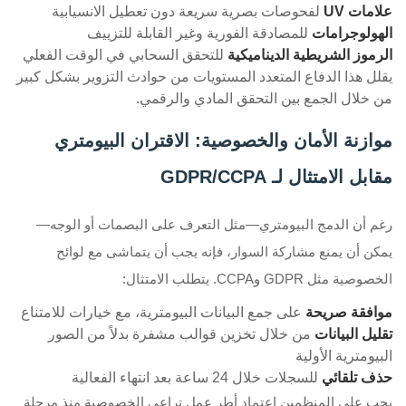
علامات UV
لفحوصات بصرية سريعة دون تعطيل الانسيابية
الهولوجرامات
للمصادقة الفورية وغير القابلة للتزييف
الرموز الشريطية الديناميكية
للتحقق السحابي في الوقت الفعلي
يقلل هذا الدفاع المتعدد المستويات من حوادث التزوير بشكل كبير
من خلال الجمع بين التحقق المادي والرقمي.
موازنة الأمان والخصوصية: الاقتران البيومتري
مقابل الامتثال لـ GDPR/CCPA
رغم أن الدمج البيومتري—مثل التعرف على البصمات أو الوجه—
يمكن أن يمنع مشاركة السوار، فإنه يجب أن يتماشى مع لوائح
الخصوصية مثل GDPR وCCPA. يتطلب الامتثال:
موافقة صريحة
على جمع البيانات البيومترية، مع خيارات للامتناع
تقليل البيانات
من خلال تخزين قوالب مشفرة بدلاً من الصور
البيومترية الأولية
حذف تلقائي
للسجلات خلال 24 ساعة بعد انتهاء الفعالية
يجب على المنظمين اعتماد أطر عمل تراعي الخصوصية منذ مرحلة