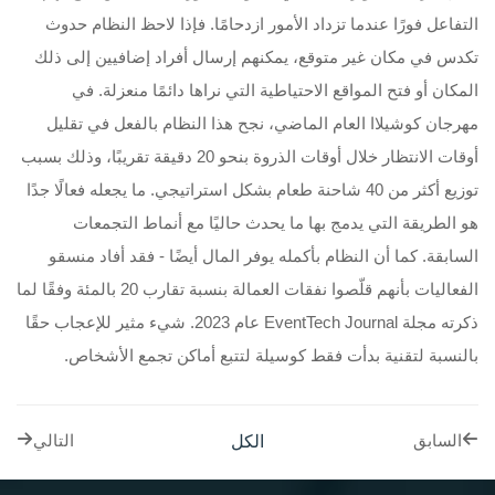
التفاعل فورًا عندما تزداد الأمور ازدحامًا. فإذا لاحظ النظام حدوث
تكدس في مكان غير متوقع، يمكنهم إرسال أفراد إضافيين إلى ذلك
المكان أو فتح المواقع الاحتياطية التي نراها دائمًا منعزلة. في
مهرجان كوشيلاا العام الماضي، نجح هذا النظام بالفعل في تقليل
أوقات الانتظار خلال أوقات الذروة بنحو 20 دقيقة تقريبًا، وذلك بسبب
توزيع أكثر من 40 شاحنة طعام بشكل استراتيجي. ما يجعله فعالًا جدًا
هو الطريقة التي يدمج بها ما يحدث حاليًا مع أنماط التجمعات
السابقة. كما أن النظام بأكمله يوفر المال أيضًا - فقد أفاد منسقو
الفعاليات بأنهم قلّصوا نفقات العمالة بنسبة تقارب 20 بالمئة وفقًا لما
ذكرته مجلة EventTech Journal عام 2023. شيء مثير للإعجاب حقًا
بالنسبة لتقنية بدأت فقط كوسيلة لتتبع أماكن تجمع الأشخاص.
الكل
السابق
التالي