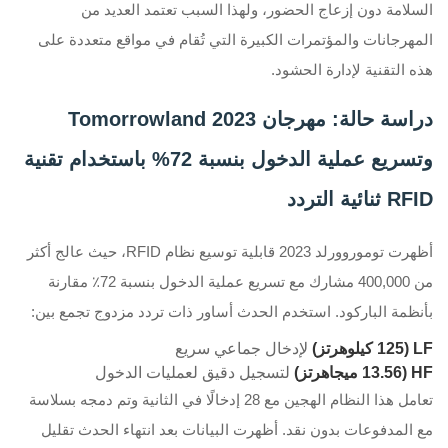
السلامة دون إزعاج الحضور، ولهذا السبب تعتمد العديد من
المهرجانات والمؤتمرات الكبيرة التي تُقام في مواقع متعددة على
هذه التقنية لإدارة الحشود.
دراسة حالة: مهرجان Tomorrowland 2023
وتسريع عملية الدخول بنسبة 72% باستخدام تقنية
RFID ثنائية التردد
أظهرت توموروورلد 2023 قابلية توسيع نظام RFID، حيث عالج أكثر
من 400,000 مشارك مع تسريع عملية الدخول بنسبة 72٪ مقارنة
بأنظمة الباركود. استخدم الحدث أساور ذات تردد مزدوج تجمع بين:
LF (125 كيلوهرتز)
لإدخال جماعي سريع
HF (13.56 ميجاهرتز)
لتسجيل دقيق لعمليات الدخول
تعامل هذا النظام الهجين مع 28 إدخالًا في الثانية وتم دمجه بسلاسة
مع المدفوعات بدون نقد. أظهرت البيانات بعد انتهاء الحدث تقليل