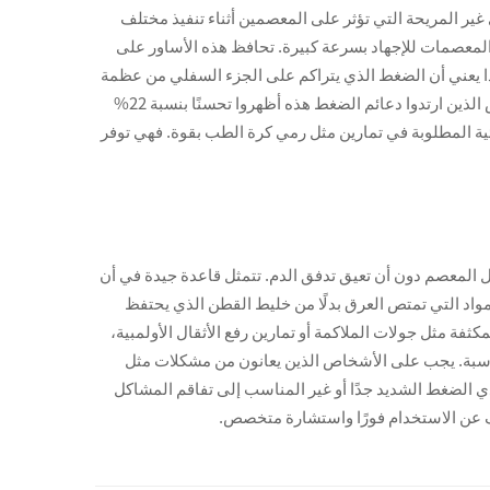
 لأنها تساعد في التعامل مع القوى غير المريحة التي تؤثر على المعصمين أثناء تنفيذ مختلف
 المعصمات للإجهاد بسرعة كبيرة. تحافظ هذه الأساور على
ذا يعني أن الضغط الذي يتراكم على الجزء السفلي من عظمة
الزند ويؤدي إلى كسور إجهادية مع مرور الوقت ينخفض. وجدت دراسة نُشرت العام الماضي في مجلة مراجعة الطب الرياضي أن الأشخاص الذين ارتدوا دعائم الضغط هذه أظهروا تحسنًا بنسبة 22%
وائية المطلوبة في تمارين مثل رمي كرة الطب بقوة. فهي توفر
 المعصم دون أن تعيق تدفق الدم. تتمثل قاعدة جيدة في أن
واد التي تمتص العرق بدلًا من خليط القطن الذي يحتفظ
فة مثل جولات الملاكمة أو تمارين رفع الأثقال الأولمبية،
ناسبة. يجب على الأشخاص الذين يعانون من مشكلات مثل
ي الضغط الشديد جدًا أو غير المناسب إلى تفاقم المشاكل
وقف عن الاستخدام فورًا واستشارة متخصص.