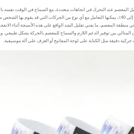
مفصل المعصم عند التحرك في اتجاهات متعددة، مع السماح في الوقت نفسه بالح
صلبة نموذجية. وبمدى تمدد يتراوح بين حوالي 15٪ وربما يصل إلى 40٪، يمكنها التعامل مع أي نوع من الحرك
في منطقة المعصم، ما يعني تقليل الشد الواقع على هذه الأنسجة أثناء الانف
زن المثالي بين توفير الدعم اللازم والسماح للمعصم بالحركة بشكل طبيعي. 
حركية دقيقة مثل الكتابة على لوحة المفاتيح أو العزف على آلة موسيقية.