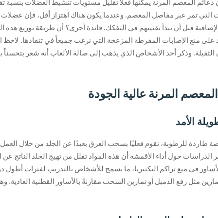
ت التي تمر عبر مفاصل المعصم. وعندما يكون هناك اهتزاز أقل، فإن عضلات ا
طيعون أداء نحو 18% من التكرارات الإضافية قبل أن تبدأ تقنيتهم في التفكك. فائدة أخرى؟ أن طر
ى منع الإصابات المفرطة المزعجة التي نرغب جميعاً في تتفادها. لاحظ الريا
المعصم المرنة عالية الجودة
يلة الأمد
صة طاردة للرطوبة، تقوم فعليًا بسحب العرق بعيدًا عن الجلد من خلال الع
أساور في منع تراكم البكتيريا، ما يسمح للأشخاص بالتدريب لفترات أطول دون
اق أقل بنسبة 30% تقريبًا عند أداء تمارين مثل رفع الدمبل أو تمارين السحب مقارنةً بالأساور القط