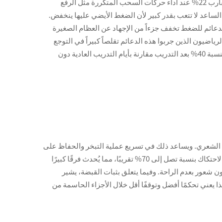
تُظهر أبحاث من عام 2023 في مجلة القوة والتشرط البدني أن دعائم المعصم المرنة يمكنها فعلاً تقليل مستويات تنشيط العضلات بنسبة تقارب 22% عند أداء حركات السحب المتكررة مثل الرفع
لساعد لا تتعب بقدر كبير لأن الضغط الأيضي عليها ينخفض.
يقة توزيع هذه الدعائم للضغط تخفف جزءاً من الإجهاد عن العظام الصغيرة
ضيون الذين جربوا هذه الدعائم تقلصاً كبيراً في التوجع
بعد التدريبات التي تتضمن تمارين مثل السحب أو حمل الأوزان الثقيلة. وذكر أحد الأشخاص الذي يذهب إلى صالة الألعاب أنه شعر بتحسناً بنسبة 40% بعد التدريب مقارنة بأيام التدريب العادية دون
مل الشعري. ويساعد ذلك في تسريع عملية التبخر والحفاظ على
درجة حرارة الجسم أكثر استقرارًا أثناء التمارين الشديدة. تُظهر الدراسات حول أداء الأقمشة أن هذه المواد تقلل من تهيج الجلد الناتج عن الاحتكاك بنسبة تصل إلى 70% تقريبًا، مما يُحدث فرقًا كبيرًا
 شعور بعدم الراحة. وفيما يتعلق بثبات القبضة، يشير
نية العادية. وهذا يعني تحكمًا أفضل وتوقفًا أقل خلال الأجزاء الحاسمة من