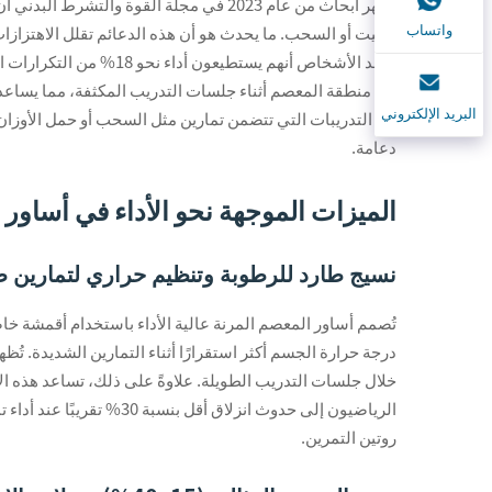
واتساب
الميت أو السحب. ما يحدث هو أن هذه الدعائم تقلل الاهتزازا
ويجد الأشخاص أنهم يست
في منطقة المعصم أثناء جلسات التدريب المكثفة، مما يساعد عل
البريد الإلكتروني
دعامة.
الميزات الموجهة نحو الأداء في أساور 
نسيج طارد للرطوبة وتنظيم حراري لتمارين طو
تُصمم أساور المعصم المرنة عالية الأداء باستخدام أقمشة خا
خلال جلسات التدريب الطويلة. علاوةً على ذلك، تساعد هذه ال
الرياضيون إلى حدوث انزل
روتين التمرين.