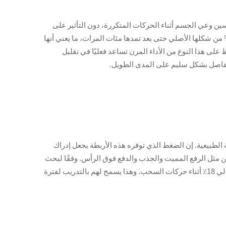
اق ت tension الكافي للحفاظ على استقرار الأوتار وتحسين وعي الجسم أثناء الحركات المتكررة، دون التأثير على
ة الدموية أو تقييد الحركة الطبيعية للمفصل. يمكن للشرائط عالية الجودة المصنوعة من مواد صناعية طبية أن تعود إلى أكثر من 95% من شكلها الأصلي حتى بعد تمدها مئات المرات، ما يعني أنها
ظ على هذا النوع من الأداء المرن تساعد فعليًا في تقليل
المفاصل بشكل سليم على المدى الطويل.
الطبيعية. إن الضغط الذي توفره هذه الأربطة يجعل إدراك
ين مثل الرفع المميت والجذب والدفع فوق الرأس. وفقًا لبحث
نُشر في مجلة القوة والتكييف العام الماضي، فإن الأشخاص الذين استخدموا هذا النوع من الدعم عانوا من تعب أقل في القبضة بنسبة حوالي 18٪ أثناء حركات السحب. وهذا يسمح لهم بالتدريب لفترة