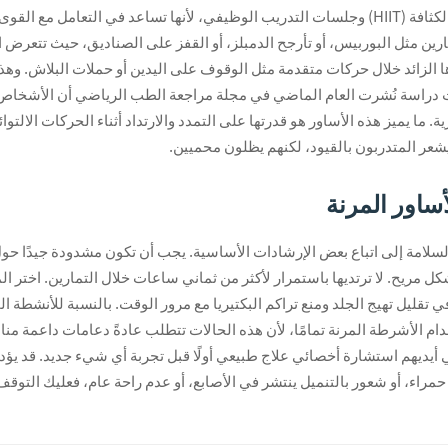
أصبحت الأساور المرنة شائعة جدًا في تمارين التحمل العالية الكثافة (HIIT) وجلسات التدريب الوظيفي،
رين مثل البوربيس، أو تأرجح الدمبلز، أو القفز على الصناديق، حيث تتعرض
 الزائد خلال حركات متقدمة مثل الوقوف على اليدين أو حملات البلاش. وه
. ما يميز هذه الأساور هو قدرتها على التمدد والارتداد أثناء الحركات الالت
 يشعر المتدربون بالقيود، لكنهم يظلون محميين.
ساور المرنة
لامة إلى اتباع بعض الإرشادات الأساسية. يجب أن تكون مشدودة جيدًا حول
ريح. لا ترتديها باستمرار لأكثر من ثماني ساعات خلال التمارين. اختر الم
يل تهيج الجلد ومنع تراكم البكتيريا مع مرور الوقت. بالنسبة للأنشطة المكث
 الأشرطة المرنة تمامًا، لأن هذه الحالات تتطلب عادةً دعامات داعمة م
أيديهم استشارة أخصائي علاج طبيعي أولًا قبل تجربة أي شيء جديد. قد يؤد
حمراء، أو شعور بالتنميل ينتشر في الأصابع، أو عدم راحة عام، فعليك الت