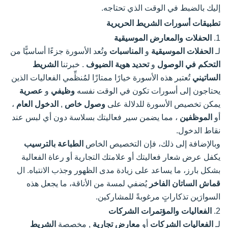
إليك بالضبط في الوقت الذي تحتاجه.
تطبيقات أسورات الشريط الحريرية
1.
الحفلات والمعارض الموسيقية
لـ
الحفلات الموسيقية
و
المناسبات
وتُعد الأسورة جزءًا أساسيًّا من
التحكم في الوصول
و
تحديد هوية الضيوف
. خبرتنا
الشريط
الساتيني
تُعتبر هذه الأسورة خيارًا ممتازًا لمُنظِّمي الفعاليات الذين
يحتاجون إلى أسورات تكون في الوقت نفسه
وظيفي
و
عصرية
يمكن تخصيص الأسورة للدلالة على
وصول خاص
,
الدخول العام
،
أو
الموظفين
، مما يضمن سير فعاليتك بسلاسة دون أي لبس عند
نقاط الدخول.
وبالإضافة إلى ذلك، فإن التخصيص الخاص
الطباعة بالترسيب
يكفل عرض شعار فعاليتك أو علامتك التجارية أو رعاة الفعالية
بشكل بارز، ما يساعد على زيادة مدى الظهور وجذب الانتباه. ال
قماش الساتان الفاخر
يُضفي لمسة من الأناقة، ما يجعل هذه
السوارَين تذكاراتٍ مرغوبةً للمشاركين.
2.
الفعاليات والمؤتمرات الشركات
لـ
الفعاليات الشركات
أو
معارض تجارية
, مخصصة
الشريط