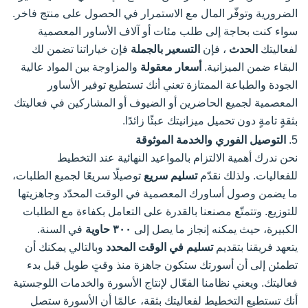
الضرورية وتوفّر المال مع الاستمرار في الحصول على منتج فاخر.
سواء كنت بحاجة إلى طلب مئات أو آلاف الأساور المعصمية
لفعاليتك
الحدث
، فإن
التسعير بالجملة
فإن خياراتنا تضمن لك
البقاء ضمن الميزانية.
أسعار معقولة
والمزاوجة بين المواد عالية
الجودة والطباعة الممتازة تعني أنك تستطيع توفير الأساور
المعصمية لجميع الحاضرين أو الضيوف أو المشاركين في فعاليتك
بثقةٍ تامةٍ دون تحميل ميزانيتك عبئًا زائدًا.
5.
التوصيل الفوري والخدمة الموثوقة
نحن ندرك أهمية الالتزام بالمواعيد النهائية عند التخطيط
للفعاليات. ولذلك نقدّم
تسليم سريع
توصيلًا سريعًا لجميع الطلبات،
ما يضمن وصول أساورك المعصمية في الوقت المحدّد وجاهزيتها
للتوزيع. وتتمتّع مصنعنا بالقدرة على التعامل بكفاءة مع الطلبات
الكبيرة، حيث يمكنه إنجاز ما يصل إلى
٣٠٠ حاوية
في السنة.
يتعهد فريقنا بتقديم
تسليم في الوقت المحدد
وبالتالي يمكنك أن
تطمئن إلى أن أسورتك ستكون جاهزة منذ وقتٍ طويل قبل بدء
فعاليتك. ويعني نظامنا الفعّال لإنتاج الأسورة والخدمات اللوجستية
أنك تستطيع التخطيط لفعاليتك بثقة، عالمًا أن الأسورة ستصل