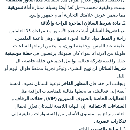
ليست وظيفية فحسب—بل تُعدّ أيضًا وسيلة ممتازة
أداة تسويقية
،
مما يضمن عرض علامتك التجارية أمام جمهور واسع.
2.
مادة شريط الساتان الفاخرة للراحة والأناقة
لدينا
شريط الساتان
أُنشئت هذه الأساور مع مراعاة كلا العاملين
راحة
و
النمط
مواد عالية الجودة
نسيج
، وهي ناعمة الملمس،
لطيفة عند اللمس، وخفيفة الوزن، ما يضمن ارتياحها لساعات
طويلة من الارتداء. سواء كان ضيوفك يرقصون في
حفلة موسيقية
حفلة راقصة
شركة
فعالية تواصل اجتماعي
حفلة خاصة
، ال
شريط الساتان
لن تهيج البشرة، وتوفّر تجربةً ممتعةً طوال اليوم أو
الليل.
وبجانب الراحة، فإن
المظهر الفاخر
نوعية الساتان تضيف لمسة
أنيقة إلى فعاليتك، ما يجعلها مثالية للمناسبات الراقية مثل
الفعاليات الخاصة بالضيوف المميزين (VIP)
,
حفلات الزفاف
و
العشاءات الاحتفالية
. إن النهاية اللامعة للساتان تعزِّز الجمال
العام، وترفع من مستوى الأساور من إكسسوارات وظيفية إلى
تذكارات عصرية
.
3.
الصلبة والتصميم الدائم