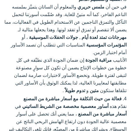
في حين أن
ملمس حريري
والمعلوم أن الساتان يتميَّز بملمسه
الناعم الفاخر، كما أنه متينٌ للغاية. وقد صُمِّمت أسورتنا لتحمل
التآكل والتمزق الناجمين عن الاستخدام الطويل في الفعاليات، مما
يضمن ألا تنفصم أو تمزق أو تفقد لونها. وهذا يجعلها مثالية لـ
مهرجانات تمتد لعدة أيام
,
جولات الحفلات الموسيقية
، أو
المؤتمرات المؤسسية
المناسبات التي تتطلب أن تصمد الأساور
أمام اختبار الزمن.
الأنابيب
مراقبة الجودة
إن ضمان الجودة الذي نطبِّقه في كل
خطوة من خطوات الإنتاج يضمن أن تكون كل سوارٍ مصنوعة
لتبقى لفترة طويلة. ونخضع الأساور لاختبارات صارمة لضمان
مطابقتها لمعاييرنا العالية، لذا يمكنك الوثوق بأن الأساور التي
تتلقاها ستكون
متين
و
تدوم طويلاً
.
4.
فعالة من حيث التكلفة مع أسعار مباشرة من المصنع
نقدّم هذه
أساور معصمية مخصصة من الشريط الساتيني
في
أسعار مباشرة من المصنع
، مما يعني أنك تحصل على أسوار
معصمية عالية الجودة دون ارتفاع الهامش الربحي الناتج عن
الوسطاء. وبشرائك مباشرةً من المصنّع، فإنك تلغي التكاليف غير