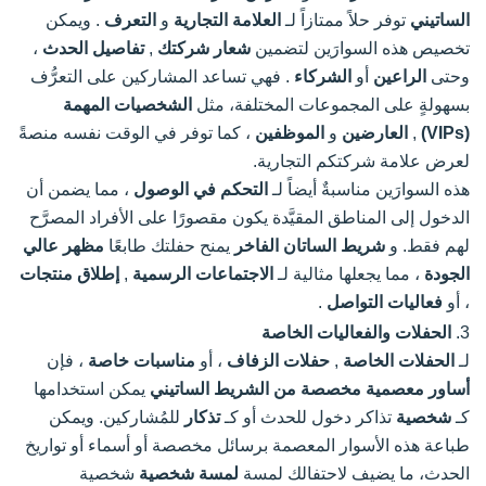
الساتيني
توفر حلاً ممتازاً لـ
العلامة التجارية
و
التعرف
. ويمكن
تخصيص هذه السوارَين لتضمين
شعار شركتك
,
تفاصيل الحدث
،
وحتى
الراعين
أو
الشركاء
. فهي تساعد المشاركين على التعرُّف
بسهولةٍ على المجموعات المختلفة، مثل
الشخصيات المهمة
(VIPs)
,
العارضين
و
الموظفين
، كما توفر في الوقت نفسه منصةً
لعرض علامة شركتكم التجارية.
هذه السوارَين مناسبةٌ أيضاً لـ
التحكم في الوصول
، مما يضمن أن
الدخول إلى المناطق المقيَّدة يكون مقصورًا على الأفراد المصرَّح
لهم فقط. و
شريط الساتان الفاخر
يمنح حفلتك طابعًا
مظهر عالي
الجودة
، مما يجعلها مثالية لـ
الاجتماعات الرسمية
,
إطلاق منتجات
، أو
فعاليات التواصل
.
3.
الحفلات والفعاليات الخاصة
لـ
الحفلات الخاصة
,
حفلات الزفاف
، أو
مناسبات خاصة
، فإن
أساور معصمية مخصصة من الشريط الساتيني
يمكن استخدامها
كـ
شخصية
تذاكر دخول للحدث أو كـ
تذكار
للمُشاركين. ويمكن
طباعة هذه الأسوار المعصمة برسائل مخصصة أو أسماء أو تواريخ
الحدث، ما يضيف لاحتفالك لمسة
لمسة شخصية
شخصية