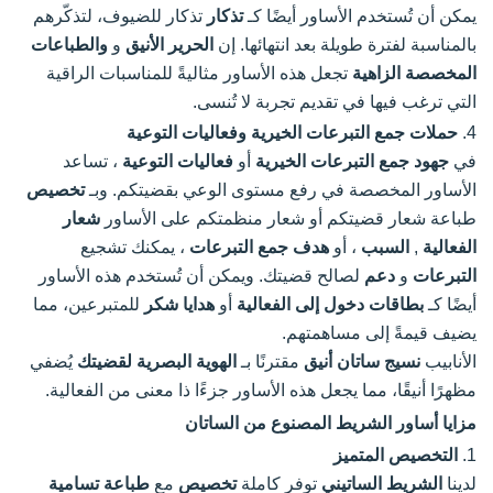
يمكن أن تُستخدم الأساور أيضًا كـ
تذكار
تذكار للضيوف، لتذكّرهم
بالمناسبة لفترة طويلة بعد انتهائها. إن
الحرير الأنيق
و
والطباعات
المخصصة الزاهية
تجعل هذه الأساور مثاليةً للمناسبات الراقية
التي ترغب فيها في تقديم تجربة لا تُنسى.
4.
حملات جمع التبرعات الخيرية وفعاليات التوعية
في
جهود جمع التبرعات الخيرية
أو
فعاليات التوعية
، تساعد
الأساور المخصصة في رفع مستوى الوعي بقضيتكم. وبـ
تخصيص
طباعة شعار قضيتكم أو شعار منظمتكم على الأساور
شعار
الفعالية
,
السبب
، أو
هدف جمع التبرعات
، يمكنك تشجيع
التبرعات
و
دعم
لصالح قضيتك. ويمكن أن تُستخدم هذه الأساور
أيضًا كـ
بطاقات دخول إلى الفعالية
أو
هدايا شكر
للمتبرعين، مما
يضيف قيمةً إلى مساهمتهم.
الأنابيب
نسيج ساتان أنيق
مقترنًا بـ
الهوية البصرية لقضيتك
يُضفي
مظهرًا أنيقًا، مما يجعل هذه الأساور جزءًا ذا معنى من الفعالية.
مزايا أساور الشريط المصنوع من الساتان
1.
التخصيص المتميز
لدينا
الشريط الساتيني
توفر كاملة
تخصيص
مع
طباعة تسامية