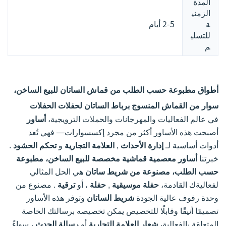
المدة
الزمني
ة
2-5 أيام
للتسلي
م
أطواق مطبوعة حسب الطلب من قماش الساتان للبيع الساخن،
سوار من القماش المنسوج برباط الساتان لحفلات الحفلات
في عالم الفعاليات والمهرجانات والحملات الترويجية،
أساور
أصبحت هذه الأساور أكثر من مجرد إكسسوارات— فهي تُعد
أدوات أساسية لـ
إدارة الأحداث
,
العلامة التجارية
و
تحكم الحشود
.
خبرتنا
أساور معصمية قماشية مخصصة للبيع الساخن، مطبوعة
حسب الطلب، مصنوعة من شريط ساتان
هي الحل المثالي
لفعاليةك القادمة،
حفلة موسيقية
,
حفلة
، أو
ترقية
. مصنوع من
وحدة رفوف عالية الجودة
شريط الساتان
وتوفر هذه الأساور
تصميمًا أنيقًا وقابلًا للتخصيص يمكن تخصيصه برسالتك الخاصة
المتعلقة بالفعالية،
شعار العلامة التجارية
أو
رسالة الحدث
، سواءً