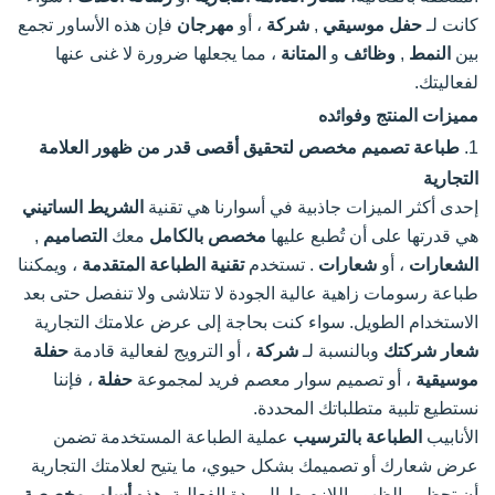
كانت لـ
حفل موسيقي
,
شركة
، أو
مهرجان
فإن هذه الأساور تجمع
بين
النمط
,
وظائف
و
المتانة
، مما يجعلها ضرورة لا غنى عنها
لفعاليتك.
مميزات المنتج وفوائده
1.
طباعة تصميم مخصص لتحقيق أقصى قدر من ظهور العلامة
التجارية
إحدى أكثر الميزات جاذبية في أسوارنا هي تقنية
الشريط الساتيني
هي قدرتها على أن تُطبع عليها
مخصص بالكامل
معك
التصاميم
,
الشعارات
، أو
شعارات
. تستخدم
تقنية الطباعة المتقدمة
، ويمكننا
طباعة رسومات زاهية عالية الجودة لا تتلاشى ولا تنفصل حتى بعد
الاستخدام الطويل. سواء كنت بحاجة إلى عرض علامتك التجارية
شعار شركتك
وبالنسبة لـ
شركة
، أو الترويج لفعالية قادمة
حفلة
موسيقية
، أو تصميم سوار معصم فريد لمجموعة
حفلة
، فإننا
نستطيع تلبية متطلباتك المحددة.
الأنابيب
الطباعة بالترسيب
عملية الطباعة المستخدمة تضمن
عرض شعارك أو تصميمك بشكل حيوي، ما يتيح لعلامتك التجارية
أن تحظى بالظهور اللازم طوال مدة الفعالية. هذه
أساور مخصصة