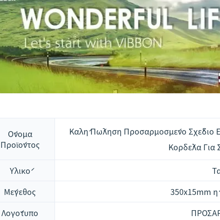
Καλή Πώληση Προσαρμοσμένο Σχέδιο Ε
Όνομα
Προϊόντος
Κορδέλα Για 
Υλικό
Τ
Μέγεθος
350x15mm ή
Λογότυπο
ΠΡΟΣΑ