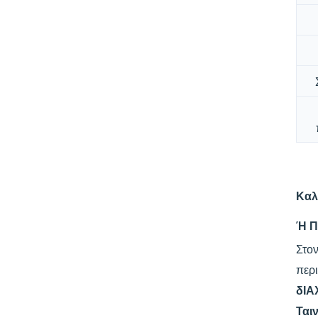
Καλ
Ή Π
Στο
περ
δΙΑ
Ται