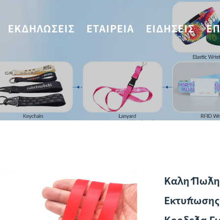
ΕΚΔΗΛΏΣΕΙΣ
ΕΤΑΙΡΕΊΑ
ΕΙΔΉΣΕΙΣ
ΕΠ
Καλή Πώλη
Εκτύπωσης
Κορδέλα Γι