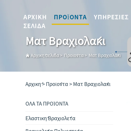
ΑΡΧΙΚΉ
ΠΡΟΪΌΝΤΑ
ΥΠΗΡΕΣΊΕΣ
ΣΕΛΊΔΑ
Ματ Βραχιολάκι
Αρχική σελίδα
>
Προϊόντα
>
Ματ Βραχιολάκι
Αρχική >
Προϊόντα
>
Ματ Βραχιολάκι
ΟΛΑ ΤΑ ΠΡΟΪΟΝΤΑ
Ελαστική Βραχιολέτα
Βραχιολέτα Πολυεστέρα