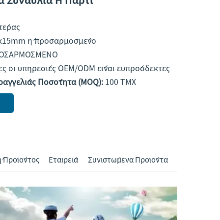
τέρας
x15mm ή προσαρμοσμένο
ΟΣΑΡΜΟΣΜΕΝΟ
ες οι υπηρεσίες OEM/ODM είναι ευπρόσδεκτες
ραγγελίας Ποσότητα (MOQ):
100 ΤΜΧ
 Προϊόντος
Εταιρεία
Συνιστώμενα Προϊόντα