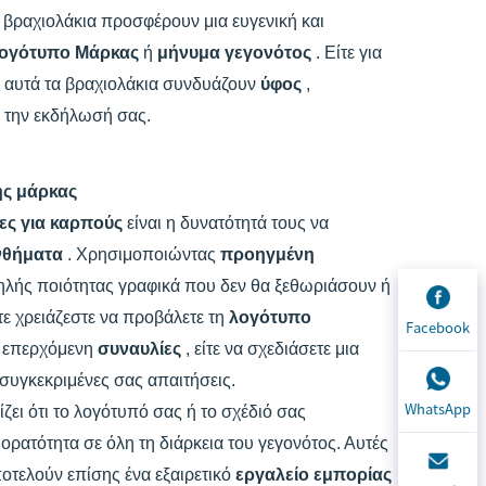
α βραχιολάκια προσφέρουν μια ευγενική και
ογότυπο Μάρκας
ή
μήνυμα γεγονότος
. Είτε για
, αυτά τα βραχιολάκια συνδυάζουν
ύφος
,
α την εκδήλωσή σας.
ης μάρκας
ες για καρπούς
είναι η δυνατότητά τους να
νθήματα
. Χρησιμοποιώντας
προηγμένη
λής ποιότητας γραφικά που δεν θα ξεθωριάσουν ή
ε χρειάζεστε να προβάλετε τη
λογότυπο
Facebook
α επερχόμενη
συναυλίες
, είτε να σχεδιάσετε μια
συγκεκριμένες σας απαιτήσεις.
WhatsApp
ει ότι το λογότυπό σας ή το σχέδιό σας
ορατότητα σε όλη τη διάρκεια του γεγονότος. Αυτές
οτελούν επίσης ένα εξαιρετικό
εργαλείο εμπορίας