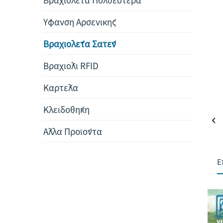
Ύφανση Αρσενικής
Βραχιολέτα Σατέν
Βραχιόλι RFID
Καρτέλα
Κλειδοθήκη
Άλλα Προϊόντα
Ε