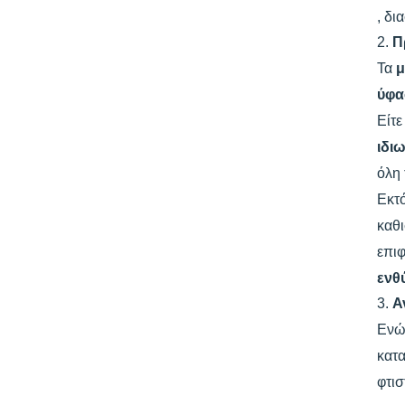
, δι
2.
Π
Τα
μ
ύφ
Είτε
ιδι
όλη 
Εκτό
καθι
επιφ
ενθ
3.
Α
Εν
κατα
φτισ