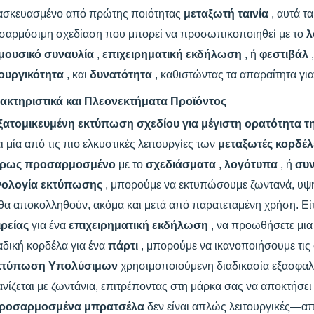
ασκευασμένο από πρώτης ποιότητας
μεταξωτή ταινία
, αυτά τ
σαρμόσιμη σχεδίαση που μπορεί να προσωπικοποιηθεί με το
λ
μουσικό συναυλία
,
επιχειρηματική εκδήλωση
, ή
φεστιβάλ
τουργικότητα
, και
δυνατότητα
, καθιστώντας τα απαραίτητα γι
ακτηριστικά και Πλεονεκτήματα Προϊόντος
ξατομικευμένη εκτύπωση σχεδίου για μέγιστη ορατότητα τ
ι μία από τις πιο ελκυστικές λειτουργίες των
μεταξωτές κορδέλ
ρως προσαρμοσμένο
με το
σχεδιάσματα
,
λογότυπα
, ή
συ
νολογία εκτύπωσης
, μπορούμε να εκτυπώσουμε ζωντανά, υψη
θα αποκολληθούν, ακόμα και μετά από παρατεταμένη χρήση. Είτ
ιρείας
για ένα
επιχειρηματική εκδήλωση
, να προωθήσετε μι
δική κορδέλα για ένα
πάρτι
, μπορούμε να ικανοποιήσουμε τις 
κτύπωση Υπολύσιμων
χρησιμοποιούμενη διαδικασία εξασφαλίζ
νίζεται με ζωντάνια, επιτρέποντας στη μάρκα σας να αποκτήσει 
ροσαρμοσμένα μπρατσέλα
δεν είναι απλώς λειτουργικές—απ