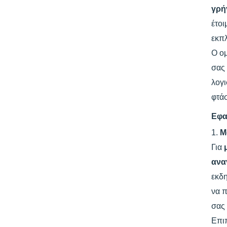
γρή
έτοι
εκπ
Ο ο
σας 
λογι
φτάσ
Εφα
1.
Μ
Για
ανα
εκδη
να 
σας 
Επι