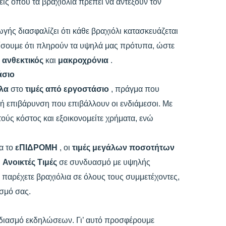
ις όπου τα βραχιόλια πρέπει να αντέξουν τον
ής διασφαλίζει ότι κάθε βραχιόλι κατασκευάζεται
αλίσουμε ότι πληρούν τα υψηλά μας πρότυπα, ώστε
ι
ανθεκτικός
και
μακροχρόνια
.
άσιο
έλα
στο
τιμές από εργοστάσιο
, πράγμα που
λή επιβάρυνση που επιβάλλουν οι ενδιάμεσοι. Με
τούς κόστος και εξοικονομείτε χρήματα, ενώ
ια το
εΠΙΔΡΟΜΗ
, οι
τιμές μεγάλων ποσοτήτων
.
Ανοικτές Τιμές
σε συνδυασμό με υψηλής
α παρέχετε βραχιόλια σε όλους τους συμμετέχοντες,
σμό σας.
διασμό εκδηλώσεων. Γι’ αυτό προσφέρουμε