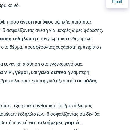
Email
υρύ κοινό.
πόψη τόσο
άνεση
και
ύφος
υψηλής ποιότητας
ιά, διασφαλίζοντας άνεση για μακρές ώρες φόρεσης.
ματική εκδήλωση
επαγγελματικό ενδεχόμενο
 στο δέρμα, προσφέροντας ευχάριστη εμπειρία σε
ια ευγενική αίσθηση στο ενδεχόμενό σας,
α VIP
,
γάμοι
, και
γαλά-δείπνα
η λαμπερή
α βραχιόλια από λειτουργικά αξεσουάρ σε
μόδας
επίσης εξαιρετικά ανθεκτικό. Τα βραχιόλια μας
εταμένων εκδηλώσεων, διασφαλίζοντας ότι δεν θα
θιστά ιδανικά για
πολυήμερες γιορτές
,