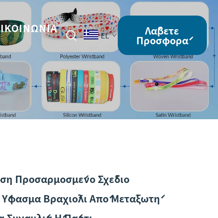
ΙΚΟΙΝΩΝΊΑ
Λάβετε
EL
Προσφορά
ση Προσαρμοσμένο Σχέδιο
 Ύφασμα Βραχιόλι Από Μεταξωτή
α Συναυλία Ή Πάρτι