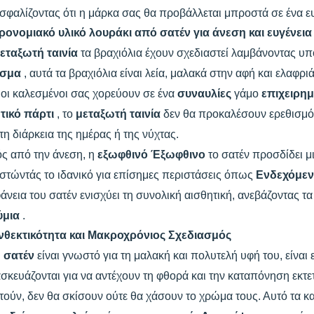
ασφαλίζοντας ότι η μάρκα σας θα προβάλλεται μπροστά σε ένα ε
ρονομιακό υλικό λουράκι από σατέν για άνεση και ευγένεια
εταξωτή ταινία
τα βραχιόλια έχουν σχεδιαστεί λαμβάνοντας υ
ασμα
, αυτά τα βραχιόλια είναι λεία, μαλακά στην αφή και ελαφρ
 οι καλεσμένοι σας χορεύουν σε ένα
συναυλίες
γάμο
επιχειρη
ωτικό πάρτι
, το
μεταξωτή ταινία
δεν θα προκαλέσουν ερεθισμό
τη διάρκεια της ημέρας ή της νύχτας.
ς από την άνεση, η
εξωφθινό Έξωφθινο
το σατέν προσδίδει μ
στώντάς το ιδανικό για επίσημες περιστάσεις όπως
Ενδεχόμεν
άνεια του σατέν ενισχύει τη συνολική αισθητική, ανεβάζοντας τ
ύμια
.
νθεκτικότητα και Μακροχρόνιος Σχεδιασμός
ώ
σατέν
είναι γνωστό για τη μαλακή και πολυτελή υφή του, είναι 
σκευάζονται για να αντέχουν τη φθορά και την καταπόνηση εκτ
τούν, δεν θα σκίσουν ούτε θα χάσουν το χρώμα τους. Αυτό τα κα