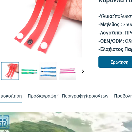
-Υλικό:
πολυεσ
-Μέγεθος :
350
-Λογότυπο:
ΠΡ
-OEM/ODM:
Όλ
-Ελάχιστος Πα
Ερώτηση
πισκόπηση
Προδιαγραφή
Περιγραφή προϊόντων
Προβολή