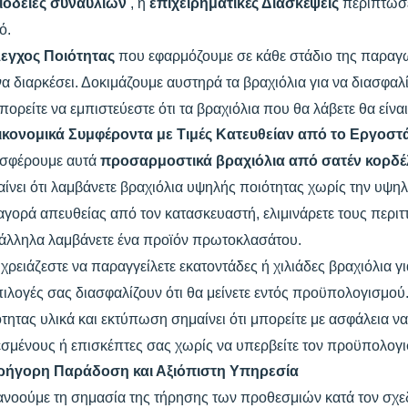
ιοδείες συναυλιών
, ή
επιχειρηματικές Διασκέψεις
περιπτώσε
ό.
λεγχος Ποιότητας
που εφαρμόζουμε σε κάθε στάδιο της παραγωγ
να διαρκέσει. Δοκιμάζουμε αυστηρά τα βραχιόλια για να διασφ
πορείτε να εμπιστεύεστε ότι τα βραχιόλια που θα λάβετε θα είνα
ικονομικά Συμφέροντα με Τιμές Κατευθείαν από το Εργοστ
σφέρουμε αυτά
προσαρμοστικά βραχιόλια από σατέν κορδ
ίνει ότι λαμβάνετε βραχιόλια υψηλής ποιότητας χωρίς την υψη
αγορά απευθείας από τον κατασκευαστή, ελιμινάρετε τους περιτ
άλληλα λαμβάνετε ένα προϊόν πρωτοκλασάτου.
χρειάζεστε να παραγγείλετε εκατοντάδες ή χιλιάδες βραχιόλια γ
πιλογές σας διασφαλίζουν ότι θα μείνετε εντός προϋπολογισμού
τητας υλικά και εκτύπωση σημαίνει ότι μπορείτε με ασφάλεια ν
σμένους ή επισκέπτες σας χωρίς να υπερβείτε τον προϋπολογι
ρήγορη Παράδοση και Αξιόπιστη Υπηρεσία
ανοούμε τη σημασία της τήρησης των προθεσμιών κατά τον σχε