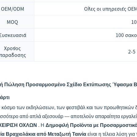
OEM/ODM
Όλες οι υπηρεσίες OE
MOQ
10
Συσκευασία
100 σακο
Χρόνος
2-5
παράδοσης
ή Πώληση Προσαρμοσμένο Σχέδιο Εκτύπωσης Ύφασμα Βρα
άρτι
ν κόσμο των εκδηλώσεων, των φεστιβάλ και των προωθητικών 
ισσότερο από απλά αξεσουάρ — αποτελούν απαραίτητα εργαλεί
ΧΕΙΡΙΣΗ ΟΧΛΩΝ
. Η
Δημοφιλή Προϊόντα με Προσαρμοστικό
νία Βραχιολάκια από Μεταξωτή Ταινία
είναι η τέλεια λύση γι