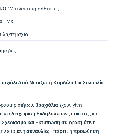
M/ODM είναι ευπρόσδεκτες
0 ΤΜΧ
ύλα/τεμάχιο
 ημέρες
χιόλι Από Μεταξωτή Κορδέλα Για Συναυλία
δραστηριοτήτων,
βραχιόλια
έχουν γίνει
α για
διαχείριση Εκδηλώσεων
,
ετικέτες
, και
 Σχεδιασμό και Εκτύπωση σε Υφασμάτινη
α την επόμενη
συναυλίες
,
πάρτι
, ή
προώθηση
.