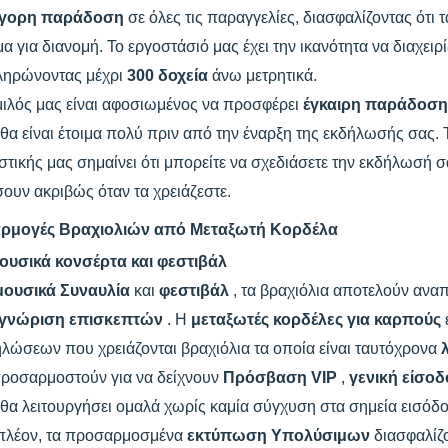
γορη παράδοση
σε όλες τις παραγγελίες, διασφαλίζοντας ότι 
μα για διανομή. Το εργοστάσιό μας έχει την ικανότητα να διαχει
ληρώνοντας μέχρι
300 δοχεία
άνω μετρητικά.
μιλός μας είναι αφοσιωμένος να προσφέρει
έγκαιρη παράδοσ
θα είναι έτοιμα πολύ πριν από την έναρξη της εκδήλωσής σας
στικής μας σημαίνει ότι μπορείτε να σχεδιάσετε την εκδήλωσή σ
ουν ακριβώς όταν τα χρειάζεστε.
ρμογές Βραχιολιών από Μεταξωτή Κορδέλα
ουσικά κονσέρτα και φεστιβάλ
μουσικά Συναυλία
και
φεστιβάλ
, τα βραχιόλια αποτελούν αν
γνώριση επισκεπτών
. Η
μεταξωτές κορδέλες για καρπούς
λώσεων που χρειάζονται βραχιόλια τα οποία είναι ταυτόχρονα
προσαρμοστούν για να δείχνουν
Πρόσβαση VIP
,
γενική είσο
θα λειτουργήσει ομαλά χωρίς καμία σύγχυση στα σημεία εισόδο
πλέον, τα προσαρμοσμένα
εκτύπωση Υπολύσιμων
διασφαλίζ