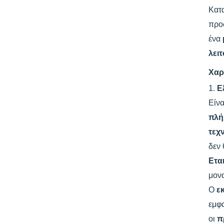
Κατ
προ
ένα
λει
Χαρ
1.
Ε
Είνα
πλή
τεχ
δεν 
Ετα
μονα
Ο
ε
εμφα
οι
π