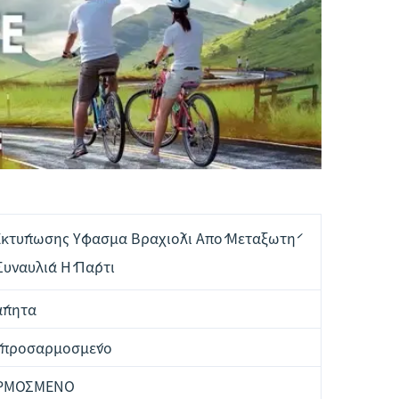
κτύπωσης Ύφασμα Βραχιόλι Από Μεταξωτή
Συναυλία Ή Πάρτι
άπητα
 προσαρμοσμένο
ΡΜΟΣΜΕΝΟ