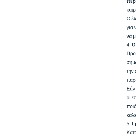
περ
καιρ
Ο
έ
για 
να μ
4.
Ο
Προ
σημα
την 
παρ
Εάν 
οι ε
ποιό
καλε
5.
Γ
Κατ