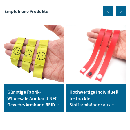
Empfohlene Produkte
Günstige Fabrik-
Hochwertige individuell
Wholesale Armband NFC
bedruckte
Gewebe-Armband RFID
Stoffarmbänder aus
Armband NFC Tag 13,56
Satinband für Konzerte
MHz Stoffarmbänder
und Partys