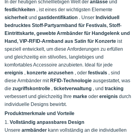
In der heutigen schnelllebigen Welt der
anlässe
und
festlichkeiten
, ist eines der wichtigsten Elemente
sicherheit
und
gastidentifikation
. Unser
Individuell
bedrucktes Stoff-Partyarmband für Festivals, Stoff-
Eintrittskarte, gewebte Armbänder für Handgelenk und
Hand, VIP-RFID-Armband aus Satin für Konzerte
ist
speziell entwickelt, um diese Anforderungen zu erfüllen
und gleichzeitig ein stilvolles, langlebiges und
komfortables Accessoire anzubieten. Ideal für jede
ereignis
,
konzerte anzusehen
, oder
festivals
, sind
diese Armbänder mit
RFID-Technologie
ausgestattet, was
die
zugriffskontrolle
,
ticketverwaltung
, und
tracking
verbessert und gleichzeitig Ihre
marke
oder
ereignis
durch
individuelle Designs bewirbt.
Produktmerkmale und Vorteile
1.
Vollständig anpassbares Design
Unsere
armbänder
kann vollständig an die individuellen