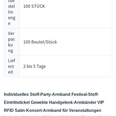
tbe
stel
100 STÜCK
lm
eng
e
Ver
pac
100 Beutel/Stück
ku
ng
Lief
erz
2 bis 5 Tage
eit
Individuelles Stoff-Party-Armband Festival-Stoff-
Eintrittsticket Gewebte Handgelenk-Armbänder VIP
RFID Satin-Konzert-Armband für Veranstaltungen