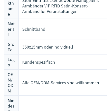
Stoff-Eintrittsticket Gewebte Handgelenk-
ktn
Armbänder VIP RFID Satin-Konzert-
am
Armband für Veranstaltungen
e
Mat
eria
Schnittband
l
Grö
350x15mm oder individuell
ße
Log
Kundenspezifisch
o
OE
M/
Alle OEM/ODM-Services sind willkommen
OD
M
Min
des