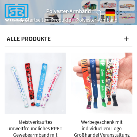
Polyester-Armband
DE
Startseite
>
Produkte
>
Polyester-Armband
ALLE PRODUKTE
Meistverkauftes
Werbegeschenk mit
umweltfreundliches RPET-
individuellem Logo
Gewebearmband mit
Großhandel Veranstaltung