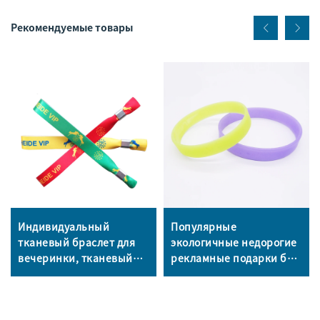
Рекомендуемые товары
Индивидуальный
Популярные
тканевый браслет для
экологичные недорогие
вечеринки, тканевый
рекламные подарки без
билет на фестиваль,
минимального заказа,
тканые браслеты для
силиконовый браслет с
входа, браслеты для
индивидуальным