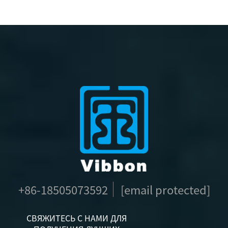
руки с RFID для VIP-
логотипом
персон, сатиновые
концертные браслеты
для мероприятий
+86-18505073592
[email protected]
СВЯЖИТЕСЬ С НАМИ ДЛЯ