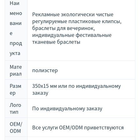
Наи
мено
Рекламные экологически чистые
регулируемые пластиковые клипсы,
вани
браслеты для вечеринок,
е
индивидуальные фестивальные
тканевые браслеты
прод
укта
Мате
полиэстер
риал
Разм
350x15 мм или по индивидуальному
ер
заказу
Лого
По индивидуальному заказу
тип
OEM/
Все услуги OEM/ODM приветствуются
ODM