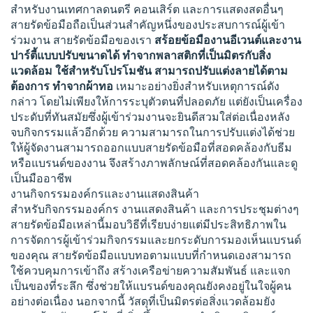
สำหรับงานเทศกาลดนตรี คอนเสิร์ต และการแสดงสดอื่นๆ
สายรัดข้อมือถือเป็นส่วนสำคัญหนึ่งของประสบการณ์ผู้เข้า
ร่วมงาน สายรัดข้อมือของเรา
สร้อยข้อมืองานอีเวนต์และงาน
ปาร์ตี้แบบปรับขนาดได้ ทำจากพลาสติกที่เป็นมิตรกับสิ่ง
แวดล้อม ใช้สำหรับโปรโมชัน สามารถปรับแต่งลายได้ตาม
ต้องการ ทำจากผ้าทอ
เหมาะอย่างยิ่งสำหรับเหตุการณ์ดัง
กล่าว โดยไม่เพียงให้การระบุตัวตนที่ปลอดภัย แต่ยังเป็นเครื่อง
ประดับที่ทันสมัยซึ่งผู้เข้าร่วมงานจะยินดีสวมใส่ต่อเนื่องหลัง
จบกิจกรรมแล้วอีกด้วย ความสามารถในการปรับแต่งได้ช่วย
ให้ผู้จัดงานสามารถออกแบบสายรัดข้อมือที่สอดคล้องกับธีม
หรือแบรนด์ของงาน จึงสร้างภาพลักษณ์ที่สอดคล้องกันและดู
เป็นมืออาชีพ
งานกิจกรรมองค์กรและงานแสดงสินค้า
สำหรับกิจกรรมองค์กร งานแสดงสินค้า และการประชุมต่างๆ
สายรัดข้อมือเหล่านี้มอบวิธีที่เรียบง่ายแต่มีประสิทธิภาพใน
การจัดการผู้เข้าร่วมกิจกรรมและยกระดับการมองเห็นแบรนด์
ของคุณ สายรัดข้อมือแบบทอตามแบบที่กำหนดเองสามารถ
ใช้ควบคุมการเข้าถึง สร้างเครือข่ายความสัมพันธ์ และแจก
เป็นของที่ระลึก ซึ่งช่วยให้แบรนด์ของคุณยังคงอยู่ในใจผู้คน
อย่างต่อเนื่อง นอกจากนี้ วัสดุที่เป็นมิตรต่อสิ่งแวดล้อมยัง