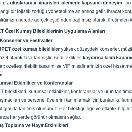
bimiz
uluslararası siparişleri işlemede kapsamlı deneyim
, bu
angi bir lojistik zorluğu yönetebilme anlamına gelir. İhracat ko
nliğinizin nerede gerçekleştiğinden bağımsız olarak, üretimden t
T Özel Kumaş Bilekliklerinin Uygulama Alanları
Konserler ve Festivaller
RPET özel kumaş bileklikler
yüksek düzeydeki konserler, müzik f
 özel olarak tasarlanmıştır. Bu bileklikler,
kaydırma kilidi kapanı
ar; özelleştirilebilir tasarım ise VIP misafirlerinizin özel hisse
r.
msal Etkinlikler ve Konferanslar
 bileklikleri, kurumsal etkinlikler, konferanslar ve ürün tanıtımlar
şmacıları ve personel üyelerini tanımlamak için bunları kullanın;
ılığını da tanıtmış olursunuz. Her bilekliği logo ve etkinlik bilgile
nca her yerde görünür olmasını sağlar.
ş Toplama ve Hayır Etkinlikleri