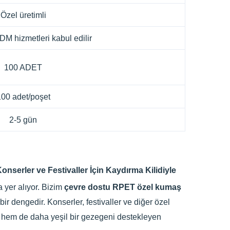
Özel üretimli
 hizmetleri kabul edilir
100 ADET
00 adet/poşet
2-5 gün
serler ve Festivaller İçin Kaydırma Kilidiyle
a yer alıyor. Bizim
çevre dostu RPET özel kumaş
ir dengedir. Konserler, festivaller ve diğer özel
nen hem de daha yeşil bir gezegeni destekleyen