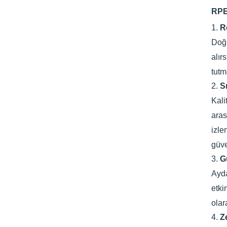
RPET
1.
R
Doğr
alır
tutm
2.
Sı
Kali
aras
izle
güve
3.
G
Ayd
etki
olar
4.
Z