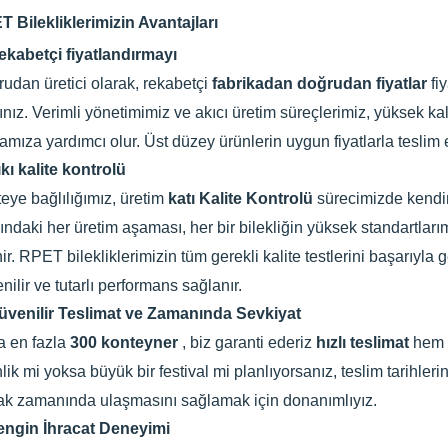
 Bilekliklerimizin Avantajları
ekabetçi fiyatlandırmayı
udan üretici olarak, rekabetçi
fabrikadan doğrudan fiyatlar
fi
sınız. Verimli yönetimimiz ve akıcı üretim süreçlerimiz, yüksek ka
amıza yardımcı olur. Üst düzey ürünlerin uygun fiyatlarla teslim
kı kalite kontrolü
teye bağlılığımız, üretim
katı Kalite Kontrolü
sürecimizde kendin
ındaki her üretim aşaması, her bir bilekliğin yüksek standartla
nir. RPET bilekliklerimizin tüm gerekli kalite testlerini başarıyla
nilir ve tutarlı performans sağlanır.
üvenilir Teslimat ve Zamanında Sevkiyat
a en fazla
300 konteyner
, biz garanti ederiz
hızlı teslimat
hem 
nlik mi yoksa büyük bir festival mi planlıyorsanız, teslim tarihleri
ak zamanında ulaşmasını sağlamak için donanımlıyız.
engin İhracat Deneyimi