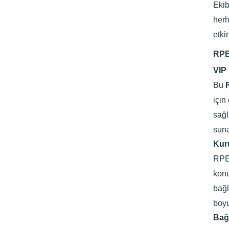
Eki
herh
etki
RPE
VIP 
Bu
için
sağl
suna
Kuru
RPET
konu
bağl
boyu
Bağı