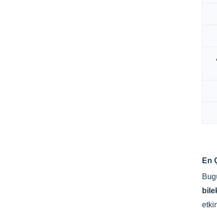
En Ç
Bugü
bile
etki