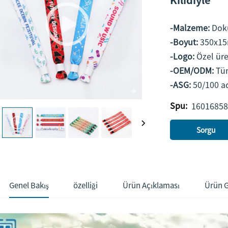
-Malzeme:
Dok
-Boyut:
350x15m
-Logo:
Özel üre
-OEM/ODM:
Tü
-ASG:
50/100 a
Spu:
16016858
Sorgu
Genel Bakış
özelliği
Ürün Açıklaması
Ürün G