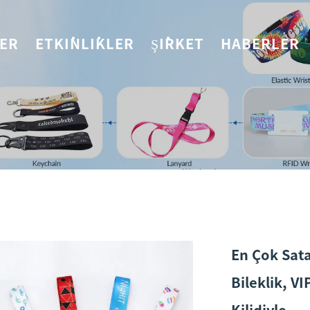
LER
ETKINLIKLER
ŞIRKET
HABERLER
En Çok Sat
Bileklik, V
Kilidiyle