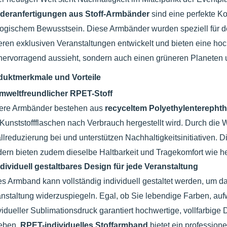
deranfertigungen aus Stoff-Armbänder
sind eine perfekte Ko
ogischem Bewusstsein. Diese Armbänder wurden speziell für d
ren exklusiven Veranstaltungen entwickelt und bieten eine hochw
hervorragend aussieht, sondern auch einen grüneren Planeten u
duktmerkmale und Vorteile
mweltfreundlicher RPET-Stoff
ere Armbänder bestehen aus
recyceltem Polyethylenterepht
Kunststoffflaschen nach Verbrauch hergestellt wird. Durch die 
llreduzierung bei und unterstützen Nachhaltigkeitsinitiativen. 
ern bieten zudem dieselbe Haltbarkeit und Tragekomfort wie 
ndividuell gestaltbares Design für jede Veranstaltung
s Armband kann vollständig individuell gestaltet werden, um d
nstaltung widerzuspiegeln. Egal, ob Sie lebendige Farben, au
vidueller Sublimationsdruck garantiert hochwertige, vollfarbige
eben.
RPET-individuelles Stoffarmband
bietet ein profession