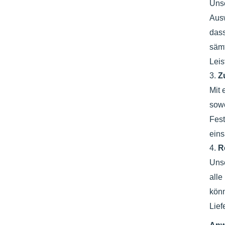
Unse
Ausw
dass
sämt
Leis
3.
Z
Mit 
sowo
Fest
eins
4.
R
Uns
alle
könn
Lief