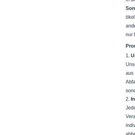
Son
ökol
ande
nur 
Pro
1.
U
Uns
aus 
Abfa
sond
2.
I
Jede
Vera
indi
abh