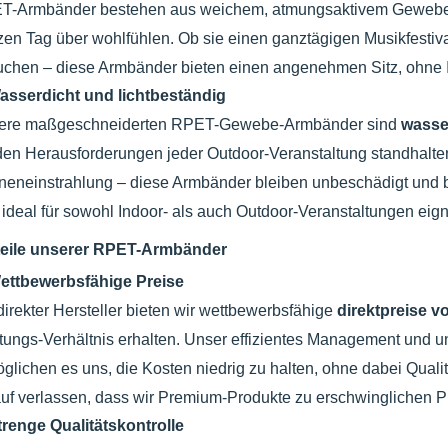
T-Armbänder bestehen aus weichem, atmungsaktivem Gewebe un
en Tag über wohlfühlen. Ob sie einen ganztägigen Musikfestiv
chen – diese Armbänder bieten einen angenehmen Sitz, ohne I
asserdicht und lichtbeständig
ere maßgeschneiderten RPET-Gewebe-Armbänder sind
wasse
den Herausforderungen jeder Outdoor-Veranstaltung standhalte
eneinstrahlung – diese Armbänder bleiben unbeschädigt und be
 ideal für sowohl Indoor- als auch Outdoor-Veranstaltungen eig
teile unserer RPET-Armbänder
ettbewerbsfähige Preise
direkter Hersteller bieten wir wettbewerbsfähige
direktpreise v
tungs-Verhältnis erhalten. Unser effizientes Management und 
glichen es uns, die Kosten niedrig zu halten, ohne dabei Quali
uf verlassen, dass wir Premium-Produkte zu erschwinglichen Pr
trenge Qualitätskontrolle