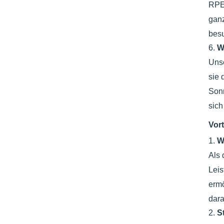
RPE
ganz
besu
6.
W
Uns
sie 
Sonn
sich
Vor
1.
W
Als 
Leis
ermö
dara
2.
S