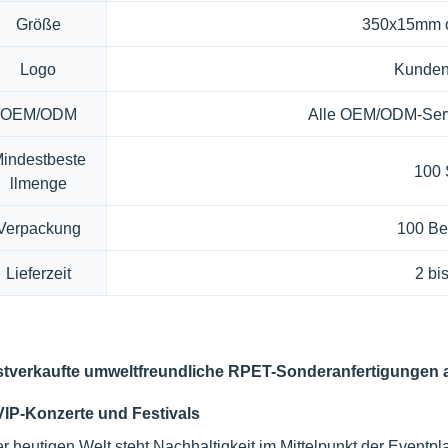
Größe
350x15mm od
Logo
Kunden
OEM/ODM
Alle OEM/ODM-Serv
indestbeste
100
llmenge
Verpackung
100 Be
Lieferzeit
2 bi
stverkaufte umweltfreundliche RPET-Sonderanfertigungen 
VIP-Konzerte und Festivals
er heutigen Welt steht Nachhaltigkeit im Mittelpunkt der Event