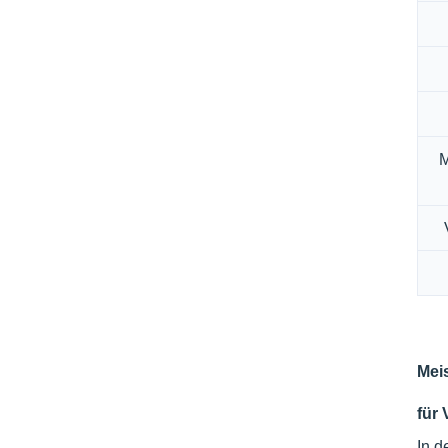
M
Mei
für 
In d