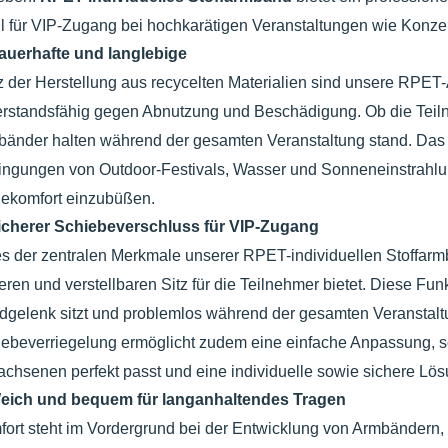
 für VIP-Zugang bei hochkarätigen Veranstaltungen wie Konzer
auerhafte und langlebige
z der Herstellung aus recycelten Materialien sind unsere RPET
rstandsfähig gegen Abnutzung und Beschädigung. Ob die Teiln
änder halten während der gesamten Veranstaltung stand. Das Mat
ngungen von Outdoor-Festivals, Wasser und Sonneneinstrahlun
ekomfort einzubüßen.
icherer Schiebeverschluss für VIP-Zugang
s der zentralen Merkmale unserer RPET-individuellen Stoffarm
eren und verstellbaren Sitz für die Teilnehmer bietet. Diese 
gelenk sitzt und problemlos während der gesamten Veranstalt
ebeverriegelung ermöglicht zudem eine einfache Anpassung, 
chsenen perfekt passt und eine individuelle sowie sichere Lösung
eich und bequem für langanhaltendes Tragen
ort steht im Vordergrund bei der Entwicklung von Armbändern, 