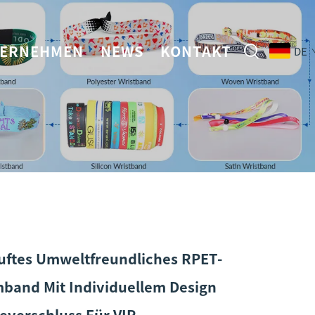
ERNEHMEN
NEWS
KONTAKT
DE
uftes Umweltfreundliches RPET-
and Mit Individuellem Design
everschluss Für VIP-