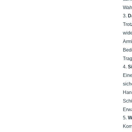
Wahl
3.
D
Trot
wide
Armb
Bedi
Trag
4.
S
Eine
sich
Hand
Schi
Erwa
5.
W
Komf