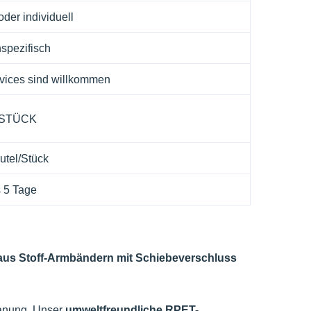
er individuell
spezifisch
ices sind willkommen
 STÜCK
utel/Stück
s 5 Tage
aus Stoff-Armbändern mit Schiebeverschluss
planung. Unser
umweltfreundliche RPET-