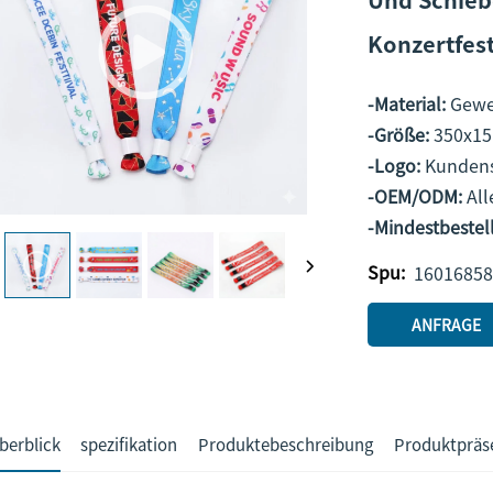
Konzertfest
-Material:
Gewe
-Größe:
350x15
-Logo:
Kundens
-OEM/ODM:
Al
-Mindestbeste
Spu:
16016858
ANFRAGE
berblick
spezifikation
Produktebeschreibung
Produktpräs