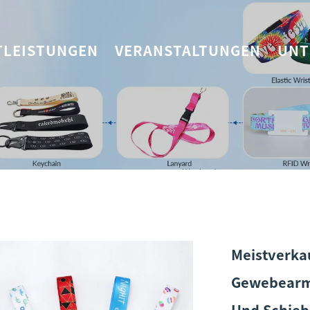
TLEISTUNGEN
VERANSTALTUNGEN
UNT
Meistverka
Gewebearmb
Und Schieb