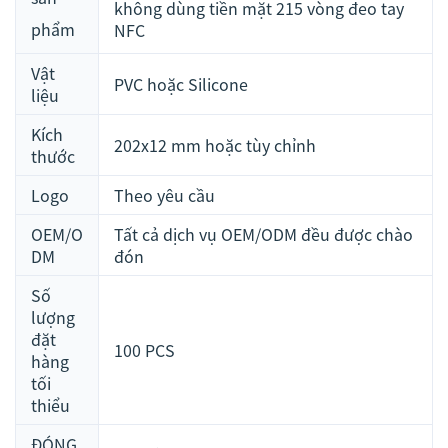
không dùng tiền mặt 215 vòng đeo tay
phẩm
NFC
Vật
PVC hoặc Silicone
liệu
Kích
202x12 mm hoặc tùy chỉnh
thước
Logo
Theo yêu cầu
OEM/O
Tất cả dịch vụ OEM/ODM đều được chào
DM
đón
Số
lượng
đặt
100 PCS
hàng
tối
thiểu
ĐÓNG