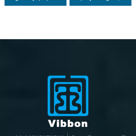
hội bằng vải dệt polyester
không yêu cầu số lượng
vòng tay bằng vải
tối thiểu cho sự kiện