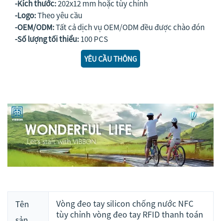
-Kích thước:
202x12 mm hoặc tùy chỉnh
-Logo:
Theo yêu cầu
-OEM/ODM:
Tất cả dịch vụ OEM/ODM đều được chào đón
-Số lượng tối thiểu:
100 PCS
YÊU CẦU THÔNG
TIN
Vòng đeo tay silicon chống nước NFC
Tên
tùy chỉnh vòng đeo tay RFID thanh toán
sản