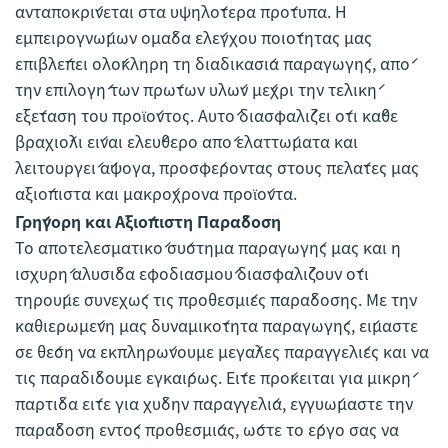
ανταποκρίνεται στα υψηλότερα πρότυπα. Η
εμπειρογνώμων ομάδα ελέγχου ποιότητας μας
επιβλέπει ολόκληρη τη διαδικασία παραγωγής, από
την επιλογή των πρώτων υλών μέχρι την τελική
εξέταση του προϊόντος. Αυτό διασφαλίζει ότι κάθε
βραχιόλι είναι ελεύθερο από ελαττώματα και
λειτουργεί άψογα, προσφέροντας στους πελάτες μας
αξιόπιστα και μακρόχρονα προϊόντα.
Γρήγορη και Αξιόπιστη Παράδοση
Το αποτελεσματικό σύστημα παραγωγής μας και η
ισχυρή αλυσίδα εφοδιασμού διασφαλίζουν ότι
τηρούμε συνεχώς τις προθεσμίες παράδοσης. Με την
καθιερωμένη μας δυναμικότητα παραγωγής, είμαστε
σε θέση να εκπληρώνουμε μεγάλες παραγγελίες και να
τις παραδίδουμε εγκαίρως. Είτε πρόκειται για μικρή
παρτίδα είτε για χύδην παραγγελία, εγγυώμαστε την
παράδοση εντός προθεσμίας, ώστε το έργο σας να