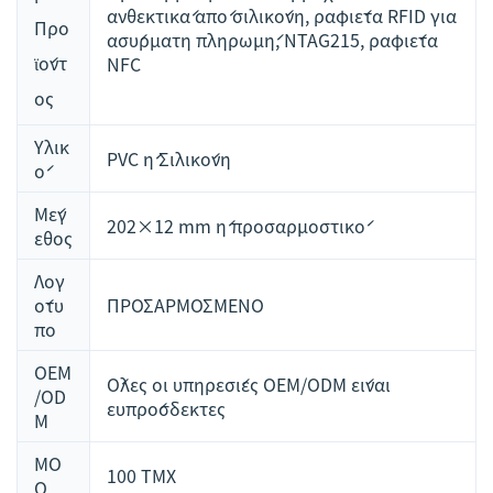
ανθεκτικά από σιλικόνη, ραφιέτα RFID για
Προ
ασύρματη πληρωμή, NTAG215, ραφιέτα
ϊόντ
NFC
ος
Υλικ
PVC ή Σιλικόνη
ό
Μέγ
202×12 mm ή προσαρμοστικό
εθος
Λογ
ότυ
ΠΡΟΣΑΡΜΟΣΜΕΝΟ
πο
OEM
Όλες οι υπηρεσίες OEM/ODM είναι
/OD
ευπρόσδεκτες
M
MO
100 ΤΜΧ
Q