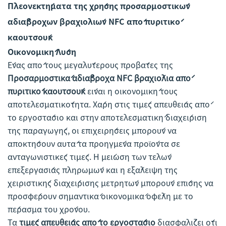
Πλεονεκτήματα της χρήσης προσαρμοστικών
αδιάβροχων βραχιολιών NFC από πυριτικό
καουτσούκ
Οικονομική Λύση
Ένας από τους μεγαλύτερους προβάτες της
Προσαρμοστικά αδιάβροχα NFC βραχιόλια από
πυριτικό καουτσούκ
είναι η οικονομική τους
αποτελεσματικότητα. Χάρη στις τιμές απευθείας από
το εργοστάσιο και στην αποτελεσματική διαχείριση
της παραγωγής, οι επιχειρήσεις μπορούν να
αποκτήσουν αυτά τα προηγμένα προϊόντα σε
ανταγωνιστικές τιμές. Η μείωση των τελών
επεξεργασίας πληρωμών και η εξάλειψη της
χειριστικής διαχείρισης μετρητών μπορούν επίσης να
προσφέρουν σημαντικά οικονομικά οφέλη με το
πέρασμα του χρόνου.
Τα
τιμές απευθείας από το εργοστάσιο
διασφαλίζει ότι