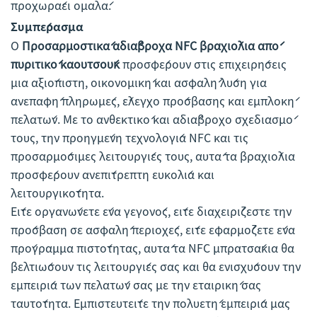
προχωράει ομαλά.
Συμπέρασμα
Ο
Προσαρμοστικά αδιάβροχα NFC βραχιόλια από
πυριτικό καουτσούκ
προσφέρουν στις επιχειρήσεις
μια αξιόπιστη, οικονομική και ασφαλή λύση για
ανεπαφή πληρωμές, έλεγχο πρόσβασης και εμπλοκή
πελατών. Με το ανθεκτικό και αδιάβροχο σχεδιασμό
τους, την προηγμένη τεχνολογία NFC και τις
προσαρμόσιμες λειτουργίες τους, αυτά τα βραχιόλια
προσφέρουν ανεπίτρεπτη ευκολία και
λειτουργικότητα.
Είτε οργανώνετε ένα γεγονός, είτε διαχειρίζεστε την
πρόσβαση σε ασφαλή περιοχές, είτε εφαρμόζετε ένα
πρόγραμμα πιστότητας, αυτά τα NFC μπρατσάκια θα
βελτιώσουν τις λειτουργίες σας και θα ενισχύσουν την
εμπειρία των πελατών σας με την εταιρική σας
ταυτότητα. Εμπιστευτείτε την πολυετή εμπειρία μας