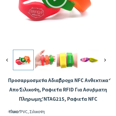
Προσαρμοσμένα Αδιάβροχα NFC Ανθεκτικά
Από Σιλικόνη, Ραφιέτα RFID Για Ασύρματη
Πληρωμή, NTAG215, Ραφιέτα NFC
-Υλικό:
PVC, Σιλικόνη