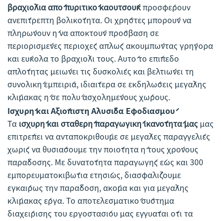
βραχιόλια από πυριτικό καουτσούκ
προσφέρουν
ανεπίτρεπτη βολικότητα. Οι χρήστες μπορούν να
πληρώνουν ή να αποκτούν πρόσβαση σε
περιορισμένες περιοχές απλώς ακουμπώντας γρήγορα
και εύκολα το βραχιόλι τους. Αυτό το επίπεδο
απλότητας μειώνει τις δυσκολίες και βελτιώνει τη
συνολική εμπειρία, ιδιαίτερα σε εκδηλώσεις μεγάλης
κλίμακας ή σε πολύ ασχολημένους χώρους.
Ισχυρή και Αξιόπιστη Αλυσίδα Εφοδιασμού
Τα
ισχυρή και σταθερή παραγωγική ικανότητά μας
μας
επιτρέπει να ανταποκριθούμε σε μεγάλες παραγγελίες
χωρίς να θυσιάσουμε την ποιότητα ή τους χρόνους
παράδοσης. Με δυνατότητα παραγωγής έως και 300
εμπορευματοκιβώτια ετησίως, διασφαλίζουμε
εγκαίρως την παράδοση, ακόμα και για μεγάλης
κλίμακας έργα. Το αποτελεσματικό σύστημα
διαχείρισης του εργοστασίου μας εγγυάται ότι τα