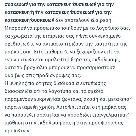
συσκευών για την κατασκευή συσκευών για την
κατασκευή ή την κατασκευή συσκευών για την
κατασκευή συσκευών
δεν αποτελούν εξαίρεση.
Μπορούν να προσωπικοποιηθούν με το λογότυπό σας,
τα χρώματα της εταιρείας σας ή ένα συγκεκριμένο
σχέδιο, ώστε να αντικατοπτρίζουν την ταυτότητα της
μάρκας σας. Είτε επιθυμείτε να ξεχωρίζουν είτε να
ενσωματώνονται ομαλά στο θέμα της εκδήλωσης,
αυτά τα βραχιόλια μπορούν να προσαρμοστούν
ακριβώς στις προδιαγραφές σας.
Η υψηλής ποιότητας διαδικασία εκτύπωσης
διασφαλίζει ότι τα λογότυπα και τα σχέδια
παραμένουν ευκρινή και ζωντανά, ακόμη και μετά από
παρατεταμένη χρήση. Αυτό επιτρέπει στη μάρκα σας
να παραμένει ορατή και να προσδίδει επαγγελματική
αίσθηση στην εκδήλωσή σας ή στην προσφορά σας
προϊόντων.