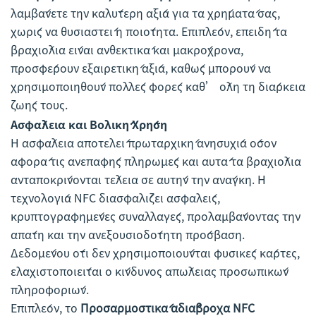
λαμβάνετε την καλύτερη αξία για τα χρήματά σας,
χωρίς να θυσιαστεί η ποιότητα. Επιπλέον, επειδή τα
βραχιόλια είναι ανθεκτικά και μακρόχρονα,
προσφέρουν εξαιρετική αξία, καθώς μπορούν να
χρησιμοποιηθούν πολλές φορές καθ’ όλη τη διάρκεια
ζωής τους.
Ασφάλεια και Βολική Χρήση
Η ασφάλεια αποτελεί πρωταρχική ανησυχία όσον
αφορά τις ανεπαφής πληρωμές και αυτά τα βραχιόλια
ανταποκρίνονται τέλεια σε αυτήν την ανάγκη. Η
τεχνολογία NFC διασφαλίζει ασφαλείς,
κρυπτογραφημένες συναλλαγές, προλαμβάνοντας την
απάτη και την ανεξουσιοδότητη πρόσβαση.
Δεδομένου ότι δεν χρησιμοποιούνται φυσικές κάρτες,
ελαχιστοποιείται ο κίνδυνος απώλειας προσωπικών
πληροφοριών.
Επιπλέον, το
Προσαρμοστικά αδιάβροχα NFC