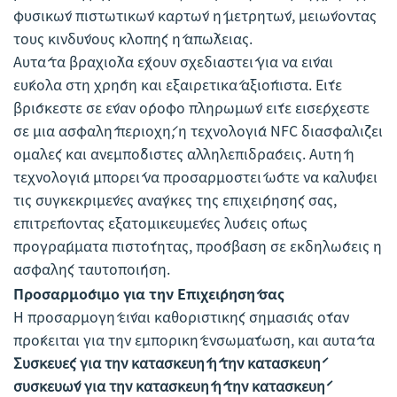
φυσικών πιστωτικών καρτών ή μετρητών, μειώνοντας
τους κινδύνους κλοπής ή απώλειας.
Αυτά τα βραχιόλα έχουν σχεδιαστεί για να είναι
εύκολα στη χρήση και εξαιρετικά αξιόπιστα. Είτε
βρίσκεστε σε έναν όροφο πληρωμών είτε εισέρχεστε
σε μια ασφαλή περιοχή, η τεχνολογία NFC διασφαλίζει
ομαλές και ανεμπόδιστες αλληλεπιδράσεις. Αυτή η
τεχνολογία μπορεί να προσαρμοστεί ώστε να καλύψει
τις συγκεκριμένες ανάγκες της επιχείρησής σας,
επιτρέποντας εξατομικευμένες λύσεις όπως
προγράμματα πιστότητας, πρόσβαση σε εκδηλώσεις ή
ασφαλής ταυτοποίηση.
Προσαρμόσιμο για την Επιχείρησή σας
Η προσαρμογή είναι καθοριστικής σημασίας όταν
πρόκειται για την εμπορική ενσωμάτωση, και αυτά τα
Συσκευές για την κατασκευή ή την κατασκευή
συσκευών για την κατασκευή ή την κατασκευή