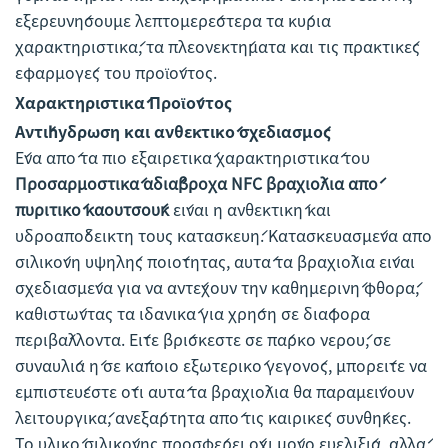
εξερευνήσουμε λεπτομερέστερα τα κύρια
χαρακτηριστικά, τα πλεονεκτήματα και τις πρακτικές
εφαρμογές του προϊόντος.
Χαρακτηριστικά Προϊόντος
Αντίhyδρωση και ανθεκτικό σχεδιασμός
Ένα από τα πιο εξαιρετικά χαρακτηριστικά του
Προσαρμοστικά αδιάβροχα NFC βραχιόλια από
πυριτικό καουτσούκ
είναι η ανθεκτική και
υδροαπόδεικτη τους κατασκευή. Κατασκευασμένα από
σιλικόνη υψηλής ποιότητας, αυτά τα βραχιόλια είναι
σχεδιασμένα για να αντέχουν την καθημερινή φθορά,
καθιστώντας τα ιδανικά για χρήση σε διάφορα
περιβάλλοντα. Είτε βρίσκεστε σε πάρκο νερού, σε
συναυλία ή σε κάποιο εξωτερικό γεγονός, μπορείτε να
εμπιστεύεστε ότι αυτά τα βραχιόλια θα παραμείνουν
λειτουργικά, ανεξάρτητα από τις καιρικές συνθήκες.
Το υλικό σιλικόνης προσφέρει όχι μόνο ευελιξία, αλλά