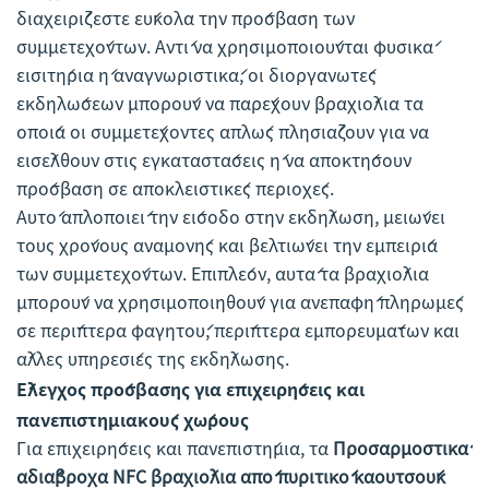
διαχειρίζεστε εύκολα την πρόσβαση των
συμμετεχόντων. Αντί να χρησιμοποιούνται φυσικά
εισιτήρια ή αναγνωριστικά, οι διοργανωτές
εκδηλώσεων μπορούν να παρέχουν βραχιόλια τα
οποία οι συμμετέχοντες απλώς πλησιάζουν για να
εισέλθουν στις εγκαταστάσεις ή να αποκτήσουν
πρόσβαση σε αποκλειστικές περιοχές.
Αυτό απλοποιεί την είσοδο στην εκδήλωση, μειώνει
τους χρόνους αναμονής και βελτιώνει την εμπειρία
των συμμετεχόντων. Επιπλέον, αυτά τα βραχιόλια
μπορούν να χρησιμοποιηθούν για ανεπαφή πληρωμές
σε περίπτερα φαγητού, περίπτερα εμπορευμάτων και
άλλες υπηρεσίες της εκδήλωσης.
Έλεγχος πρόσβασης για επιχειρήσεις και
πανεπιστημιακούς χώρους
Για επιχειρήσεις και πανεπιστήμια, τα
Προσαρμοστικά
αδιάβροχα NFC βραχιόλια από πυριτικό καουτσούκ