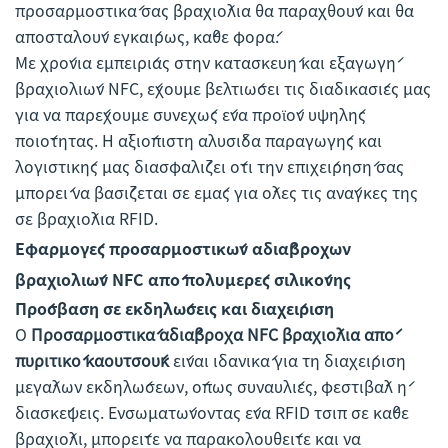
προσαρμοστικά σας βραχιόλια θα παραχθούν και θα
αποσταλούν εγκαίρως, κάθε φορά.
Με χρόνια εμπειρίας στην κατασκευή και εξαγωγή
βραχιολιών NFC, έχουμε βελτιώσει τις διαδικασίες μας
για να παρέχουμε συνεχώς ένα προϊόν υψηλής
ποιότητας. Η αξιόπιστη αλυσίδα παραγωγής και
λογιστικής μας διασφαλίζει ότι την επιχείρησή σας
μπορεί να βασίζεται σε εμάς για όλες τις ανάγκες της
σε βραχιόλια RFID.
Εφαρμογές προσαρμοστικών αδιάβροχων
βραχιολιών NFC από πολυμερές σιλικόνης
Πρόσβαση σε εκδηλώσεις και διαχείριση
Ο
Προσαρμοστικά αδιάβροχα NFC βραχιόλια από
πυριτικό καουτσούκ
είναι ιδανικά για τη διαχείριση
μεγάλων εκδηλώσεων, όπως συναυλίες, φεστιβάλ ή
διασκέψεις. Ενσωματώνοντας ένα RFID τσιπ σε κάθε
βραχιόλι, μπορείτε να παρακολουθείτε και να