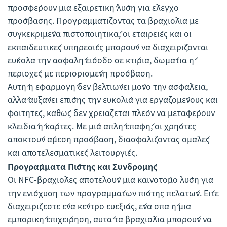
προσφέρουν μια εξαιρετική λύση για έλεγχο
πρόσβασης. Προγραμματίζοντας τα βραχιόλια με
συγκεκριμένα πιστοποιητικά, οι εταιρείες και οι
εκπαιδευτικές υπηρεσίες μπορούν να διαχειρίζονται
εύκολα την ασφαλή είσοδο σε κτίρια, δωμάτια ή
περιοχές με περιορισμένη πρόσβαση.
Αυτή η εφαρμογή δεν βελτιώνει μόνο την ασφάλεια,
αλλά αυξάνει επίσης την ευκολία για εργαζομένους και
φοιτητές, καθώς δεν χρειάζεται πλέον να μεταφέρουν
κλειδιά ή κάρτες. Με μία απλή επαφή, οι χρήστες
αποκτούν άμεση πρόσβαση, διασφαλίζοντας ομαλές
και αποτελεσματικές λειτουργίες.
Προγράμματα Πίστης και Συνδρομής
Οι NFC-βραχιόλες αποτελούν μια καινοτόμο λύση για
την ενίσχυση των προγραμμάτων πίστης πελατών. Είτε
διαχειρίζεστε ένα κέντρο ευεξίας, ένα σπα ή μια
εμπορική επιχείρηση, αυτά τα βραχιόλια μπορούν να