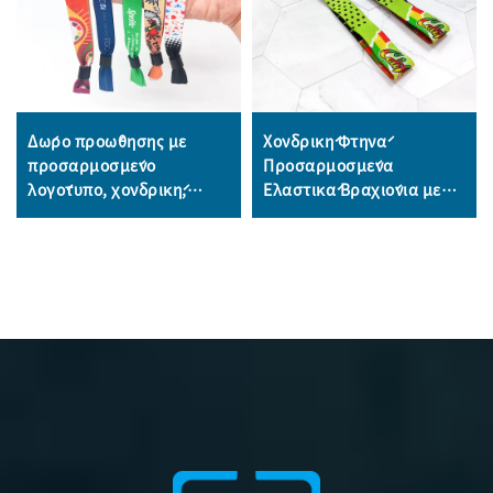
Δώρο προώθησης με
Χονδρική Φτηνά
προσαρμοσμένο
Προσαρμοσμένα
λογότυπο, χονδρική,
Ελαστικά Βραχιόνια με
γιορτές, αξεσουάρ σε
Εκτύπωση Sublimation
μορφή βραχιολιού,
από Υφάσματος για
υφασμένα βραχιόλια από
Φεστιβάλ, Χωρίς
πολυεστέρα, βραχιόνια
Ελάχιστη Ποσότητα για
από ύφασμα
Εκδηλώσεις