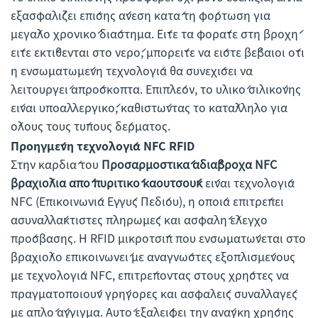
εξασφαλίζει επίσης άνεση κατά τη φόρτωση για
μεγάλο χρονικό διάστημα. Είτε τα φοράτε στη βροχή
είτε εκτίθενται στο νερό, μπορείτε να είστε βέβαιοι ότι
η ενσωματωμένη τεχνολογία θα συνεχίσει να
λειτουργεί απρόσκοπτα. Επιπλέον, το υλικό σιλικόνης
είναι υποαλλεργικό, καθιστώντας το κατάλληλο για
όλους τους τύπους δέρματος.
Προηγμένη τεχνολογία NFC RFID
Στην καρδιά του
Προσαρμοστικά αδιάβροχα NFC
βραχιόλια από πυριτικό καουτσούκ
είναι τεχνολογία
NFC (Επικοινωνία Εγγύς Πεδίου), η οποία επιτρέπει
ασυναλλάκτιστες πληρωμές και ασφαλή έλεγχο
πρόσβασης. Η RFID μικροτσίπ που ενσωματώνεται στο
βραχιόλο επικοινωνεί με αναγνώστες εξοπλισμένους
με τεχνολογία NFC, επιτρέποντας στους χρήστες να
πραγματοποιούν γρήγορες και ασφαλείς συναλλαγές
με απλό άγγιγμα. Αυτό εξαλείφει την ανάγκη χρήσης