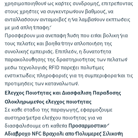
χρησιμοποιηθούν ως κάρτες συνδρομής, επιτρέποντας
στους χρήστες να συγκεντρώνουν βαθμούς, να
ανταλλάσσουν ανταμοιβές ή να λαμβάνουν εκπτώσεις
με μία απλή επαφή.
Προσφέρουν μια ανεπαφή λύση που είναι βολική για
τους πελάτες και βοηθά στην απλοποίηση της
συνολικής εμπειρίας. Επιπλέον, η δυνατότητα
παρακολούθησης της δραστηριότητας των πελατών
μέσω τεχνολογίας RFID παρέχει πολύτιμες
ενστικτώδεις πληροφορίες για τη συμπεριφορά και τις
προτιμήσεις των καταναλωτών.
Έλεγχος Ποιότητας και Διασφάλιση Παράδοσης
Ολοκληρωμένος έλεγχος ποιότητας
Σε κάθε στάδιο της παραγωγής, εφαρμόζουμε
αυστηρά μέτρα ελέγχου ποιότητας για να
διασφαλίσουμε ότι καθένα
Προσαρμοστικό
Αδιάβροχο NFC Βραχιόλι από Πολυμερές Σιλικόνη