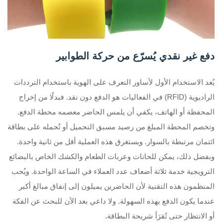
دفع غير نقدي يُسرّع من حركة الطوابير
يُعد الاستخدام الأول لأساور التعرف على الهوية باستخدام الترددات
الراديوية (RFID) في الفعاليات هو الدفع دون نقد. فبدلًا من إخراج
المحفظة أو الهاتف، يكفي أن يلمس الحاضر معصمه محطة الدفع.
وتخصم المحطة المبلغ من رصيد مسبق التحميل أو تُحمله على بطاقة
ائتمان مرتبطة بالسوار. ويستغرق هذه العملية أقل من ثانية واحدة.
وبفضل ذلك، يمكن للحانات وعربات الطعام والكشك الخاص بالبضائع
الترويجية خدمة ثلاثة أضعاف عدد العملاء في الساعة الواحدة. ويُحب
المنظمون هذه التقنية لأن الحاضرين يميلون إلى إنفاق مبالغ أكبر
عندما يكون الدفع بهذه السهولة. ولا داعي بعد الآن للبحث عن الفكة
أو الانتظار حتى تُقرَأ شريحة البطاقة.