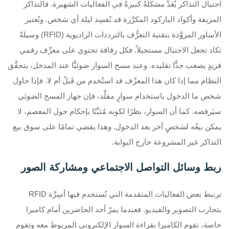
احتيال التذاكر يُعَدُّ مشكلةً كبيرةً في الفعاليات الشهيرة. فالتذاكر
المزيفة وأكواد الباركود المكرَّرة قد تُفسِد ليلة أي شخص. وتُعتبر
الأساور المزوَّدة بتقنية التعرُّف بالترددات الراديوية (RFID) وسيلةً
تكاد تجعل الاحتيال مستحيلاً. فكل رقاقة تحتوي على معرِّف رقمي
فريدٍ يصعب جدًّا تقليده. وعند مسح السوار ضوئيًّا عند المدخل، يتحقَّق
النظام مما إذا كان هذا المعرِّف قد استُخدم من قَبلُ أم لا. فإذا حاول
شخص ما الدخول باستخدام سوارٍ مقلَّد، فإن جهاز المسح الضوئي
سيَرفضه. كما أن السوار، نظرًا لكونه مُثبَّتًا بإحكام حول المعصم، لا
يمكن بيعُه لشخصٍ آخر بعد الدخول. وهذا يقضي تمامًا على سوق بيع
التذاكر غير المشروعة خارج البوابة.
ربط وسائل التواصل الاجتماعي ومشاركة الصور
ترتبط بعض الفعاليات المتقدمة التي تُستخدم فيها أسِرَّة RFID
بتجارب التصوير والفيديو. فعندما يمرّ أحد الحاضرين أمام كاميرا
خاصة، تقوم الكاميرا بقراءة السوار الإلكتروني المربوط معه وتقوم