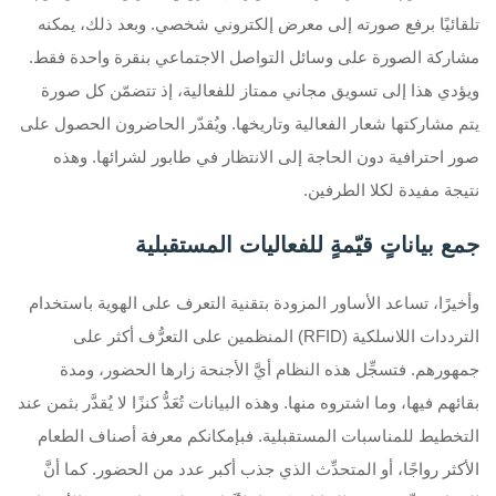
تلقائيًا برفع صورته إلى معرض إلكتروني شخصي. وبعد ذلك، يمكنه
مشاركة الصورة على وسائل التواصل الاجتماعي بنقرة واحدة فقط.
ويؤدي هذا إلى تسويق مجاني ممتاز للفعالية، إذ تتضمّن كل صورة
يتم مشاركتها شعار الفعالية وتاريخها. ويُقدّر الحاضرون الحصول على
صور احترافية دون الحاجة إلى الانتظار في طابور لشرائها. وهذه
نتيجة مفيدة لكلا الطرفين.
جمع بياناتٍ قيّمةٍ للفعاليات المستقبلية
وأخيرًا، تساعد الأساور المزودة بتقنية التعرف على الهوية باستخدام
الترددات اللاسلكية (RFID) المنظمين على التعرُّف أكثر على
جمهورهم. فتسجِّل هذه النظام أيَّ الأجنحة زارها الحضور، ومدة
بقائهم فيها، وما اشتروه منها. وهذه البيانات تُعَدُّ كنزًا لا يُقدَّر بثمن عند
التخطيط للمناسبات المستقبلية. فبإمكانكم معرفة أصناف الطعام
الأكثر رواجًا، أو المتحدِّث الذي جذب أكبر عدد من الحضور. كما أنَّ