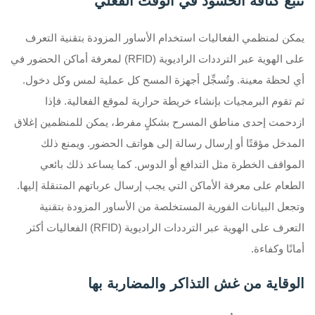
تتبع كثافة الحشود في الوقت الفعلي
يمكن لمنظمي الفعاليات استخدام الأساور المزودة بتقنية التعرف
على الهوية عبر الترددات الراديوية (RFID) لمعرفة أماكن الحضور في
أي لحظة معينة. وتُسجِّل أجهزة المسح كل عملية لمس وكل دخول.
ثم تقوم البرمجيات بإنشاء خريطة حرارية لموقع الفعالية. فإذا
ازدحمت إحدى مناطق المسرح بشكلٍ مفرط، يمكن للمنظمين إغلاق
المدخل مؤقتًا أو إرسال رسالة إلى هواتف الحضور. ويمنع ذلك
المواقف الخطرة مثل التدافع أو الدوس. كما يساعد ذلك بائعي
الطعام على معرفة الأماكن التي يجب إرسال عرباتهم المتنقلة إليها.
وتجعل البيانات الفورية المستخلصة من الأساور المزودة بتقنية
التعرف على الهوية عبر الترددات الراديوية (RFID) الفعاليات أكثر
أمانًا وكفاءة.
الوقاية من غش التذاكر والمضاربة بها